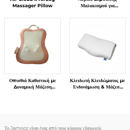
Massager Pillow
Μαλακισμού για
Αποφύγματα
Τενοσυνοβίτιδας στα
Χειριδιά
Οπισθιά Καθιστική με
Κλειδωτή Κλειδώματος με
Δυναμική Μάζεση
Ενδυνάμωση & Μάζεση
Μαλακισμού
Γρανάζας Υπνόου
Το Jamooz είναι ένας από τους κύριους εξαγωγείς