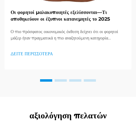
Οι φορητοί μαλακοποιητές εξελίσσονται—Τι
αποθηκεύουν οι έξυπνοι κατανεμητές το 2025
Ο πιο πρόσφατος οικονομικός έκθεση δείχνει ότι οι φορητοί
μάζερ ήταν πραγματικά η πιο αναζητούμενη κατηγορία
προϊόντων στον τομέα υγείας και καλής κατάστασης, και μια
τεράστια ζήτηση για προϊόντα απορράξεως εμφανίζεται. Οι
ΔΕΙΤΕ ΠΕΡΙΣΣΟΤΕΡΑ
διανομείς το έχουν ήδη κατανοήσει...
αξιολόγηση πελατών