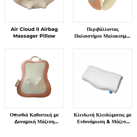
Air Cloud II Airbag
Περιβάλλοντας
Massager Pillow
Παλαιστήριο Μαλακισμού
για τον Αυχένα σε
Κατασχεδιασμένο U-Σχήμα
Οπισθιά Καθιστική με
Κλειδωτή Κλειδώματος με
Δυναμική Μάζεση
Ενδυνάμωση & Μάζεση
Μαλακισμού
Γρανάζας Υπνόου