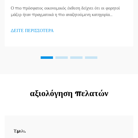
Ο πιο πρόσφατος οικονομικός έκθεση δείχνει ότι οι φορητοί
μάζερ ήταν πραγματικά η πιο αναζητούμενη κατηγορία
προϊόντων στον τομέα υγείας και καλής κατάστασης, και μια
τεράστια ζήτηση για προϊόντα απορράξεως εμφανίζεται. Οι
ΔΕΙΤΕ ΠΕΡΙΣΣΟΤΕΡΑ
διανομείς το έχουν ήδη κατανοήσει...
αξιολόγηση πελατών
Έμιλι.