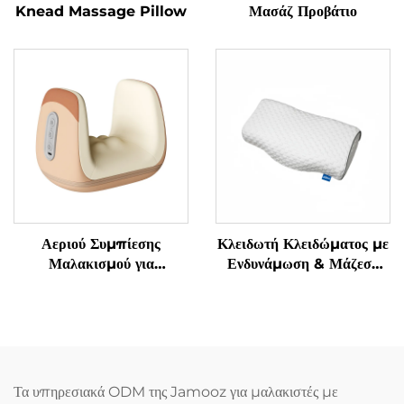
Knead Massage Pillow
Μασάζ Προβάτιο
Αεριού Συμπίεσης
Κλειδωτή Κλειδώματος με
Μαλακισμού για
Ενδυνάμωση & Μάζεση
Αποφύγματα
Γρανάζας Υπνόου
Τενοσυνοβίτιδας στα
Χειριδιά
Τα υπηρεσιακά ODM της Jamooz για μαλακιστές με