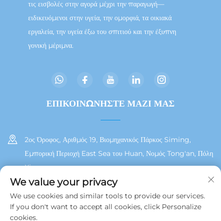
τις εισβολές στην αγορά μέχρι την παραγωγή—
ειδικευόμενοι στην υγεία, την ομορφιά, τα οικιακά
εργαλεία, την υγεία έξω του σπιτιού και την έξυπνη
γονική μέριμνα.
ΕΠΙΚΟΙΝΩΝΗΣΤΕ ΜΑΖΙ ΜΑΣ
2ος Όροφος, Αριθμός 19, Βιομηχανικός Πάρκος Siming,
Εμπορική Περιοχή East Sea του Huan, Νομός Tong'an, Πόλη
Xiamen
We value your privacy
+86 13215929911
We use cookies and similar tools to provide our services.
If you don't want to accept all cookies, click Personalize
[email protected]
cookies.