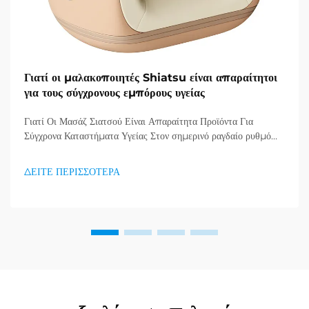
Γιατί οι μαλακοποιητές Shiatsu είναι απαραίτητοι
για τους σύγχρονους εμπόρους υγείας
Γιατί Οι Μασάζ Σιατσού Είναι Απαραίτητα Προϊόντα Για
Σύγχρονα Καταστήματα Υγείας Στον σημερινό ραγδαίο ρυθμό
ζωής, όπου το άγχος και οι ακίνητες συνήθειες έχουν γίνει η νέα
πραγματικότητα, οι καταναλωτές αναζητούν όλο και
ΔΕΙΤΕ ΠΕΡΙΣΣΟΤΕΡΑ
περισσότερο αποτελεσματικούς τρόπους να δίνουν
προτεραιότητα στη σωματική και νοητική τους υγεία...