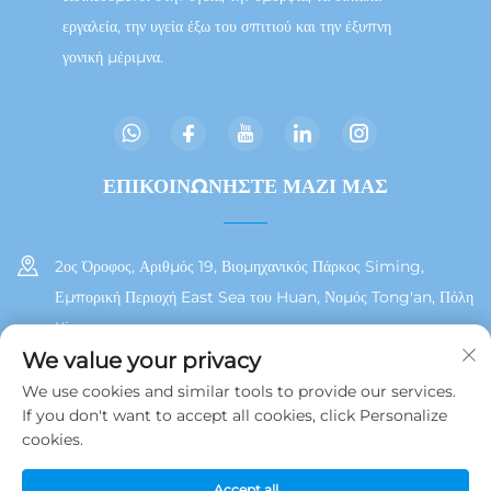
εργαλεία, την υγεία έξω του σπιτιού και την έξυπνη
γονική μέριμνα.
ΕΠΙΚΟΙΝΩΝΗΣΤΕ ΜΑΖΙ ΜΑΣ
2ος Όροφος, Αριθμός 19, Βιομηχανικός Πάρκος Siming,
Εμπορική Περιοχή East Sea του Huan, Νομός Tong'an, Πόλη
Xiamen
We value your privacy
+86 13215929911
We use cookies and similar tools to provide our services.
If you don't want to accept all cookies, click Personalize
[email protected]
cookies.
Accept all