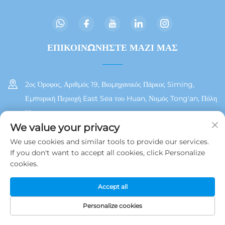
ΕΠΙΚΟΙΝΩΝΗΣΤΕ ΜΑΖΙ ΜΑΣ
2ος Όροφος, Αριθμός 19, Βιομηχανικός Πάρκος Siming,
Εμπορική Περιοχή East Sea του Huan, Νομός Tong'an, Πόλη
Xiamen
We value your privacy
+86 13215929911
We use cookies and similar tools to provide our services.
If you don't want to accept all cookies, click Personalize
[email protected]
cookies.
Accept all
Δικαιώματα Πνευματικής Ιδιοκτησίας © 2025 από τη Jamooz (Xiamen)
Technology Co., Ltd.
Πολιτική Απορρήτου
Personalize cookies
ΗΛ.
ΑΡΧΙΚΗ ΣΕΛΙΔΑ
ΠΡΟΪΌΝΤΑ
ΤΗΛ