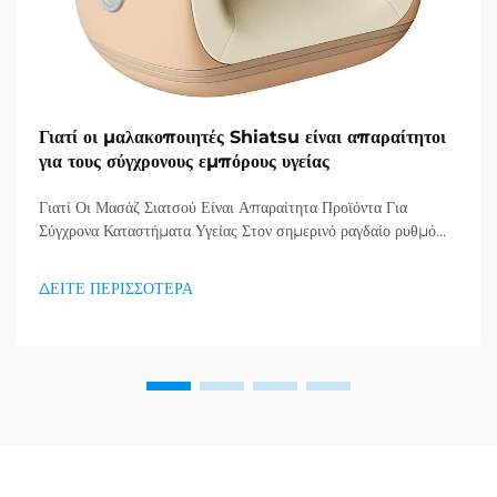
Γιατί οι μαλακοποιητές Shiatsu είναι απαραίτητοι
για τους σύγχρονους εμπόρους υγείας
Γιατί Οι Μασάζ Σιατσού Είναι Απαραίτητα Προϊόντα Για
Σύγχρονα Καταστήματα Υγείας Στον σημερινό ραγδαίο ρυθμό
ζωής, όπου το άγχος και οι ακίνητες συνήθειες έχουν γίνει η νέα
πραγματικότητα, οι καταναλωτές αναζητούν όλο και
ΔΕΙΤΕ ΠΕΡΙΣΣΟΤΕΡΑ
περισσότερο αποτελεσματικούς τρόπους να δίνουν
προτεραιότητα στη σωματική και νοητική τους υγεία...