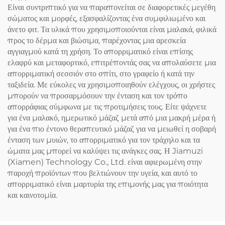
Είναι συντριπτικό για να παραπονείται σε διαφορετικές μεγέθη
σώματος και μορφές, εξασφαλίζοντας ένα συμφιλιωμένο και
άνετο φιτ. Τα υλικά που χρησιμοποιούνται είναι μαλακά, φιλικά
προς το δέρμα και βιώσιμα, παρέχοντας μια αρεσκεία
αγγιαγμού κατά τη χρήση. Το απορριματικό είναι επίσης
ελαφρύ και μεταφορτικό, επιτρέποντάς σας να απολαύσετε μια
απορριματική σεσσιόν στο σπίτι, στο γραφείο ή κατά την
ταξιδεία. Με εύκολες να χρησιμοποιηθούν ελέγχους, οι χρήστες
μπορούν να προσαρμόσουν την ένταση και τον τρόπο
απορράφιας σύμφωνα με τις προτιμήσεις τους. Είτε ψάχνετε
για ένα μαλακό, ημερωτικό μάζαζ μετά από μια μακρή μέρα ή
για ένα πιο έντονο θεραπευτικό μάζαζ για να μειωθεί η σοβαρή
ένταση των μυιών, το απορριματικό για τον τράχηλο και τα
ώματα μας μπορεί να καλύψει τις ανάγκες σας. Η Jiamuzi
(Xiamen) Technology Co., Ltd. είναι αφιερωμένη στην
παροχή προϊόντων που βελτιώνουν την υγεία, και αυτό το
απορριματικό είναι μαρτυρία της επιμονής μας για ποιότητα
και καινοτομία.