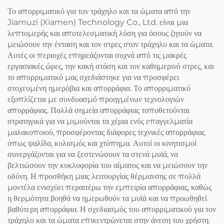
Το απορριματικό για τον τράχηλο και τα ώματα από την
Jiamuzi (Xiamen) Technology Co., Ltd. είναι μια
λεπτομερής και αποτελεσματική λύση για όσους ζητούν να
μειώσουν την ένταση και τον στρες στον τράχηλο και τα ώματα.
Αυτές οι περιοχές επηρεάζονται συχνά από τις μακρές
εργασιακές ώρες, την κακή στάση και τον καθημερινό στρες, και
το απορριματικό μας σχεδιάστηκε για να προσφέρει
στοχευμένη ημερόβια και απορράφια. Το απορριματικό
εξοπλίζεται με συνδυασμό προηγμένων τεχνολογιών
απορράφιας. Πολλά σημεία απορράφιας τοποθετούνται
στρατηγικά για να μιμούνται τα χέρια ενός επαγγελματία
μαλακοποιού, προσφέροντας διάφορες τεχνικές απορράφιας
όπως ψαλίδα, κυλισμός και χτύπημα. Αυτοί οι κινητισμοί
συνεργάζονται για να ξεστενώσουν τα στενά μυϊά, να
βελτιώσουν την κυκλοφορία του αίματος και να μειώσουν την
οδύνη. Η προσθήκη μιας λειτουργίας θέρμανσης σε πολλά
μοντέλα ενισχύει περαιτέρω την εμπειρία απορράφιας, καθώς
η θερμότητα βοηθά να ημερωθούν τα μυϊά και να προωθηθεί
βαθύτερη απορράφια. Η σχεδιασμός του απορριματικού για τον
τράχηλο και τα ώματα επικεντρώνεται στην άνεση του χρήστη.