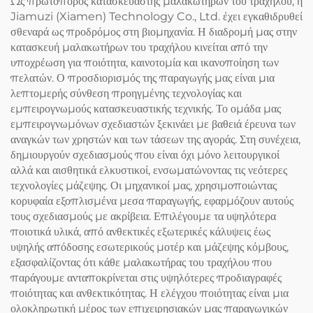
Ως πρωτοπόρος κατασκευαστής μαλακωτήρων του τραχήλου, η
Jiamuzi (Xiamen) Technology Co., Ltd. έχει εγκαθιδρυθεί
σθεναρά ως προδρόμος στη βιομηχανία. Η διαδρομή μας στην
κατασκευή μαλακωτήρων του τραχήλου κινείται από την
υποχρέωση για ποιότητα, καινοτομία και ικανοποίηση των
πελατών. Ο προσδιορισμός της παραγωγής μας είναι μια
λεπτομερής σύνθεση προηγμένης τεχνολογίας και
εμπειρογνωμούς κατασκευαστικής τεχνικής. Το ομάδα μας
εμπειρογνωμόνων σχεδιαστών ξεκινάει με βαθειά έρευνα των
αναγκών των χρηστών και των τάσεων της αγοράς. Στη συνέχεια,
δημιουργούν σχεδιασμούς που είναι όχι μόνο λειτουργικοί
αλλά και αισθητικά ελκυστικοί, ενσωματώνοντας τις νεότερες
τεχνολογίες μάζεψης. Οι μηχανικοί μας, χρησιμοποιώντας
κορυφαία εξοπλισμένα μεσα παραγωγής, εφαρμόζουν αυτούς
τους σχεδιασμούς με ακρίβεια. Επιλέγουμε τα υψηλότερα
ποιοτικά υλικά, από ανθεκτικές εξωτερικές κάλυψεις έως
υψηλής απόδοσης εσωτερικούς μοτέρ και μάζεψης κόμβους,
εξασφαλίζοντας ότι κάθε μαλακωτήρας του τραχήλου που
παράγουμε ανταποκρίνεται στις υψηλότερες προδιαγραφές
ποιότητας και ανθεκτικότητας. Η ελέγχου ποιότητας είναι μια
ολοκληρωτική μέρος των επιχειρησιακών μας παραγωγικών