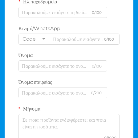
Ηλ. ταχυδρομείο
0/100
Κινητό/WhatsApp
Code
0/100
Όνομα
0/100
Όνομα εταιρείας
0/200
Μήνυμα
0/1000