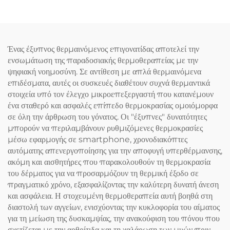
Ένας έξυπνος θερμαινόμενος επιγονατίδας αποτελεί την
ενσωμάτωση της παραδοσιακής θερμοθεραπείας με την
ψηφιακή νοημοσύνη. Σε αντίθεση με απλά θερμαινόμενα
επιδέσματα, αυτές οι συσκευές διαθέτουν συχνά θερμαντικά
στοιχεία υπό τον έλεγχο μικροεπεξεργαστή που κατανέμουν
ένα σταθερό και ασφαλές επίπεδο θερμοκρασίας ομοιόμορφα
σε όλη την άρθρωση του γόνατος. Οι "έξυπνες" δυνατότητες
μπορούν να περιλαμβάνουν ρυθμιζόμενες θερμοκρασίες
μέσω εφαρμογής σε smartphone, χρονοδιακόπτες
αυτόματης απενεργοποίησης για την αποφυγή υπερθέρμανσης,
ακόμη και αισθητήρες που παρακολουθούν τη θερμοκρασία
του δέρματος για να προσαρμόζουν τη θερμική έξοδο σε
πραγματικό χρόνο, εξασφαλίζοντας την καλύτερη δυνατή άνεση
και ασφάλεια. Η στοχευμένη θερμοθεραπεία αυτή βοηθά στη
διαστολή των αγγείων, ενισχύοντας την κυκλοφορία του αίματος
για τη μείωση της δυσκαμψίας, την ανακούφιση του πόνου που
σχετίζεται με την αρθρίτιδα και τη χαλάρωση των μυών πριν