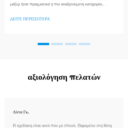
μάζερ ήταν πραγματικά η πιο αναζητούμενη κατηγορία
προϊόντων στον τομέα υγείας και καλής κατάστασης, και μια
τεράστια ζήτηση για προϊόντα απορράξεως εμφανίζεται. Οι
ΔΕΙΤΕ ΠΕΡΙΣΣΟΤΕΡΑ
διανομείς το έχουν ήδη κατανοήσει...
αξιολόγηση πελατών
Λίντα Γκ.
Η σχεδίαση είναι αυτό που με έπεισε. Παραμένει στη θέση