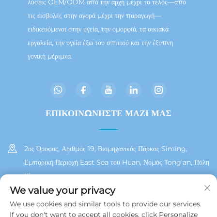
λύσεις OEM/ODM από την αρχή μέχρι το τέλος—από
τις εισβολές στην αγορά μέχρι την παραγωγή—
ειδικευόμενοι στην υγεία, την ομορφιά, τα οικιακά
εργαλεία, την υγεία έξω του σπιτιού και την έξυπνη
γονική μέριμνα.
ΕΠΙΚΟΙΝΩΝΗΣΤΕ ΜΑΖΙ ΜΑΣ
2ος Όροφος, Αριθμός 19, Βιομηχανικός Πάρκος Siming,
Εμπορική Περιοχή East Sea του Huan, Νομός Tong'an, Πόλη
Xiamen
We value your privacy
+86 13215929911
We use cookies and similar tools to provide our services.
If you don't want to accept all cookies, click Personalize