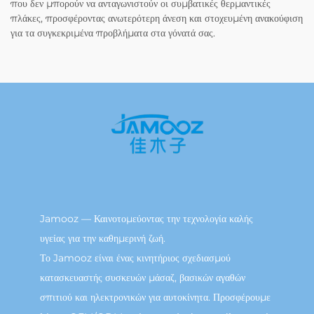
που δεν μπορούν να ανταγωνιστούν οι συμβατικές θερμαντικές
πλάκες, προσφέροντας ανωτερότερη άνεση και στοχευμένη ανακούφιση
για τα συγκεκριμένα προβλήματα στα γόνατά σας.
Jamooz — Καινοτομεύοντας την τεχνολογία καλής
υγείας για την καθημερινή ζωή.
Το Jamooz είναι ένας κινητήριος σχεδιασμού
κατασκευαστής συσκευών μάσαζ, βασικών αγαθών
σπιτιού και ηλεκτρονικών για αυτοκίνητα. Προσφέρουμε