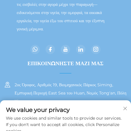
τις εισβολές στην αγορά μέχρι την παραγωγή—
ειδικευόμενοι στην υγεία, την ομορφιά, τα οικιακά
εργαλεία, την υγεία έξω του σπιτιού και την έξυπνη
γονική μέριμνα.
ΕΠΙΚΟΙΝΩΝΗΣΤΕ ΜΑΖΙ ΜΑΣ
2ος Όροφος, Αριθμός 19, Βιομηχανικός Πάρκος Siming,
Εμπορική Περιοχή East Sea του Huan, Νομός Tong'an, Πόλη
Xiamen
We value your privacy
+86 13215929911
We use cookies and similar tools to provide our services.
If you don't want to accept all cookies, click Personalize
[email protected]