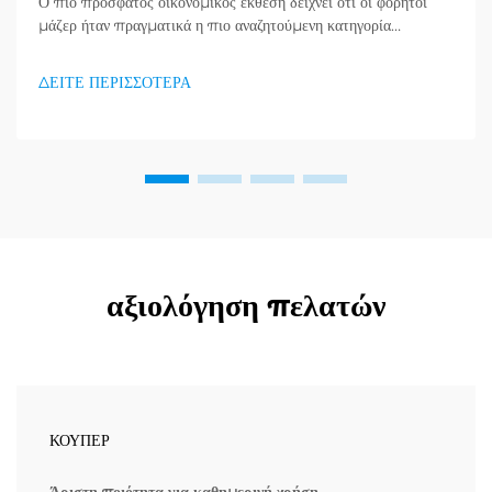
Ο πιο πρόσφατος οικονομικός έκθεση δείχνει ότι οι φορητοί
μάζερ ήταν πραγματικά η πιο αναζητούμενη κατηγορία
προϊόντων στον τομέα υγείας και καλής κατάστασης, και μια
τεράστια ζήτηση για προϊόντα απορράξεως εμφανίζεται. Οι
ΔΕΙΤΕ ΠΕΡΙΣΣΟΤΕΡΑ
διανομείς το έχουν ήδη κατανοήσει...
αξιολόγηση πελατών
ΚΟΥΠΕΡ