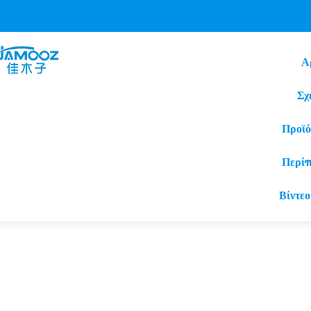
Α
Σχ
Προϊό
Περί
Βίντεο