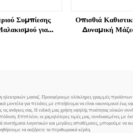
εριού Συμπίεσης
Οπισθιά Καθιστικ
αλακισμού για
Δυναμική Μάζε
Αποφύγματα
Μαλακισμού
νοσυνοβίτιδας στα
Χειριδιά
ση ηλεκτρικών μασαζ. Προσφέρουμε ολόκληρες γραμμές προϊόντων 
κά μοντέλα για πελάτες με επιτήδευμα να είναι οικονομικοί έως 
 τις ανάγκες σας. Η ειδική μας χρήση υψηλής ποιότητας υλικών συ
απόδοση. Επιπλέον, οι χαμηλότερες τιμές μας, συνδυασμένες με έκ
 συστήματα λογιστικών και μεγάλες αποθέματες, μπορούμε να ικα
ηθήσουμε να αυξήσετε τα περιθωριακά κέρδη.