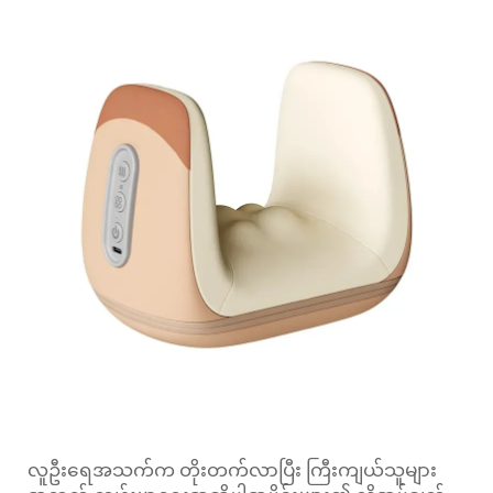
လူဦးရေအသက်က တိုးတက်လာပြီး ကြီးကျယ်သူများ