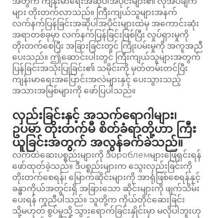
အတွက် ကျန်းမာရေးအဆိုပါအပိုင်းများ၏ လိုအပ်ချက်
များ တိုးတက်လာသည်။ ကြီးကျယ်သူများအနက်
လက်နက်ပြန်ခြင်းအဆိုပါအပိုင်းများထဲမှ အကောင်းဆုံး
အရာတစ်ခုမှာ လက်နက်ပြန်ခြင်းဖြစ်ပြီး လှုပ်ရှားမှုကို
တိုးတက်စေပြီး အခြားခြင်းတွင် ကြိုးပမ်းမှုကို အကူအညီ
ပေးသည်။ ဤဆောင်းပါးတွင် ကြီးကျယ်သူများအတွက်
ပြန်ခြင်းအသုံးပြုခြင်း၏ သမိုင်းကို မှတ်တမ်းတင်ပြီး
ကျန်းမာရေးအပြောင်းအလဲများနှင့် ပေးသွားသည့်
အသားအမြစ်များကို ဖော်ပြပါသည်။
လှည်းခြင်းနှင့် အသက်ရောဂါများ၊
ဥပမာ တိုးတက်မီ စိတ်ခံရာတို့ဟာ ကြီး
ယူခြင်းအတွက် အလွန်ခက်ခဲသည်။
လက်ထဲဆေးပစ္စည်းများကို ဒီပроблемများဖြေရှင်းရန်
ဖော်ထုတ်ခဲ့သည်။ ဒီပစ္စည်းများက သွေးလှည်းခြင်းကို
တိုးတက်စေရန်၊ မြောက်ဆိုင်းများကို အာရုံဖြစ်စေရန်နှင့်
ခန္ဓာကိုယ်အတွင်းရှိ အခြားသော ဆိုင်းများကို ဖျက်သိမ်း
ပေးရန် ကူညီပါသည်။ သူတို့က ကိုယ်တိုင်ဆေးခြင်း
သို့မဟုတ် စွပ်မှုသို့ သွားရောက်ခြင်းနှိုင်းမှာ မလိုပါဘူးဟု