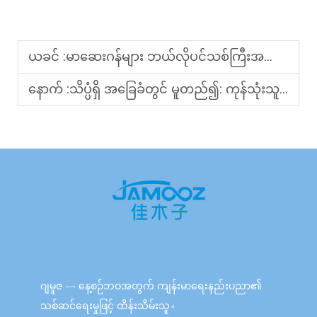
ယခင် :
မာဆေးဂန်များ ဘယ်လိုပင်သစ်ကြီးအရေးကြီးသော ပစ္စည်းများဖြစ်လာခဲ့တယ်။ ဂျင်များနှင့် ဝেလနက် ဘရန်ဒ်များအတွက်
နောက် :
သိပ္ပံရှိ အခြေခံတွင် မူတည်၍: ကုန်သုံးသူများသည် ဘယ်လိုကြောင့် အီလက်ထရီကယ် မက်ဆေ့ဂါများတွင် ရှုံးလှုပ်ရှားမှု လုပ်ဆောင်နေကြသနည်း
ဂျမူဇ — နေ့စဉ်ဘဝအတွက် ကျန်းမာရေးနည်းပညာ၏
သစ်ဆင်ရေးမှုဖြင့် ထိန်းသိမ်းသူ。