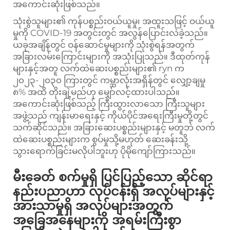
အကောင်းဆုံးဖြစ်သည်။
သုံးစွဲသူများ၏ ကုန်ပစ္စည်းဝယ်ယူမှု၊ အထူးသဖြင့် ဝယ်ယူ
မှုကို COVID-19 အတွင်းတွင် အလွန်ပြောင်းလဲခဲ့သည်။
ယခုအချိန်တွင် ဝန်ဆောင်မှုများကို သုံးစွဲရန်အတွက်
အခြားလမ်းကြောင်းများကို အသုံးပြုသည်။ ဒီထုတ်ကုန်
များနှင့်အတူ လက်ထဲဆေးပစ္စည်းများ၏ ryn က
၂၀၂၃-၂၀၃၀ ကြားတွင် ကမ္ဘာလုံးအရှိန်တွင် လျှော့ချမှု
၈% အထိ တိုးချဲ့မည်ဟု မျှော်လင့်ထားပါသည်။
အကောင်းဆုံးဖြစ်သည့် ကြီးထွားလာသော ကြီးသူများ
အဖွဲ့သည် ကျန်းမာရေးနှင့် ကိုယ်ပိုင်အရေးကြီးမှုတို့တွင်
သက်ဆိုင်သည်။ အခြားဆေးပစ္စည်းများနှင့် မတူဘဲ လက်
ထဲဆေးပစ္စည်းများက စွပ်မှုသို့မဟုတ် ဆေးခန်းသို့
သွားရောက်ခြင်းမလိုပါဘူးဟု ပိုမိုကျော်ကြားသည်။
မီးခေတ် စက်မှုရှိ ပြင်ပြည့်သော ဆိုင်ရာ
နည်းပညာဟာ လုပ်ငန်းရှိ အလုပ်များနှင့်
အားသာမှုရှိ အလုပ်များအတွက်
အခြေအနေများကို အရမ်းကြီးစွာ