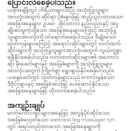
ပြောင်းလဲစေခဲ့ပါသည်။
ယခုအချိန်တွင် ကိရိယာများသည် အသုံးပြုသူများ
အားလုံးအတွက် ဆိုင်ရာ ပုံစံများဖြင့် ထည့်သွင်းထားသော
အခြေအနေများ၊ ဥပမာ- အိုင်တာလ် နည်းပညာနှင့် အပူ
ချိုးစားမှုကဲ့သို့သော အခြေအနေများကြောင့် အသုံးပြု
သူများအားလုံးကို ဝင်ရောက်စေခဲ့ပါသည်။ ဒီမျိုးသော
ထုတ်ကုန်များကြောင့် အရောင်းဆိုင်များတွင် လက်ထက်
ဆိုင်းများကို အသုံးပြုသူများအားလုံးအတွက် လွယ်ကူစွာ
ရရှိနိုင်စေခဲ့ပါသည်။ လက်ထက်ဆိုင်းများ၏ အကောင်း
ဆုံး မှီးခေတ်များနှင့် အခြေခံများကို အသုံးပြုသူများ
အားလုံးအတွက် ကြိုက်စွာ ရွေးချယ်နိုင်စေခဲ့ပါသည်။
ယနေ့ခေတ်တွင် ထုတ်ကုန်များသည် ကောင်းမွန်သော
ဒီဇိုင်းများနှင့် အခြေခံအားဖြင့် ပေးဆောင်နိုင်သော
အခြေအနေများဖြင့် တိုးတက်စေခဲ့ပါသည်။
အကျဉ်းချုပ်
မာတ်ကောင်းရှင်များအနေဖြင့် အလွန်ပိုင်ဆိုင်သော
အခြေခံမဟုတ်သော wellness leg massager ryn
တွင် အရပ်တည်ထားသော အခြေအနေများကို