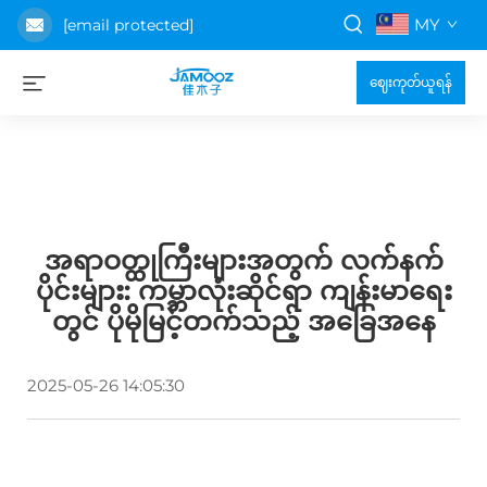
MY
[email protected]
ဈေးကုတ်ယူရန်
အရာဝတ္ထုကြီးများအတွက် လက်နက်
ပိုင်းများ: ကမ္ဘာလုံးဆိုင်ရာ ကျန်းမာရေး
တွင် ပိုမိုမြင့်တက်သည့် အခြေအနေ
2025-05-26 14:05:30