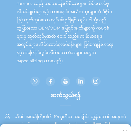
Jamooz သည် မာဆေးခန်းကိရိယာများ၊ အိမ်ထောင်စု
လိုအပ်ချက်များနှင့် ကားရောင်းအလီကထူးများကို ဒီဇိုင်း
ဖြင့် ထုတ်လုပ်သော လုပ်ငန်းရှင်ဖြစ်သည်။ ငါတို့သည်
ကွဲပြားသော OEM/ODM ဖြေရှင်းချက်များကို ကဗျာစံ
များမှ ထုတ်လုပ်မှုအထိ ပေးပါသည်။ ကျန်းမာရေး၊
အလှမ်းများ၊ အိမ်ထောင်စုလုပ်ငန်းများ၊ ပြင်ပကျန်းမာရေး
နှင့် အကြောင်းရှင်းလိုက်သော မိဘများအတွက်
အpecializing ထားသည်။
ဆက်သွယ်ရန်
ဆီမင် အမော်ကြီးပါတ် 19၊ ဒုတိယ အမြှောင်၊ ဟွန် တောင်အနောက်
ဘက် ပင်လယ်အရှေ့ ဧရိယာ၊ တုံအင် ကျွန်း၊ ဆီযံမင်မြို့