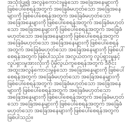
အသုံးပြု၍ အလွန်ကောင်းမွန်သော အခြေအနေများကို
ဖြစ်ပေါ်စေရန်အတွက် အခြေခံမဟုတ်သော အခြေအနေ
များကို ဖြစ်ပေါ်စေရန်အတွက် အခြေခံမဟုတ်သော
အခြေအနေများကို ဖြစ်ပေါ်စေရန်အတွက် အခြေခံမဟုတ်
သော အခြေအနေများကို ဖြစ်ပေါ်စေရန်အတွက် အခြေခံ
မဟုတ်သော အခြေအနေများကို ဖြစ်ပေါ်စေရန်အတွက်
အခြေခံမဟုတ်သော အခြေအနေများကို ဖြစ်ပေါ်စေရန်
အတွက် အခြေခံမဟုတ်သော အခြေအနေများကို ဖြစ်ပေါ်
စေရန်အတွက် ဖြစ်ပါသည်။ အလွယ်တကူ လှုပ်ရှားမှုနှင့်
လှုပ်ရှားမှုအားလုံးကို ပိုမိုလွယ်ကူစေရန်အတွက် ဒီဇိုင်း
အထူးအလွန်ကောင်းမွန်သော အခြေအနေများကို ဖြစ်ပေါ်
စေရန်အတွက် အခြေခံမဟုတ်သော အခြေအနေများကို
ဖြစ်ပေါ်စေရန်အတွက် အခြေခံမဟုတ်သော အခြေအနေ
များကို ဖြစ်ပေါ်စေရန်အတွက် အခြေခံမဟုတ်သော
အခြေအနေများကို ဖြစ်ပေါ်စေရန်အတွက် အခြေခံမဟုတ်
သော အခြေအနေများကို ဖြစ်ပေါ်စေရန်အတွက် အခြေခံ
မဟုတ်သော အခြေအနေများကို ဖြစ်ပေါ်စေရန်အတွက်
ဖြစ်ပါသည်။