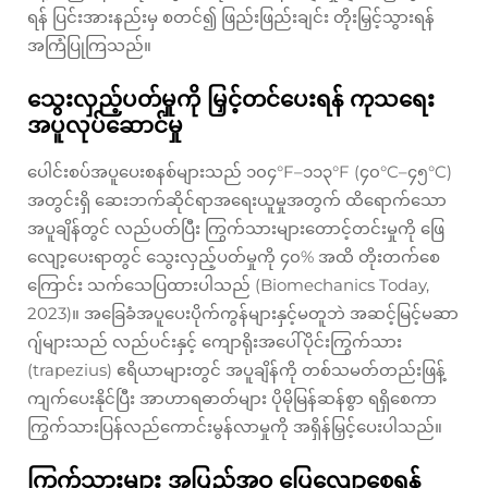
ရန် ပြင်းအားနည်းမှ စတင်၍ ဖြည်းဖြည်းချင်း တိုးမြှင့်သွားရန်
အကြံပြုကြသည်။
သွေးလှည့်ပတ်မှုကို မြှင့်တင်ပေးရန် ကုသရေး
အပူလုပ်ဆောင်မှု
ပေါင်းစပ်အပူပေးစနစ်များသည် ၁၀၄°F–၁၁၃°F (၄၀°C–၄၅°C)
အတွင်းရှိ ဆေးဘက်ဆိုင်ရာအရေးယူမှုအတွက် ထိရောက်သော
အပူချိန်တွင် လည်ပတ်ပြီး ကြွက်သားများတောင့်တင်းမှုကို ဖြေ
လျော့ပေးရာတွင် သွေးလှည့်ပတ်မှုကို ၄၀% အထိ တိုးတက်စေ
ကြောင်း သက်သေပြထားပါသည် (Biomechanics Today,
2023)။ အခြေခံအပူပေးပိုက်ကွန်များနှင့်မတူဘဲ အဆင့်မြင့်မဆာ
ဂျ်များသည် လည်ပင်းနှင့် ကျောရိုးအပေါ်ပိုင်းကြွက်သား
(trapezius) ဧရိယာများတွင် အပူချိန်ကို တစ်သမတ်တည်းဖြန့်
ကျက်ပေးနိုင်ပြီး အာဟာရဓာတ်များ ပိုမိုမြန်ဆန်စွာ ရရှိစေကာ
ကြွက်သားပြန်လည်ကောင်းမွန်လာမှုကို အရှိန်မြှင့်ပေးပါသည်။
ကြွက်သားများ အပြည့်အဝ ပြေလျော့စေရန်