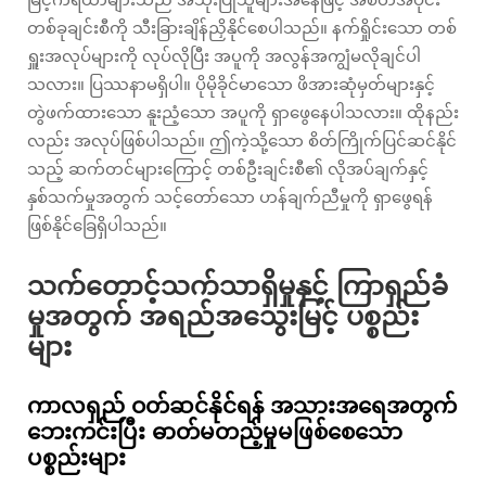
တစ်ခုချင်းစီကို သီးခြားချိန်ညှိနိုင်စေပါသည်။ နက်ရှိုင်းသော တစ်
ရှူးအလုပ်များကို လုပ်လိုပြီး အပူကို အလွန်အကျွံမလိုချင်ပါ
သလား။ ပြဿနာမရှိပါ။ ပိုမိုခိုင်မာသော ဖိအားဆုံမှတ်များနှင့်
တွဲဖက်ထားသော နူးညံ့သော အပူကို ရှာဖွေနေပါသလား။ ထိုနည်း
လည်း အလုပ်ဖြစ်ပါသည်။ ဤကဲ့သို့သော စိတ်ကြိုက်ပြင်ဆင်နိုင်
သည့် ဆက်တင်များကြောင့် တစ်ဦးချင်းစီ၏ လိုအပ်ချက်နှင့်
နှစ်သက်မှုအတွက် သင့်တော်သော ဟန်ချက်ညီမှုကို ရှာဖွေရန်
ဖြစ်နိုင်ခြေရှိပါသည်။
သက်တောင့်သက်သာရှိမှုနှင့် ကြာရှည်ခံ
မှုအတွက် အရည်အသွေးမြင့် ပစ္စည်း
များ
ကာလရှည် ဝတ်ဆင်နိုင်ရန် အသားအရေအတွက်
ဘေးကင်းပြီး ဓာတ်မတည့်မှုမဖြစ်စေသော
ပစ္စည်းများ