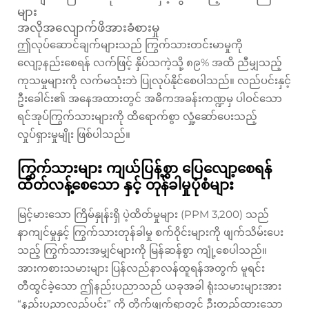
များ
အလိုအလျောက်ဖိအားခံစားမှု
ဤလုပ်ဆောင်ချက်များသည် ကြွက်သားတင်းမာမှုကို
လျော့နည်းစေရန် လက်ဖြင့် နှိပ်သကဲ့သို့ ၈၉% အထိ ညီမျှသည့်
ကုသမှုများကို လက်မသုံးဘဲ ပြုလုပ်နိုင်စေပါသည်။ လည်ပင်းနှင့်
ဦးခေါင်း၏ အနေအထားတွင် အဓိကအခန်းကဏ္ဍမှ ပါဝင်သော
ရင်အုပ်ကြွက်သားများကို ထိရောက်စွာ လှုံ့ဆော်ပေးသည့်
လှုပ်ရှားမှုမျိုး ဖြစ်ပါသည်။
ကြွက်သားများ ကျယ်ပြန့်စွာ ပြေလျော့စေရန်
ထိတ်လန့်စေသော နှင့် တုန်ခါမှုပုံစံများ
မြင့်မားသော ကြိမ်နှုန်းရှိ ပဲ့ထိတ်မှုများ (PPM 3,200) သည်
နာကျင်မှုနှင့် ကြွက်သားတုန်ခါမှု စက်ဝိုင်းများကို ဖျက်သိမ်းပေး
သည့် ကြွက်သားအမျှင်များကို မြန်ဆန်စွာ ကျုံ့စေပါသည်။
အားကစားသမားများ ပြန်လည်နာလန်ထူရန်အတွက် မူရင်း
တီထွင်ခဲ့သော ဤနည်းပညာသည် ယခုအခါ ရုံးသမားများအား
“နည်းပညာလည်ပင်း” ကို တိုက်ဖျက်ရာတွင် ဦးတည်ထားသော