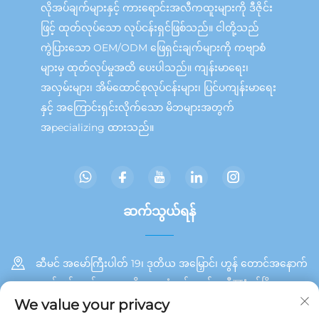
လိုအပ်ချက်များနှင့် ကားရောင်းအလီကထူးများကို ဒီဇိုင်း
ဖြင့် ထုတ်လုပ်သော လုပ်ငန်းရှင်ဖြစ်သည်။ ငါတို့သည်
ကွဲပြားသော OEM/ODM ဖြေရှင်းချက်များကို ကဗျာစံ
များမှ ထုတ်လုပ်မှုအထိ ပေးပါသည်။ ကျန်းမာရေး၊
အလှမ်းများ၊ အိမ်ထောင်စုလုပ်ငန်းများ၊ ပြင်ပကျန်းမာရေး
နှင့် အကြောင်းရှင်းလိုက်သော မိဘများအတွက်
အpecializing ထားသည်။
ဆက်သွယ်ရန်
ဆီမင် အမော်ကြီးပါတ် 19၊ ဒုတိယ အမြှောင်၊ ဟွန် တောင်အနောက်
ဘက် ပင်လယ်အရှေ့ ဧရိယာ၊ တုံအင် ကျွန်း၊ ဆီযံမင်မြို့
We value your privacy
+86 13215929911