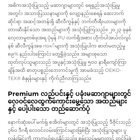
အဓိကအသုံးပြုသည့် မဆာဂျာများတွင် ရေရှည်အသုံးပြုမှု
အတွင်း အသားပြဿနာများကို လျော့နည်းစေရန် ဆေးဘက်
ဆိုင်ရာ အဆင့်အတန်းရှိ ဆီလီကွန်နှင့် ဘက်တီးရီးယားများကို
တားဆီးနိုင်သော အထည်များကို အသုံးပြုကြသည်။ ၂၀၂၃ ခုနှစ်
လေ့လာမှုတစ်ခုအရ ပုံမှန် PU လက်ရှိအစား ဟိုက်ပါအယ်လ်ဂျင်
နစ် ဆီလီကွန်အဖ пок်များကို အသုံးပြုပါက ဓာတ်မတည့်မှု
၈၉% နည်းပါးကြောင်း တွေ့ရှိခဲ့သည်။ အများစုသော
ထုတ်လုပ်သူများသည် အပူနှင့်အသုံးပြုမှု ၅၀၀ နာရီကျော်ကြာ
ချိန်အထိ ဓာတုပစ္စည်းဘေးကင်းမှုကို အာမခံသည့် OEKO-
TEX® စံနှုန်းများနှင့် ကိုက်ညီလာကြသည်။
Premium လည်ပင်းနှင့် ပခုံးမဆာဂျာများတွင်
လေဝင်လေထွက်ကောင်းမွေ့သော အထည်များ
နှင့် ပေါ့ပါးသော တည်ဆောက်ပုံ
နောက်ဆုံးပေါ် မက်ရှ် စအိတ်များတွင် အသုံးပြုသည့် ဒီဇိုင်းသည်
၃၆၀ ဒီဂရီ လေဝင်လမ်းကြောင်းများဖြစ်ပြီး အသုံးပြုသူများ ပူ
လွန်းခြင်းကို ကာကွယ်ပေးနိုင်သည်။ စမ်းသပ်မှုများတွင် တင်ပြခဲ့