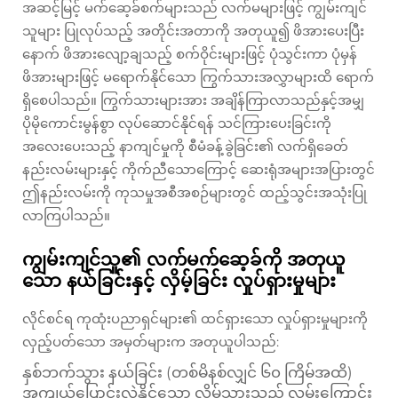
အဆင့်မြင့် မက်ဆေ့ခ်စက်များသည် လက်မများဖြင့် ကျွမ်းကျင်
သူများ ပြုလုပ်သည့် အတိုင်းအတာကို အတုယူ၍ ဖိအားပေးပြီး
နောက် ဖိအားလျော့ချသည့် စက်ဝိုင်းများဖြင့် ပုံသွင်းကာ ပုံမှန်
ဖိအားများဖြင့် မရောက်နိုင်သော ကြွက်သားအလွှာများထိ ရောက်
ရှိစေပါသည်။ ကြွက်သားများအား အချိန်ကြာလာသည်နှင့်အမျှ
ပိုမိုကောင်းမွန်စွာ လုပ်ဆောင်နိုင်ရန် သင်ကြားပေးခြင်းကို
အလေးပေးသည့် နာကျင်မှုကို စီမံခန့်ခွဲခြင်း၏ လက်ရှိခေတ်
နည်းလမ်းများနှင့် ကိုက်ညီသောကြောင့် ဆေးရုံအများအပြားတွင်
ဤနည်းလမ်းကို ကုသမှုအစီအစဉ်များတွင် ထည့်သွင်းအသုံးပြု
လာကြပါသည်။
ကျွမ်းကျင်သူ၏ လက်မက်ဆေ့ခ်ကို အတုယူ
သော နယ်ခြင်းနှင့် လှိမ့်ခြင်း လှုပ်ရှားမှုများ
လိုင်စင်ရ ကုထုံးပညာရှင်များ၏ ထင်ရှားသော လှုပ်ရှားမှုများကို
လှည့်ပတ်သော အမှတ်များက အတုယူပါသည်:
နှစ်ဘက်သွား နယ်ခြင်း (တစ်မိနစ်လျှင် ၆၀ ကြိမ်အထိ)
အကျယ်ပြောင်းလဲနိုင်သော လှိမ့်သွားသည့် လမ်းကြောင်း