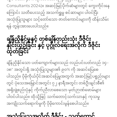
Consultants 2024)။ အဆင့်မြင့်ပိုက်ဆံများတွင် ကွေးကိုင်းနေ
ကြောင်း သတိပေးသည့် အသက်ရှူမှု စင်ဆာများ ပါဝင်ပြီး
အသုံးပြုသူများ သင့်တော်သော ဇာတ်ကောင်းများကို ထိန်းသိမ်း
ရန် တွန်းအားပေးပါသည်။
ချိန်ညှိနိုင်မှုနှင့် တစ်ချိန်တည်းသုံး ဒီဇိုင်း
နှိုင်းယှဉ်ခြင်း နှင့် ပုဂ္ဂိုလ်ရေးအလိုက် ဒီဇိုင်း
ထုတ်ခြင်း
ချိန်ညှိနိုင်သော ပတ်ကျောက်များသည် လည်ပင်းပတ်လည် ၁၄–
၁၈" အတွင်းရှိ အသုံးပြုသူများ၏ ၉၀% ကို အဆင်ပြေစေ
ပါသည်။ ပိုမိုကိုယ်ပိုင်အဆင်ပြေမှုအတွက် အဆင့်မြင့်ပစ္စည်းများ
တွင် ပုံသေအမြှောင်အတွင်း ၇၂ နာရီအတွင်း တစ်ဦးချင်းစီ၏
အရိုးဖွဲ့စည်းပုံနှင့် ကိုက်ညီလာစေသော မှတ်ဉာဏ်ဖောမ်များ
ပါဝင်ပါသည်။ ထိုသို့ဖြင့် သက်တောင့်သက်သာနှင့် ကုသမှု
အကျိုးသက်ရောက်မှုကို ပိုမိုကောင်းမွန်စေပါသည်။
အသုံးပြုသူအလိုက် ဒီဇိုင်း - သက်တောင့်