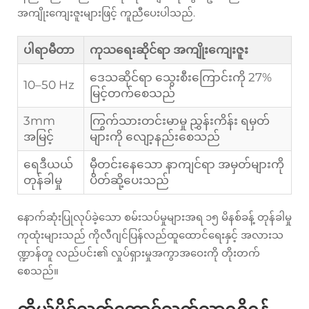
အကျိုးကျေးဇူးများဖြင့် ကူညီပေးပါသည်.
ပါရာမီတာ
ကုသရေးဆိုင်ရာ အကျိုးကျေးဇူး
ဒေသဆိုင်ရာ သွေးစီးကြောင်းကို 27%
10–50 Hz
မြင့်တက်စေသည်
3mm
ကြွက်သားတင်းမာမှု ညွှန်းကိန်း ရမှတ်
အမြင့်
များကို လျော့နည်းစေသည်
ရေဒီယယ်
မှီတင်းနေသော နာကျင်ရာ အမှတ်များကို
တုန်ခါမှု
ပိတ်ဆို့ပေးသည်
နောက်ဆုံးပြုလုပ်ခဲ့သော စမ်းသပ်မှုများအရ ၁၅ မိနစ်ခန့် တုန်ခါမှု
ကုထုံးများသည် ကိုလီဂျင်ပြန်လည်ထူထောင်ရေးနှင့် အလားသ
ဏ္ဍာန်တူ လည်ပင်း၏ လှုပ်ရှားမှုအကွာအဝေးကို တိုးတက်
စေသည်။