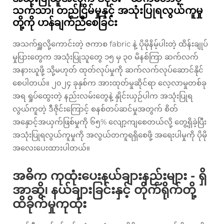
သက်သာ၊ တည်ငြိမ်မှုနှင့် အသုံးပြုရလွယ်ကူမှု
တို့ကို ဟန်ချက်ညီစေခြင်း
အသက်ရှူလို့ကောင်းတဲ့ ဇကာစ fabric နဲ့ ပိုမိုနိမ့်ပါးတဲ့ ထိန်းချုပ်
မှုပြားတွေက အသုံးပြုသူတွေ ၁၅ မှ ၃၀ မိနစ်ကြာ ဆက်လက်
အနားယူဖို့ သို့မဟုတ် ထုတ်လုပ်မှုကို ဆက်လက်လုပ်ဆောင်နိုင်
စေပါတယ်။ ၂၀၂၄ ခုနှစ်က အားထုတ်မှုဆိုင်ရာ လေ့လာမှုတစ်ခု
အရ ရှုပ်ထွေးတဲ့ နည်းလမ်းတွေနဲ့ နှိုင်းယှဉ်ပါက အသုံးပြုရ
လွယ်ကူတဲ့ ဒီဇိုင်းကြောင့် စနစ်တပ်ဆင်မှုအတွက် စိတ်
အနှောင့်အယှက်ဖြစ်မှုကို ၆၅% လျော့ကျစေတယ်လို့ တွေ့ရှိခဲ့ပြီး
အသုံးပြုရလွယ်ကူမှုကို အလွယ်တကူရရှိစေဖို့ အရေးပါမှုကို ပိုမို
အလေးပေးထားပါတယ်။
အဓိက ကုထုံးပေးနယ်ချားနည်းများ - ရှိ
အာဆွိ၊ နယ်ချားခြင်းနှင့် တိုက်ရိုက်တို့
ထိခိုက်မှုကုထုံး