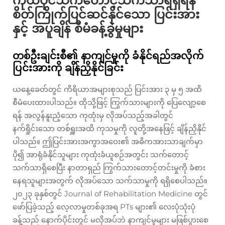
ကိုယ်ပိုင်သက်တောင့်သက်သာရရှိရန်
စိတ်ကြိုက်ပြင်ဆင်နိုင်သော ပြင်းအား
နှင့် အပူချိန် စီမံခန့်ခွဲမှုများ
တစ်ဦးချင်းစီ၏ နာကျင်မှုကို ခံနိုင်ရည်အလိုက်
ပြင်းအားကို ချိန်ညှိနိုင်ခြင်း
ယနေ့ခေတ်တွင် ကိရိယာအများစုသည် ပြင်းအား ၃ မှ ၅ အထိ
စီမံပေးထားပါသည်။ ထိုသို့ဖြင့် ကြွက်သားများကို ပြေလျော့စေ
ရန် အလွန်နူးညံ့သော ကုထုံးမှ လိုအပ်သည့်အခါတွင်
နက်ရှိုင်းသော တစ်ရှူးအထိ ကုသမှုကို လူတို့အနေဖြင့် ချိန်ညှိနိုင်
ပါသည်။ ဤပြင်းအားအကွာအဝေး၏ အဓိကအားသာချက်မှာ
ပို၍ အာရုံခံနိုင်သူများ ကုထုံးခံယူစဉ်အတွင်း သက်တောင့်
သက်သာရှိစေပြီး နာတာရှည် ကြွက်သားတောင့်တင်းမှုကို ခံစား
နေရသူများအတွက် လိုအပ်သော သက်သာမှုကို ရရှိစေပါသည်။
၂၀၂၃ ခုနှစ်တွင် Journal of Rehabilitation Medicine တွင်
ဖော်ပြခဲ့သည့် လေ့လာမှုတစ်ခုအရ PTs များ၏ လေးပုံသုံးပုံ
ခန့်သည် နောက်ပိုင်းတွင် မလိုအပ်ဘဲ နာကျင်မှုများ မဖြစ်ပွားစေ