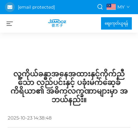
MY
[email protected]
ဈေးကုတ်ယူရန်
လူ့ကိုယ်ခန္ဓာအနေအထားနှင့်ကိုက်ညီ
သော လည်ပင်းနှင့် ပခုံးမက်ဆေ့ခ်
ကိရိယာ၏ အဓိကလက္ခဏာများမှာ အ
ဘယ်နည်း။
2025-10-23 14:38:48