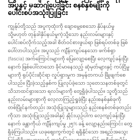
အပူနှင့် မဆာဂျ်ပေးခြင်း စနစ်နှစ်မျိုးကို
ပေါင်းစပ်အသုံးပြုခြင်း
ကျွန်ုပ်တို့သည် အပူကုထုံးကို ချောမွေ့စေသော နှိပ်နယ်မှု
သို့မဟုတ် တုန်ခါနှိပ်နယ်မှုကဲ့သို့သော နည်းလမ်းများနှင့်
ပေါင်းစပ်လိုက်သည့်အခါ စိတ်ဝင်စားဖွယ်ရာ ဖြစ်ရပ်တစ်ခု ဖြစ်
ပေါ်လာပါသည်။ အပူသည် ကျီန်းကျပ်နေသော ဖက်စ်ရှာ
(fascia) အက်ကြောင်းများကို ပြေလျော့စေပြီး လေ့ကျင့်ခန်းပြီး
နောက် ဖြစ်ပေါ်လာသော ခိုင်မာနေသည့် ဆုံမှတ်များနှင့် ကပ်ငြိမှု
များကို ရုပ်ပိုင်းဆိုင်ရာ လှုပ်ရှားမှုက အမှန်တကယ် ဖြိုဖျက်စေ
ပါသည်။ ပြီးခဲ့သည့်နှစ်က ပြုလုပ်ခဲ့သော သုတေသနတစ်ခုတွင်
သိသာထင်ရှားသော ရလဒ်များကို တွေ့ရှိခဲ့ပါသည်။ သူတို့သည်
နည်းလမ်းများစွာကို လေ့လာကြည့်ရှုခဲ့ပြီး နည်းစနစ်နှစ်ခုကို
တစ်ပြိုင်နက်တည်း အသုံးပြုသူများသည် နည်းစနစ်တစ်ခုတည်း
ကိုသာ အသုံးပြုသည့်အခါနှင့် နှိုင်းယှဉ်ပါက လေ့ကျင့်ခန်းပြီး
နောက် ခန္တာကိုယ် ကျီန်းကျပ်မှု ၂၅% ခန့် လျော့နည်းကြောင်း တွေ့
ရှိခဲ့ကြပါသည်။ ယခုဈေးကွက်တွင် ရရှိနိုင်သော အရည်အသွေး
မြင့်ကိရိယာများသည် အသုံးပြုသူများအနေဖြင့် အစိတ်အပိုင်း