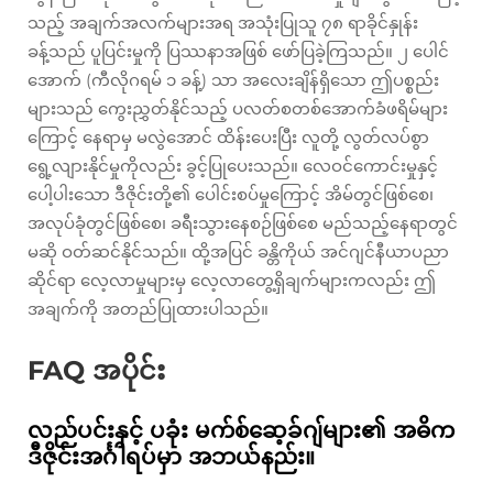
သည့် အချက်အလက်များအရ အသုံးပြုသူ ၇၈ ရာခိုင်နှုန်း
ခန့်သည် ပူပြင်းမှုကို ပြဿနာအဖြစ် ဖော်ပြခဲ့ကြသည်။ ၂ ပေါင်
အောက် (ကီလိုဂရမ် ၁ ခန့်) သာ အလေးချိန်ရှိသော ဤပစ္စည်း
များသည် ကွေးညွှတ်နိုင်သည့် ပလတ်စတစ်အောက်ခံဖရိမ်များ
ကြောင့် နေရာမှ မလွဲအောင် ထိန်းပေးပြီး လူတို့ လွတ်လပ်စွာ
ရွေ့လျားနိုင်မှုကိုလည်း ခွင့်ပြုပေးသည်။ လေဝင်ကောင်းမှုနှင့်
ပေါ့ပါးသော ဒီဇိုင်းတို့၏ ပေါင်းစပ်မှုကြောင့် အိမ်တွင်ဖြစ်စေ၊
အလုပ်ခုံတွင်ဖြစ်စေ၊ ခရီးသွားနေစဉ်ဖြစ်စေ မည်သည့်နေရာတွင်
မဆို ဝတ်ဆင်နိုင်သည်။ ထို့အပြင် ခန္တိကိုယ် အင်ဂျင်နီယာပညာ
ဆိုင်ရာ လေ့လာမှုများမှ လေ့လာတွေ့ရှိချက်များကလည်း ဤ
အချက်ကို အတည်ပြုထားပါသည်။
FAQ အပိုင်း
လည်ပင်းနှင့် ပခုံး မက်စ်ဆေ့ခ်ဂျ်များ၏ အဓိက
ဒီဇိုင်းအင်္ဂါရပ်မှာ အဘယ်နည်း။