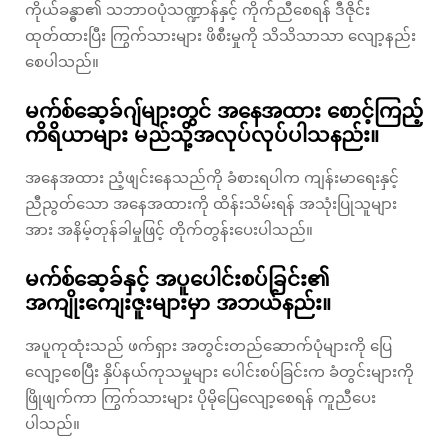
ကိုယ်ခန္ဓာ၏ သဘာဝပုံသဏ္ဍာန်နှင့် ကိုက်ညီစေရန် ဒီဇိုင်း
ထုတ်ထားပြီး ကြွက်သားများ ဖိစီးမှုကို သိသိသာသာ လျော့နည်း
စေပါသည်။
မက်စ်ဆေ့ခ်ဂျ်များတွင် အနေအထား စောင့်ကြည့်
ကိရိယာများ မည်သို့အလုပ်လုပ်ပါသနည်း။
အနေအထား ညံ့ဖျင်းနေသည်ကို ခံစားရပါက ကျန်းမာရေးနှင့်
ညီညွတ်သော အနေအထားကို ထိန်းသိမ်းရန် အသုံးပြုသူများ
အား အနိမ့်တုန်ခါမှုဖြင့် တိုက်တွန်းပေးပါသည်။
မက်စ်ဆေ့ခ်နှင့် အပူပေါင်းစပ်ခြင်း၏
အကျိုးကျေးဇူးများမှာ အဘယ်နည်း။
အပူကုထုံးသည် ဖက်ရှား အတွင်းတည်ဆောက်ပုံများကို ပြေ
လျော့စေပြီး နှိပ်နယ်ကုသမှုများ ပေါင်းစပ်ခြင်းက ခံတွင်းများကို
ဖြိုဖျက်ကာ ကြွက်သားများ ပိုမိုပြေလျော့စေရန် ကူညီပေး
ပါသည်။