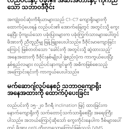
လည်ပင်းနှင့် ပခုံး၏ အဆီးအတားနှင့် ကိုက်ညီ
သော သဘာဝဒီဇိုင်း
အကျုံးဝင်ဆုံးကိရိယာများသည် C1–C7 ကျောရိုးများကို
ထောက်ပံ့ပေးရန် လည်ပင်း၏ အောက်ခြေတွင် အတွင်းသို့ ကွေး
နေပြီး ပိုကျယ်သော ပခုံးပြားများက ပခုံးကြွက်သားများပေါ်တွင်
ဖိအားကို ညီတူညီမျှ ဖြန့်ဖြူးပေးပါသည်။ ဒီဇိုင်းမာကျောခြင်း
ကြောင့် ဖြစ်တတ်သော “ခေါင်းကို အတွင်းသို့ ဆွဲထားသည့်”
အနေအထားကို ဒီဇိုင်းနှစ်မျိုးပါ ဖွဲ့စည်းပုံက ကာကွယ်ပေးပြီး
နှစ်ရှည်လများ လည်ပင်းနာကျင်မှုကို အဓိကဖြစ်စေသည့်
အကြောင်းရင်းကို ကာကွယ်ပေးပါသည်။
မက်ဆောဂျ်လုပ်နေစဉ် သဘာဝကျောရိုး
အနေအထားကို ထောက်ပံ့ပေးခြင်း
လည်ပင်းကို ၁၅–၂၀ ဒီဂရီ inclination ဖြင့် ထားခြင်းက
နောက်ကျောရိုးကို သက်တောင့်သက်သာရှိစေပြီး အရေးကြီး
ပါသည်။ အဘယ်ကြောင့်ဆိုသော် ကွေးကိုင်းနေပါက ဒီစ်များပေါ်
တွင် ဖိအား ၄၀% တိုးလာသောကြောင့်ဖြစ်သည် (VMS