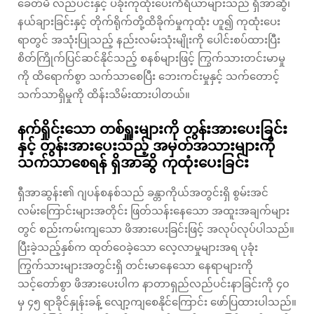
ခေတ်မီ လည်ပင်းနှင့် ပခုံးကုထုံးပေးကိရိယာများသည် ရှိအာဆွိ၊
နယ်ချားခြင်းနှင့် တိုက်ရိုက်တို့ထိခိုက်မှုကုထုံး ဟူ၍ ကုထုံးပေး
ရာတွင် အသုံးပြုသည့် နည်းလမ်းသုံးမျိုးကို ပေါင်းစပ်ထားပြီး
စိတ်ကြိုက်ပြင်ဆင်နိုင်သည့် စနစ်များဖြင့် ကြွက်သားတင်းမာမှု
ကို ထိရောက်စွာ သက်သာစေပြီး ဘေးကင်းမှုနှင့် သက်တောင့်
သက်သာရှိမှုကို ထိန်းသိမ်းထားပါတယ်။
နက်ရှိုင်းသော တစ်ရှူးများကို တွန်းအားပေးခြင်း
နှင့် တွန်းအားပေးသည့် အမှတ်အသားများကို
သက်သာစေရန် ရှိအာဆွိ ကုထုံးပေးခြင်း
ရှီအာဆွန်း၏ ဂျပန်စနစ်သည် ခန္တာကိုယ်အတွင်းရှိ စွမ်းအင်
လမ်းကြောင်းများအတိုင်း ဖြတ်သန်းနေသော အထူးအချက်များ
တွင် စည်းကမ်းကျသော ဖိအားပေးခြင်းဖြင့် အလုပ်လုပ်ပါသည်။
ပြီးခဲ့သည့်နှစ်က ထုတ်ဝေခဲ့သော လေ့လာမှုများအရ ပုခုံး
ကြွက်သားများအတွင်းရှိ တင်းမာနေသော နေရာများကို
သင့်တော်စွာ ဖိအားပေးပါက နာတာရှည်လည်ပင်းနာခြင်းကို ၄၀
မှ ၄၅ ရာခိုင်နှုန်းခန့် လျော့ကျစေနိုင်ကြောင်း ဖော်ပြထားပါသည်။