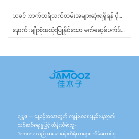
ယခင် :
ဘက်ထရီသက်တမ်းအများဆုံးရရှိရန် ပိုက်ဆံသယ်ယူရလွယ်ကူသော မက်ဆေ့ချ်စက်ကို မည်သို့ဒီဇိုင်းဆွဲမည်နည်း။
နောက် :
မျိုးစုံအသုံးပြုနိုင်သော မက်ဆေ့ခ်ပက်ဒ်သည် အထူးပြုကိရိယာများကို အစားထိုးနိုင်ပါသလား။
ဂျမူဇ — နေ့စဉ်ဘဝအတွက် ကျန်းမာရေးနည်းပညာ၏
သစ်ဆင်ရေးမှုဖြင့် ထိန်းသိမ်းသူ。
Jamooz သည် မာဆေးခန်းကိရိယာများ၊ အိမ်ထောင်စု