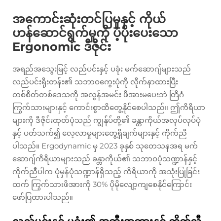
အကောင်းဆုံးတင်ပြမှုနှင့် ကိုယ်
ဟန်ဆောင်ရွက်မှုကို ပံ့ပိုးပေးသော
Ergonomic ဒီဇိုင်း
အရည်အသွေးမြင့် လည်ပင်းနှင့် ပခုံး မက်ဆောဂျ်များသည်
လည်ပင်းရိုးတန်း၏ သဘာဝကွေးပုံကို လိုက်နာထားပြီး
တစ်စိတ်တစ်ဒေသကို အလွန်အမင်း ဖိအားမပေးဘဲ တြိဂံ
ကြွက်သားများနှင့် ကောင်းစွာထိတွေ့နိုင်စေပါသည်။ ဤကိရိယာ
များကို ဒီဇိုင်းထုတ်ပုံသည် ကျွန်ုပ်တို့၏ ခန္တာကိုယ်အလုပ်လုပ်ပုံ
နှင့် ပတ်သက်၍ လေ့လာမှုများတွေ့ရှိချက်များနှင့် ကိုက်ညီ
ပါသည်။ Ergodynamic မှ 2023 ခုနှစ် သုတေသနအရ မက်
ဆောဂျ်ကိရိယာများသည် ခန္တာကိုယ်၏ သဘာဝပုံသဏ္ဍာန်နှင့်
ကိုက်ညီပါက ပုံမှန်ပုံသဏ္ဍာန်ရှိသည့် ကိရိယာကို အသုံးပြုခြင်း
ထက် ကြွက်သားဖိအားကို 30% ပိုမိုလျော့ကျစေနိုင်ကြောင်း
ဖော်ပြထားပါသည်။