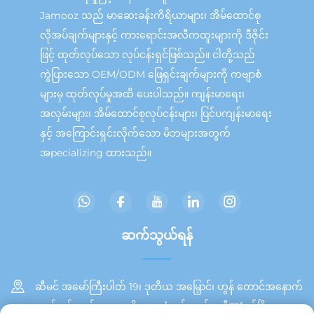
Jamooz သည် မာဆေးခန်းကိရိယာများ၊ အိမ်ထောင်စု
လိုအပ်ချက်များနှင့် ကားရောင်းအလီကထူးများကို ဒီဇိုင်း
ဖြင့် ထုတ်လုပ်သော လုပ်ငန်းရှင်ဖြစ်သည်။ ငါတို့သည်
ကွဲပြားသော OEM/ODM ဖြေရှင်းချက်များကို ကဗျာစံ
များမှ ထုတ်လုပ်မှုအထိ ပေးပါသည်။ ကျန်းမာရေး၊
အလှမ်းများ၊ အိမ်ထောင်စုလုပ်ငန်းများ၊ ပြင်ပကျန်းမာရေး
နှင့် အကြောင်းရှင်းလိုက်သော မိဘများအတွက်
အpecializing ထားသည်။
ဆက်သွယ်ရန်
ဆီမင် အမော်ကြီးပါတ် 19၊ ဒုတိယ အမြှောင်၊ ဟွန် တောင်အနောက်
ဘက် ပင်လယ်အရှေ့ ဧရိယာ၊ တုံအင် ကျွန်း၊ ဆီযံမင်မြို့