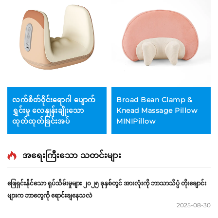
လက်စိတ်ဝိုင်းရောဂါ ပျောက်
Broad Bean Clamp &
ရွှင်းမှု လေနှုန်းချိုးသော
Knead Massage Pillow
ထုတ်ထုတ်ခြင်းအပ်
MINIPillow
အရေးကြီးသော သတင်းများ
ဖြေရှင်းနိုင်သော ရုပ်သိမ်းမှုများ ၂၀၂၅ ခုနှစ်တွင် အားလုံးကို ဘာသာသိပ္ပံ တိုးချောင်း
များက ဘာတွေကို ရောင်းချနေသလဲ
2025-08-30