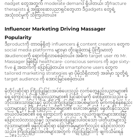
ဂadget တွေအတွက် moderate demand ရှိပါတယ်၊ ဘုံfracture
therapists နဲ့ အခြားဆေးပညာရှင်တွေဟာ ဒီgadgets တွေရဲ့
အသုံးဝင်မှုကို သိကြပါတယ်။
Influencer Marketing Driving Massager
Popularity
ဒီproductကို တာဝန်ရှိတဲ့ influencers နဲ့ content creators တွေက
social media platforms များမှာ တိုးချခဲ့တာနဲ့ ပိုကြီးမားတဲ့
အudienceကို ရောက်ရှိလာစေခဲ့တယ်။ အဓိက target user က Mr.
Massager ဖြစ်ပြီး healthcare- conscious seniors ကို age sixty-
five နဲ့ အထက်ကို ပြောပြခဲ့တယ်။ smartphone users တွေက
tailored marketing strategies မှာ ပိုမိုသိရှိလာတဲ့ အခါမှာ သူတို့ရဲ့
target audience ကို အောင်မြင်စေခဲ့တယ်။
မိုဘိုင်းဆိုင်ရာ ကြိုးပြုခြင်းအပ်စ်ပေးသည့် လက်တွေ့နည်းပညာများ၏
ရှေ့ကြောင်းနှင့် ထိုနည်းပညာများ၏ ပြင်ဆင်မှုကို ဖော်ပြထားသည်။ မို
ဘိုင်းအားသာခြင်းနှင့် မိုဘိုင်းကြိုးပြုခြင်းအပ်စ်များကို မိုက်ကရိုစနစ်နည်း
ပညာများနှင့် ကြိုးပြုခြင်းအပ်စ်များ၏ ပေါင်းစပ်မှုဖြင့် ဖန်တီးနိုင်သည်။
တယ်လီမီဒစင်၏ ရှေ့ကြောင်းကို ဝေးသော လွယ်ကူချက်များအားဖြင့်
ပြောင်းလဲလာသည်နှင့် သိုးမာဆေးပြုခြင်းပါဝင်သော ပါတီယာများသို့
လူသားများ၏ ဖုန်းပိုင်ဆိုင်ရာ ခြောက်ခံမှုများကိုလည်း ပြောင်းလဲလာ
သည်။ ကြိုးပြုခြင်းအပ်စ်များအတွက် ကျိုးပြုခြင်းကို ဖျက်သိမ်းရန်