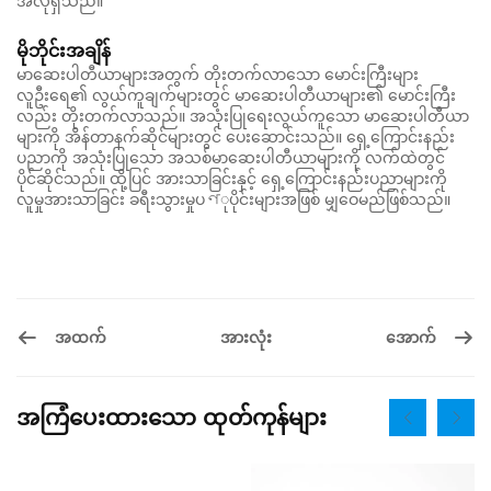
အလိုရှိသည်။
မိုဘိုင်းအချိန်
မာဆေးပါတီယာများအတွက် တိုးတက်လာသော မောင်းကြီးများ
လူဦးရေ၏ လွယ်ကူချက်များတွင် မာဆေးပါတီယာများ၏ မောင်းကြီး
လည်း တိုးတက်လာသည်။ အသုံးပြုရေးလွယ်ကူသော မာဆေးပါတီယာ
များကို အိန်တာနက်ဆိုင်များတွင် ပေးဆောင်းသည်။ ရှေ့ကြောင်းနည်း
ပညာကို အသုံးပြုသော အသစ်မာဆေးပါတီယာများကို လက်ထဲတွင်
ပိုင်ဆိုင်သည်။ ထို့ပြင် အားသာခြင်းနှင့် ရှေ့ကြောင်းနည်းပညာများကို
လူမှုအားသာခြင်း ခရီးသွားမှုပণုပိုင်းများအဖြစ် မျှဝေမည်ဖြစ်သည်။
အထက်
အောက်
အားလုံး
အကြံပေးထားသော ထုတ်ကုန်များ