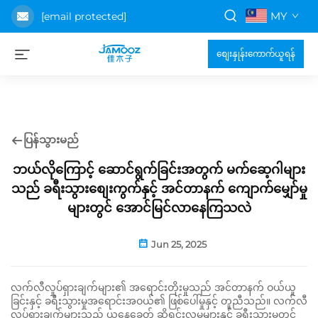
MY
[email protected]
စျေးနှုန်းကောက်ယူရန်
ပြန်သွားမည်
ဘယ်လိုကြောင့် ဆောင်ရွက်ခြင်းအတွက် မက်ဆေ့ဂါများ
သည် ခရီးသွားစျေးကွက်နှင့် အင်တာနက် ကျောက်မျှော်မှု
များတွင် အောင်မြင်လာနေကြသလဲ
Jun 25, 2025
လက်လီလှုပ်ရှားချက်များ၏ အရောင်းတိုးမှုသည် အင်တာနက် ဝယ်ယူ
ခြင်းနှင့် ခရီးသွားမှုအရောင်းအဝယ်၏ ဖြစ်ပေါ်မှုနှင့် တူညီသည်။ လက်လီ
လှုပ်ရှားချက်များသည် ယနေ့ခေတ် ဆိုရင်းလူမှုများနှင့် ခရီးသွားမှုတွင်