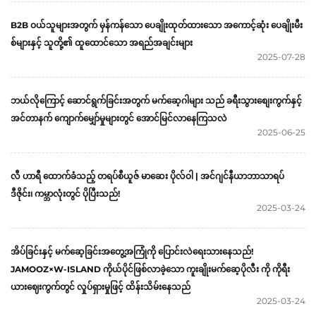
B2B ဝယ်သူများအတွက် မှန်ကန်သော ပေချိုးထုတ်ထားသော အကောင့်ဆုံး ပေချိုးမီး
စ်များနှင့် သူတို့၏ ထူထောင်သော အရည်အချင်းများ
2025-07-28
ဘယ်လိုကြောင့် ဆောင်ရွက်ခြင်းအတွက် မက်ဆေ့ဂါများ သည် ခရီးသွားစျေးကွက်နှင့်
အင်တာနက် ကျောက်မျှော်မှုများတွင် အောင်မြင်လာနေကြသလဲ
2025-06-25
လီ ဟာရီ ထောက်ခံသည့် တရပ်စီယူဇ် မာဆေး ပိုလ်ဝါ | အင်ဂျင်နီယာဘာသာရပ်
ဒီဇိုင်း၊ ကမ္ဘာလုံးတွင် ပိုပြီးသည်!
2025-03-24
အိပ်ခြင်းနှင့် မက်ဆေ့ခြင်းအတွေ့အကြုံကို ပြောင်းလဲရေးသားနေသည်!
JAMOOZ×W-ISLAND ကိုယ်ပိုင်ဖြစ်လာခဲ့သော ကူးချိုးမက်ဆေ့ပိုလီး ကို ကိုရီး
ယားဈေးကွက်တွင် လှုပ်ရှားမှုဖြင့် ထိန်းသိမ်းနေသည်
2025-03-24