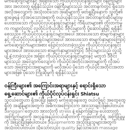
မက်ဆေ့ဂျင်များနှင့် အခြားသော ကိုယ်ပိုင်လုပ်ငန်းရှင်းများ ဝန်ကြီးများ
အား အလားတူ ရရှိနိုင်သည်။ ဝန်ကြီးများသည် အင်တာနက်တွင် ရှိသော
အလိုအလျောက် အသုံးဝင်သော အဆိုများကို ဖတ်ရှုပြီးနောက် သူတို့၏
ရှာဖွေရန် လိုအပ်သောအရာကို ဝယ်ယူနိုင်သည်။ အင်တာနက်ဆိုင်များမှ
ပေးထားသော ကိုယ်ပိုင်လုပ်ငန်းရှင်းများနှင့် ကိရိယာများ၏ တိုးတက်မှု
က ကမ္ဘာလုံးတွင် လူတိုင်းကိုယ်တိုင် ဒီဇိုင်းများကို ပို့ဆောင်မှုဖြင့် ရရှိနိုင်
စေသည်။ ကိုယ်ပိုင်လုပ်ငန်းရှင်းများအပေါ် အားပေးသော စာမျက်နှာများ
နှင့် ကိုယ်ပိုင်လုပ်ငန်းရှင်းများအပေါ် အားပေးသော စာမျက်နှာများကြောင့်
မက်ဆေ့ဂျင်ဂันများအစား ပြောင်းလဲလာခဲ့သည်။ ကိုယ်ပိုင်လုပ်ငန်းရှင်း
များအပေါ် အားပေးသော စာမျက်နှာများကြောင့် ဒီဇိုင်းများသည် လူသို့
ပျံ့နှံ့လာခဲ့သည်။ အခြား ကိုယ်ပိုင်လုပ်ငန်းရှင်းများနှင့် မတူဘဲ ဒီဇိုင်း
များသည် အလျောက်လျောက် ကိုယ်ပိုင်အတိုင်းအတာများကို လိုအပ်
သော အကြောင်းအရာများကို မလိုအပ်ပဲ ပိုသော ကိုယ်ပိုင်အတိုင်းအတာ
များအဖြစ် ပိုသော ကြိုဆိုမှုကို ရရှိနိုင်သည်။
ဝန်ကြီးများ၏ အကြောင်းအရာများနှင့် ရောင်းရှိသော
ရှေ့ဆောင်များ၏ ကိုယ်ပိုင်လုပ်ငန်းရှင်း Shiatsu
သူငယ်တွေဟာ ရှိအပ်ပြီး ဖြစ်တဲ့ မက်ဆေ့ခန်းတွေ ဝယ်လို့ရင် အထွေထွေ
ရှိတဲ့ အချိန်များအတွက် အဓိကအကြောင်းက အားသာချင်းဖြစ်ပါတယ်။
ဒီanggan်တွေဟာ အားလုံးကို stress နဲ့ မြောက်ခြင်းမှ ပေးထားတဲ့
အကြိုက်များကို အလွန်အနည်းငယ်ဆိုတာကို ကျွန်တော်တို့ရဲ့ အကြံပြုမှု
ကို အပြင်ပြီးဖြစ်ပါတယ်။ ဒီquipmentက အသုံးပြုသူများအတွက်
အသုံးဝင်ပါတယ်။ သို့သော်လည်း quality မြင်သာသော massage