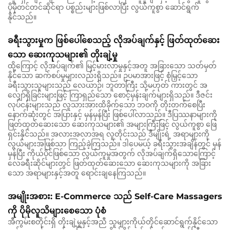
ပိုမိုတင်တင်ဆိုင်ရာ ပစ္စည်းများဖြစ်လာပြီး လွယ်ကူစွာ ဆောင်ရွက်
နိုင်သည်။
ခရီးသွားမှုက ဖြစ်ပေါ်စေသည့် လိုအပ်ချက်နှင့် ဖြတ်ထုတ်ဆေး
သော ဆေးကုသများ၏ တိုးချဲ့မှု
ထို့ကြောင့် လိုအပ်ချက်၏ မြင့်မားလာမှုနှင့်အတူ အခြားသော သတ်မှတ်
နိုင်သော ဆက်စပ်မှုများလည်းရှိသည်။ ဥပမာအားဖြင့် စုံမြှင့်သော
ခရီးသွားသူများသည် လေယာဉ်၊ ဘူတာကြီး သို့မဟုတ် ကားတွင် အ
လျှော်ရှိခြင်းများဖြင့် ကြာရှည်သော စောင့်မှန်းချက်များရှိသည်။ ဒီဇင်း
လုပ်ငန်းများသည် လူသားအားထိခိုက်သော ဘဝကို တိုးတက်စေပြီး
နောက်ဆုံးတွင် အပြားနှင့် မှန်မှန်ပြီး ဖြစ်ပေါ်လာသည်။ ဒီပြဿနာများကို
ဖြတ်ထုတ်ဆေးသော ဆေးကုသများ၏ အများကြီးဖြင့် လွယ်ကူစွာ ဖြေ
ရှင်းနိုင်သည်။ အလားအလာအရ လူတိုင်းသည် ဒီမျိုးရဲ့ အရာများကို
လွယ်များအဖြစ်သာ ကြည့်ခဲ့ကြသည်။ ဒါပေမယ့် ခရီးသွားအချိန်တွင် မှန်
မှန်ပြီး ကိုယ်ပိုင်ဖြစ်သော လွယ်ကူမှုအတွက် လိုအပ်ချက်ရှိသောကြောင့်
လေခရီးဆိုင်များတွင် ဖြတ်ထုတ်ဆေးသော ဆေးကုသများကို အခြား
သော အရာများနှင့်အတူ ရောင်းချနေကြသည်။
အမျိုးအစား: E-Commerce သည် Self-Care Massagers
ကို ပိုမိုလူသိများစေသော ပုံစံ
အီကွမ်းစတိုင်းရှိ တိုးချဲ့မှုနှင့်အညီ သူများကိုယ်တိုင်ဆောင်ရွက်နိုင်သော