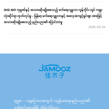
JMZ-801 ကုမ္ပဏ်နှင့် အသားဆိုးချိုးစေသည့် မက်ဆေ့ဂျူလာ ကွန်ဘိုင်း တွင် ကမ္ဘာ
လုံးဆိုင်ရာ ထုတ်လုပ်မှု – မြန်မာ့ မက်ဆေ့ဂျူလာနှင့် အလေ့အကျင့်ရှင်းစွာ အားဖြင့်
အသားဆိုးချိုးစေသည့် နည်းပညာ၏ ပြောင်းလဲမှု
2025-03-24
ဂျမူဇ — နေ့စဉ်ဘဝအတွက် ကျန်းမာရေးနည်းပညာ၏
သစ်ဆင်ရေးမှုဖြင့် ထိန်းသိမ်းသူ。