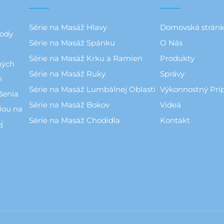
Série na Masáž Hlavy
Domovská strán
hody
Série na Masáž Spánku
O Nás
Série na Masáž Krku a Ramien
Produkty
ných
Série na Masáž Ruky
Správy
h
Série na Masáž Lumbálnej Oblasti
Výkonnostný Prí
šenia
Série na Masáž Bokov
Videá
iou na
Série na Masáž Chodidla
Kontakt
j