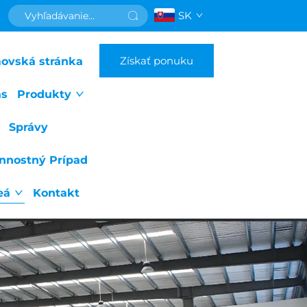
SK
Získať ponuku
ovská stránka
ás
Produkty
Správy
nnostný Prípad
eá
Kontakt