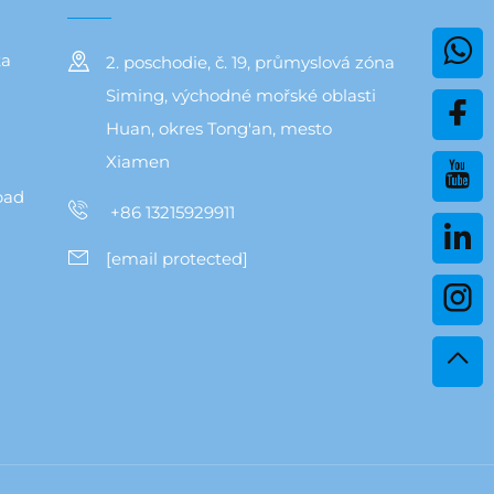
ka
2. poschodie, č. 19, průmyslová zóna
Siming, východné mořské oblasti
Huan, okres Tong'an, mesto
Xiamen
pad
+86 13215929911
[email protected]