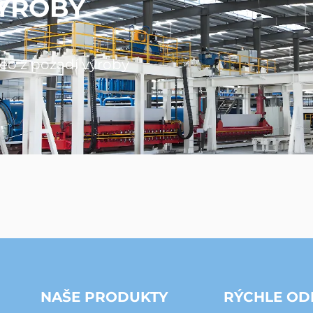
VÝROBY
eó z pozadí výroby
NAŠE PRODUKTY
RÝCHLE OD