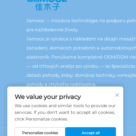
Jamooz — Inovácia technológie na podporu po
pre každodenné životy.
Jamooz je výrobca s nákladom na dizajn masaž
zariadení, domácich potrebnín a automobilovýc
elektroník. Ponúkame kompletné OEM/ODM rie
— od trhových analýz po výrobu — so špecializác
oblasti pohody, krásy, domácej techniky, vonkajše
pohody a chytrého rodičovstva.
We value your privacy
We use cookies and similar tools to provide our
services. If you don't want to accept all cookies,
click Personalize cookies.
Personalize cookies
Accept all