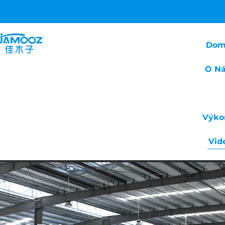
Dom
O N
Výko
Vid