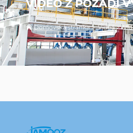
VIDEO Z POZADÍ 
Domovská stránka
>
Videá
>
Vid