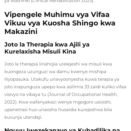
ya washiriki (Clinical Rehabilitation 2023).
Vipengele Muhimu vya Vifaa
Vikuu vya Kuosha Shingo kwa
Makazini
Joto la Therapia kwa Ajili ya
Kurelaxisha Misuli Kina
Joto la therapia linahojia urelejeshi wa misuli kwa
kuongeza uzunguzi wa damu kwenye mishipa
iliyopasuka. Utakufu unavyoonyesha kuwa terapia ya
joto inapunguza upepo kwa asilimia 33 zaidi kuliko vifaa
visivyo na vibaya tu (Journal of Occupational Health,
2022). Kwa wafanyakazi wenye mgogoro usioishi,
upenetrasi huo unaosha husaidia kurejeshwa bila
kuvunja utendaji.
Nguvu Iwezekanayo ya Kubadilika na