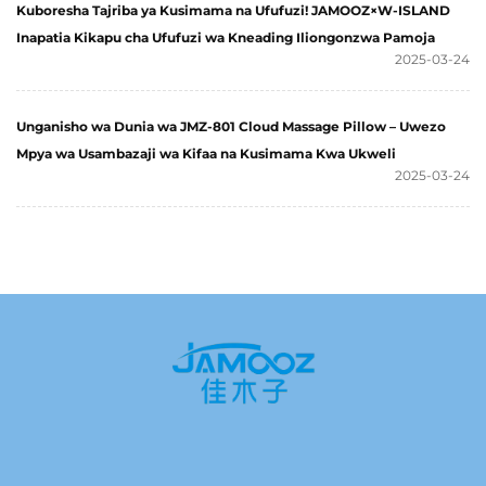
Kuboresha Tajriba ya Kusimama na Ufufuzi! JAMOOZ×W-ISLAND
Inapatia Kikapu cha Ufufuzi wa Kneading Iliongonzwa Pamoja
2025-03-24
Unganisho wa Dunia wa JMZ-801 Cloud Massage Pillow – Uwezo
Mpya wa Usambazaji wa Kifaa na Kusimama Kwa Ukweli
2025-03-24