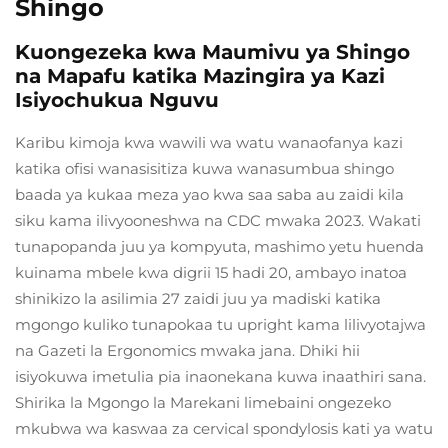
Shingo
Kuongezeka kwa Maumivu ya Shingo
na Mapafu katika Mazingira ya Kazi
Isiyochukua Nguvu
Karibu kimoja kwa wawili wa watu wanaofanya kazi
katika ofisi wanasisitiza kuwa wanasumbua shingo
baada ya kukaa meza yao kwa saa saba au zaidi kila
siku kama ilivyooneshwa na CDC mwaka 2023. Wakati
tunapopanda juu ya kompyuta, mashimo yetu huenda
kuinama mbele kwa digrii 15 hadi 20, ambayo inatoa
shinikizo la asilimia 27 zaidi juu ya madiski katika
mgongo kuliko tunapokaa tu upright kama lilivyotajwa
na Gazeti la Ergonomics mwaka jana. Dhiki hii
isiyokuwa imetulia pia inaonekana kuwa inaathiri sana.
Shirika la Mgongo la Marekani limebaini ongezeko
mkubwa wa kaswaa za cervical spondylosis kati ya watu