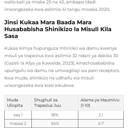
walio kati ya miaka 25 na 45, ambapo idadi
imeongezeka kwa asilimia 41 tangu mwaka 2020.
Jinsi Kukaa Mara Baada Mara
Husababisha Shinikizo la Misuli Kila
Sasa
Kukaa kimya hupunguza mtiririko wa damu kwenye
misuli ya trapezius kwa asilimia 32 ndani ya dakika 30
(Gazeti la Afya ya Kawaida, 2023), kinachosababisha
upungufu wa damu na umwagiliaji wa pain receptors.
Kwa muda, shinikizo na udhaifu wa misuli
unaongezeka kwa kiasi kikubwa:
Muda
Shughuli za
Alama ya Maumivu
Uliopita
Trapezius Juu
(1-10)
saa 1
18%
2.1
masaa 2
34%
4.7