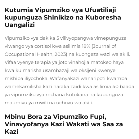
Kutumia Vipumziko vya Ufuatiliaji
kupunguza Shinikizo na Kuboresha
Uangalizi
Vipumziko vya dakika 5 vilivyopangwa vimepunguza
viwango vya cortisol kwa asilimia 18% (Journal of
Occupational Health, 2023) na kuongeza wazi wa akili.
Vifaa vyenye terapia ya joto vinahojia matokeo haya
kwa kuimarisha usambazaji wa oksijeni kwenye
mishipa iliyochoka. Wafanyakazi wanaripoti kwamba
wamekamilisha kazi haraka zaidi kwa asilimia 40 baada
ya vipumziko vya mchana kutokana na kupunguza
maumivu ya mwili na uchovu wa akili.
Mbinu Bora za Vipumziko Fupi,
Vinavyofanya Kazi Wakati wa Saa za
Kazi