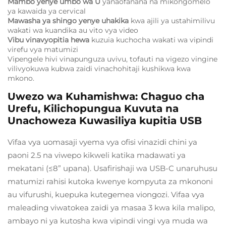
Mambo yenye umbo wa U
yanaofanana na mikongomelo
ya kawaida ya cervical
Mawasha ya shingo yenye uhakika
kwa ajili ya ustahimilivu
wakati wa kuandika au vito vya video
Vibu vinavyopitia hewa
kuzuia kuchocha wakati wa vipindi
virefu vya matumizi
Vipengele hivi vinapunguza uvivu, tofauti na vigezo vingine
vilivyokuwa kubwa zaidi vinachohitaji kushikwa kwa
mkono.
Uwezo wa Kuhamishwa: Chaguo cha
Urefu, Kilichopungua Kuvuta na
Unachoweza Kuwasiliya kupitia USB
Vifaa vya uomasaji vyema vya ofisi vinazidi chini ya
paoni 2.5 na viwepo kikweli katika madawati ya
mekatani (≤8” upana). Usafirishaji wa USB-C unaruhusu
matumizi rahisi kutoka kwenye kompyuta za mkononi
au vifurushi, kuepuka kutegemea viongozi. Vifaa vya
maleading viwatokea zaidi ya masaa 3 kwa kila malipo,
ambayo ni ya kutosha kwa vipindi vingi vya muda wa