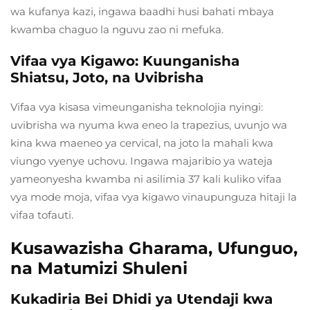
wa kufanya kazi, ingawa baadhi husi bahati mbaya
kwamba chaguo la nguvu zao ni mefuka.
Vifaa vya Kigawo: Kuunganisha
Shiatsu, Joto, na Uvibrisha
Vifaa vya kisasa vimeunganisha teknolojia nyingi:
uvibrisha wa nyuma kwa eneo la trapezius, uvunjo wa
kina kwa maeneo ya cervical, na joto la mahali kwa
viungo vyenye uchovu. Ingawa majaribio ya wateja
yameonyesha kwamba ni asilimia 37 kali kuliko vifaa
vya mode moja, vifaa vya kigawo vinaupunguza hitaji la
vifaa tofauti.
Kusawazisha Gharama, Ufunguo,
na Matumizi Shuleni
Kukadiria Bei Dhidi ya Utendaji kwa