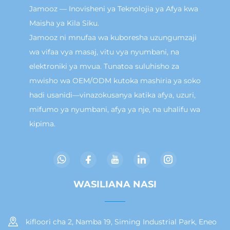
Jamooz — Inovisheni ya Teknolojia ya Afya kwa
Maisha ya Kila Siku.
Jamooz ni mnufaa wa kuboresha uzungumzaji
wa vifaa vya masaj, vitu vya nyumbani, na
elektroniki ya mvua. Tunatoa suluhisho za
mwisho wa OEM/ODM kutoka mashiria ya soko
hadi usanidi—vinazokusanya katika afya, uzuri,
mifumo ya nyumbani, afya ya nje, na uhalifu wa
kipima.
WASILIANA NASI
kifloori cha 2, Namba 19, Siming Industrial Park, Eneo