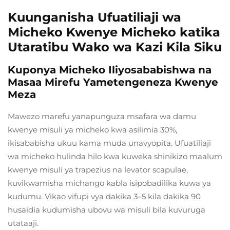
Kuunganisha Ufuatiliaji wa
Micheko Kwenye Micheko katika
Utaratibu Wako wa Kazi Kila Siku
Kuponya Micheko Iliyosababishwa na
Masaa Mirefu Yametengeneza Kwenye
Meza
Mawezo marefu yanapunguza msafara wa damu
kwenye misuli ya micheko kwa asilimia 30%,
ikisababisha ukuu kama muda unavyopita. Ufuatiliaji
wa micheko hulinda hilo kwa kuweka shinikizo maalum
kwenye misuli ya trapezius na levator scapulae,
kuvikwamisha michango kabla isipobadilika kuwa ya
kudumu. Vikao vifupi vya dakika 3–5 kila dakika 90
husaidia kudumisha ubovu wa misuli bila kuvuruga
utataaji.