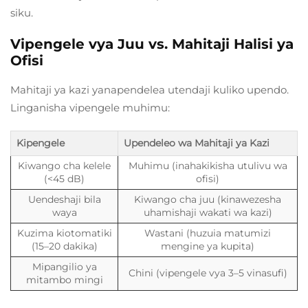
siku.
Vipengele vya Juu vs. Mahitaji Halisi ya
Ofisi
Mahitaji ya kazi yanapendelea utendaji kuliko upendo.
Linganisha vipengele muhimu:
Kipengele
Upendeleo wa Mahitaji ya Kazi
Kiwango cha kelele
Muhimu (inahakikisha utulivu wa
(<45 dB)
ofisi)
Uendeshaji bila
Kiwango cha juu (kinawezesha
waya
uhamishaji wakati wa kazi)
Kuzima kiotomatiki
Wastani (huzuia matumizi
(15–20 dakika)
mengine ya kupita)
Mipangilio ya
Chini (vipengele vya 3–5 vinasufi)
mitambo mingi