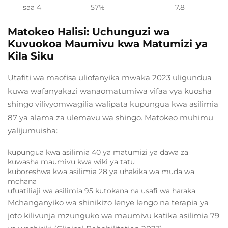
saa 4
57%
7.8
Matokeo Halisi: Uchunguzi wa
Kuvuokoa Maumivu kwa Matumizi ya
Kila Siku
Utafiti wa maofisa uliofanyika mwaka 2023 uligundua
kuwa wafanyakazi wanaomatumiwa vifaa vya kuosha
shingo vilivyomwagilia walipata kupungua kwa asilimia
87 ya alama za ulemavu wa shingo. Matokeo muhimu
yalijumuisha:
kupungua kwa asilimia 40 ya matumizi ya dawa za
kuwasha maumivu kwa wiki ya tatu
kuboreshwa kwa asilimia 28 ya uhakika wa muda wa
mchana
ufuatiliaji wa asilimia 95 kutokana na usafi wa haraka
Mchanganyiko wa shinikizo lenye lengo na terapia ya
joto kilivunja mzunguko wa maumivu katika asilimia 79