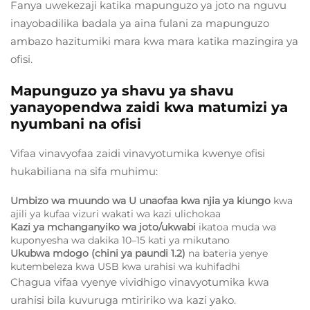
Fanya uwekezaji katika mapunguzo ya joto na nguvu
inayobadilika badala ya aina fulani za mapunguzo
ambazo hazitumiki mara kwa mara katika mazingira ya
ofisi.
Mapunguzo ya shavu ya shavu
yanayopendwa zaidi kwa matumizi ya
nyumbani na ofisi
Vifaa vinavyofaa zaidi vinavyotumika kwenye ofisi
hukabiliana na sifa muhimu:
Umbizo wa muundo wa U unaofaa kwa njia ya kiungo
kwa
ajili ya kufaa vizuri wakati wa kazi ulichokaa
Kazi ya mchanganyiko wa joto/ukwabi
ikatoa muda wa
kuponyesha wa dakika 10–15 kati ya mikutano
Ukubwa mdogo (chini ya paundi 1.2)
na bateria yenye
kutembeleza kwa USB kwa urahisi wa kuhifadhi
Chagua vifaa vyenye vividhigo vinavyotumika kwa
urahisi bila kuvuruga mtiririko wa kazi yako.