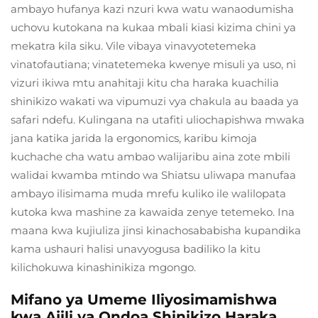
ambayo hufanya kazi nzuri kwa watu wanaodumisha
uchovu kutokana na kukaa mbali kiasi kizima chini ya
mekatra kila siku. Vile vibaya vinavyotetemeka
vinatofautiana; vinatetemeka kwenye misuli ya uso, ni
vizuri ikiwa mtu anahitaji kitu cha haraka kuachilia
shinikizo wakati wa vipumuzi vya chakula au baada ya
safari ndefu. Kulingana na utafiti uliochapishwa mwaka
jana katika jarida la ergonomics, karibu kimoja
kuchache cha watu ambao walijaribu aina zote mbili
walidai kwamba mtindo wa Shiatsu uliwapa manufaa
ambayo ilisimama muda mrefu kuliko ile walilopata
kutoka kwa mashine za kawaida zenye tetemeko. Ina
maana kwa kujiuliza jinsi kinachosababisha kupandika
kama ushauri halisi unavyogusa badiliko la kitu
kilichokuwa kinashinikiza mgongo.
Mifano ya Umeme Iliyosimamishwa
kwa Ajili ya Ondoa Shinikizo Haraka