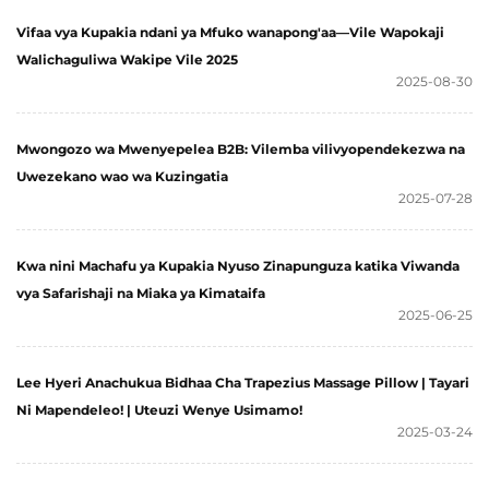
Vifaa vya Kupakia ndani ya Mfuko wanapong'aa—Vile Wapokaji
Walichaguliwa Wakipe Vile 2025
2025-08-30
Mwongozo wa Mwenyepelea B2B: Vilemba vilivyopendekezwa na
Uwezekano wao wa Kuzingatia
2025-07-28
Kwa nini Machafu ya Kupakia Nyuso Zinapunguza katika Viwanda
vya Safarishaji na Miaka ya Kimataifa
2025-06-25
Lee Hyeri Anachukua Bidhaa Cha Trapezius Massage Pillow | Tayari
Ni Mapendeleo! | Uteuzi Wenye Usimamo!
2025-03-24