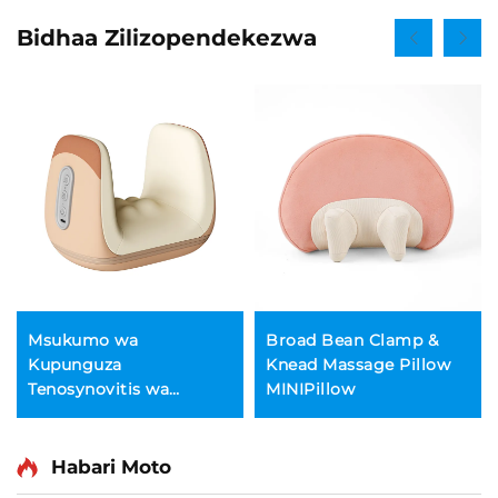
Bidhaa Zilizopendekezwa
Msukumo wa
Broad Bean Clamp &
Kupunguza
Knead Massage Pillow
Tenosynovitis wa
MINIPillow
Mikono
Habari Moto