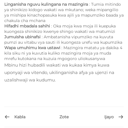
Linganisha nguvu kulingana na mazingira
: Tumia mitindo
ya shinikizo kidogo wakati wa mkutano; weka mipangilio
ya mishipa kinachopasuka kwa ajili ya mapumziko baada ya
chakula cha mchana
Hifadhi mbadala sahihi
: Oka moja kwa moja ili kuepuka
kuongeza shinikizo kwenye shingo wakati wa matumizi
Jumuisha ubinafsi
: Ambatanisha vipumziko na kuvuta
pumzi au vitabu vya sauti ili kuongeza urefu wa kupumzika
Wapa umuhimu kwa ustawi
: Mazingira matatu ya dakika 4
kila siku ni ya kuvutia kuliko mazingira moja ya muda
mrefu kutokana na kuzuia mgogoro uliokusanywa
Mbinu hizi hubadili wakati wa kukaa kimya kuwa
uponyaji wa vitendo, ukilinganisha afya ya ujenzi na
uzalishwaji wa kudumu.
Kabla
Ijayo
Zote