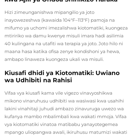
Hizi zimeunganishwa mipangilio ya joto
inayowezeshwa (kawaida 104°F–113°F) pamoja na
mifumo ya uchomi imezalishwa kiotomatiki, kuongeza
mtiririko wa damu kwenye misuli imara hadi asilimia
40 kulingana na utafiti wa terapia ya joto. Joto hilo ni
maana hasa katika ofisa zenye kondishoni ya hewa,
ambapo linaweza kuongeza ukali wa misuli.
Kiusafi dhidi ya Kiotomatiki: Uwiano
wa Udhibiti na Rahisi
Vifaa vya kiusafi kama vile vigezo vinavyoshikwa
mikono vinaruhusu udhibiti wa wasiwasi kwa usahihi
lakini vinahitaji juhudi ambazo zinavuruga uwezo wa
kufanya mambo mbalimbali kwa wakati mmoja. Vifaa
vya kiotomatiki vinatoa matibabu yanayotegemea
mpango uliopangwa awali, ikiruhusu matumizi wakati