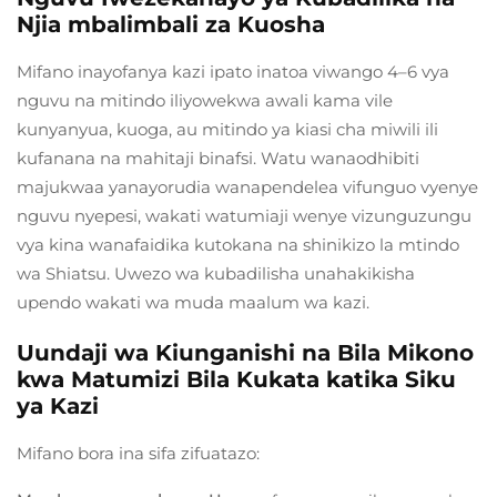
Njia mbalimbali za Kuosha
Mifano inayofanya kazi ipato inatoa viwango 4–6 vya
nguvu na mitindo iliyowekwa awali kama vile
kunyanyua, kuoga, au mitindo ya kiasi cha miwili ili
kufanana na mahitaji binafsi. Watu wanaodhibiti
majukwaa yanayorudia wanapendelea vifunguo vyenye
nguvu nyepesi, wakati watumiaji wenye vizunguzungu
vya kina wanafaidika kutokana na shinikizo la mtindo
wa Shiatsu. Uwezo wa kubadilisha unahakikisha
upendo wakati wa muda maalum wa kazi.
Uundaji wa Kiunganishi na Bila Mikono
kwa Matumizi Bila Kukata katika Siku
ya Kazi
Mifano bora ina sifa zifuatazo: