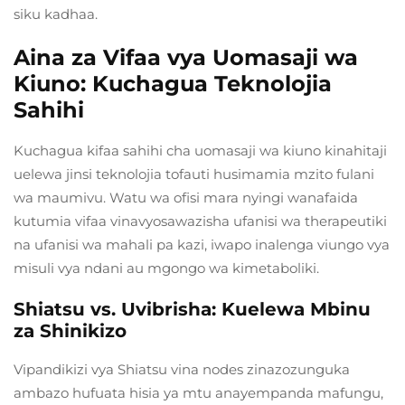
siku kadhaa.
Aina za Vifaa vya Uomasaji wa
Kiuno: Kuchagua Teknolojia
Sahihi
Kuchagua kifaa sahihi cha uomasaji wa kiuno kinahitaji
uelewa jinsi teknolojia tofauti husimamia mzito fulani
wa maumivu. Watu wa ofisi mara nyingi wanafaida
kutumia vifaa vinavyosawazisha ufanisi wa therapeutiki
na ufanisi wa mahali pa kazi, iwapo inalenga viungo vya
misuli vya ndani au mgongo wa kimetaboliki.
Shiatsu vs. Uvibrisha: Kuelewa Mbinu
za Shinikizo
Vipandikizi vya Shiatsu vina nodes zinazozunguka
ambazo hufuata hisia ya mtu anayempanda mafungu,