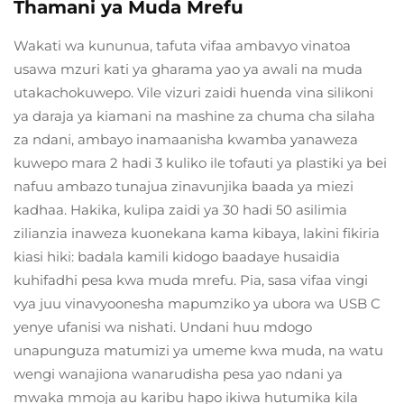
Thamani ya Muda Mrefu
Wakati wa kununua, tafuta vifaa ambavyo vinatoa
usawa mzuri kati ya gharama yao ya awali na muda
utakachokuwepo. Vile vizuri zaidi huenda vina silikoni
ya daraja ya kiamani na mashine za chuma cha silaha
za ndani, ambayo inamaanisha kwamba yanaweza
kuwepo mara 2 hadi 3 kuliko ile tofauti ya plastiki ya bei
nafuu ambazo tunajua zinavunjika baada ya miezi
kadhaa. Hakika, kulipa zaidi ya 30 hadi 50 asilimia
zilianzia inaweza kuonekana kama kibaya, lakini fikiria
kiasi hiki: badala kamili kidogo baadaye husaidia
kuhifadhi pesa kwa muda mrefu. Pia, sasa vifaa vingi
vya juu vinavyoonesha mapumziko ya ubora wa USB C
yenye ufanisi wa nishati. Undani huu mdogo
unapunguza matumizi ya umeme kwa muda, na watu
wengi wanajiona wanarudisha pesa yao ndani ya
mwaka mmoja au karibu hapo ikiwa hutumika kila