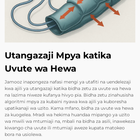
Utangazaji Mpya katika
Uvute wa Hewa
Jamooz inapongeza nafasi mengi ya utafiti na uendelezaji
kwa ajili ya utangazaji katika bidha zetu za uvute wa hewa
na lazima niweze kufanya hivyo pia. Bidha zetu zinahusisha
algoritmi mpya za kubaini nyawa kwa ajili ya kuboresha
upatikanaji wa uzito. Kama mfano, bidha za uvute wa hewa
za kuogelea. Mradi wa hekima huandaa mipango ya uzito
wa mwili wa mtumiaji na, mbali na bidha za asili, inawekeza
kiwango cha uvute ili mtumiaji aweze kupata matokeo
bora na usiolewa.