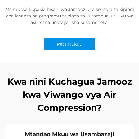
Msimu wa kupakia hisani wa Jamooz una sensora za kipindi
cha kwanza na programu za ziada za kutambua, utulivu wa
asili sana unatayarisha kusameheka.
Pata Nukuu
Kwa nini Kuchagua Jamooz
kwa Viwango vya Air
Compression?
Mtandao Mkuu wa Usambazaji