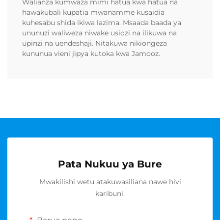
Walianza kumwaza mimi hatua kwa hatua na
hawakubali kupatia mwanamme kusaidia
kuhesabu shida ikiwa lazima. Msaada baada ya
ununuzi waliweza niwake usiozi na ilikuwa na
upinzi na uendeshaji. Nitakuwa nikiongeza
kununua vieni jipya kutoka kwa Jamooz.
Pata Nukuu ya Bure
Mwakilishi wetu atakuwasiliana nawe hivi
karibuni.