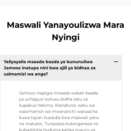
Maswali Yanayoulizwa Mara
Nyingi
Yaliyoyalia msaada baada ya kununuliwa
Jamooz inatupa nini kwa ajili ya bidhaa za
usimamizi wa anga?
Jamooz inapigia msaada wakati baada
ya uchaguzi kuhusu bidha zetu za
kupakua hekima. Wanafunzi wetu wa
wasimamizi wa mwananchi wanaacha
kuwa tayari kusaidia kwa maswali yenu
na matukio. Tunaweza kutengeneza na
kubadilisha huduma katika mauzo ya