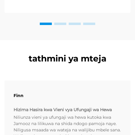
hufanya kujitahidi kupata njia za kuhakikisha afya yao
ya mwili na akili...
tathmini ya mteja
Finn
Hizima Hasira kwa Vieni vya Ufungaji wa Hewa
Niliunza vieni ya ufungaji wa hewa kutoka kwa
Jamooz na lilikuwa na shida ndogo pamoja naye.
Niligusa msaada wa wateja na walijibu mbele sana.