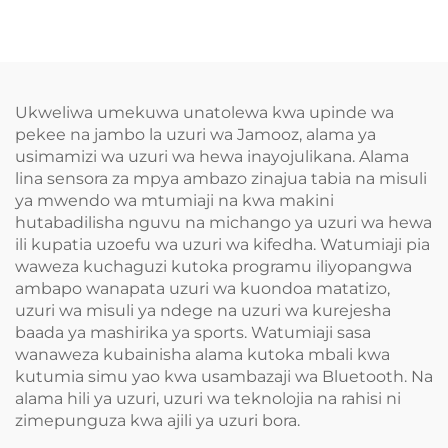
Ukweliwa umekuwa unatolewa kwa upinde wa
pekee na jambo la uzuri wa Jamooz, alama ya
usimamizi wa uzuri wa hewa inayojulikana. Alama
lina sensora za mpya ambazo zinajua tabia na misuli
ya mwendo wa mtumiaji na kwa makini
hutabadilisha nguvu na michango ya uzuri wa hewa
ili kupatia uzoefu wa uzuri wa kifedha. Watumiaji pia
waweza kuchaguzi kutoka programu iliyopangwa
ambapo wanapata uzuri wa kuondoa matatizo,
uzuri wa misuli ya ndege na uzuri wa kurejesha
baada ya mashirika ya sports. Watumiaji sasa
wanaweza kubainisha alama kutoka mbali kwa
kutumia simu yao kwa usambazaji wa Bluetooth. Na
alama hili ya uzuri, uzuri wa teknolojia na rahisi ni
zimepunguza kwa ajili ya uzuri bora.