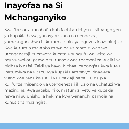
Inayofaa na Si
Mchanganyiko
Kwa Jamooz, tunahofia kuhifadhi ardhi yetu. Mipango yetu
ya kupakia hewa, yanavyotokana na uendeshaji,
yameunganishwa ili kutumia chini ya nguvu zinazohitajika.
Kwa kutumia maktaba mpya na usimamizi wao wa
utengenezaji, tunaweza kupata upungufu wa uzito wa
nguvu wakati pamoja tu tunaelewaa thamani za kualiti ya
bidhaa binafsi. Zaidi ya hayo, bidhaa inapong'aa kwa kuwa
inatumiwa na vitabu vya kupakia ambavyo vinaweza
viandikwa tena kwa ajili ya upakiaji hapa juu na pia
kujifunza mipango ya utengenezaji ili usio na uchafuzi wa
mazingira. Kwa sababu hilo, matumizi yetu ya kupakia
hewa ni suluhisho la hekima kwa wananchi pamoja na
kuhusisha mazingira.