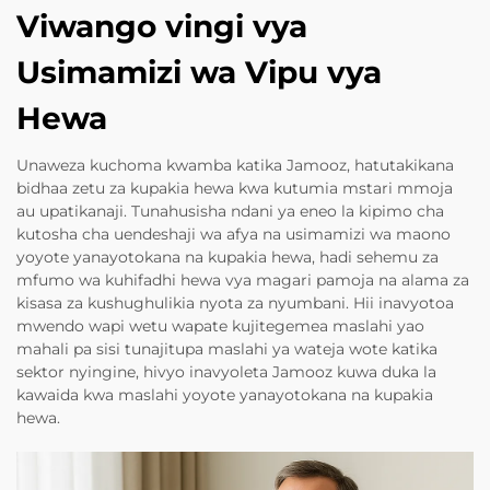
Viwango vingi vya
Usimamizi wa Vipu vya
Hewa
Unaweza kuchoma kwamba katika Jamooz, hatutakikana
bidhaa zetu za kupakia hewa kwa kutumia mstari mmoja
au upatikanaji. Tunahusisha ndani ya eneo la kipimo cha
kutosha cha uendeshaji wa afya na usimamizi wa maono
yoyote yanayotokana na kupakia hewa, hadi sehemu za
mfumo wa kuhifadhi hewa vya magari pamoja na alama za
kisasa za kushughulikia nyota za nyumbani. Hii inavyotoa
mwendo wapi wetu wapate kujitegemea maslahi yao
mahali pa sisi tunajitupa maslahi ya wateja wote katika
sektor nyingine, hivyo inavyoleta Jamooz kuwa duka la
kawaida kwa maslahi yoyote yanayotokana na kupakia
hewa.