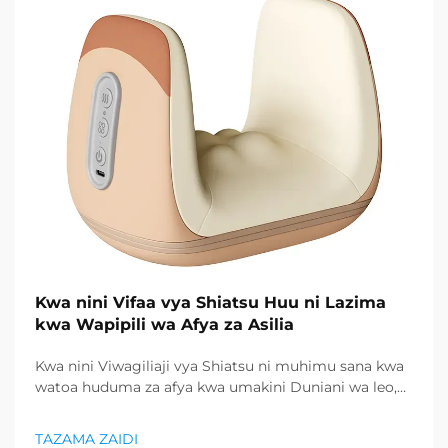
Kwa nini Vifaa vya Shiatsu Huu ni Lazima
kwa Wapipili wa Afya za Asilia
Kwa nini Viwagiliaji vya Shiatsu ni muhimu sana kwa
watoa huduma za afya kwa umakini Duniani wa leo,
ambapo shida na maisha ya kushutumia sehemu ya
muda imekuwa ni utawala wa kawaida, watumiaji
TAZAMA ZAIDI