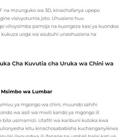
13°F na mzunguko wa 3D, kinachofanya upepo
gine visivyotumia joto. Uhusiano huu
go vilivyoimba pamoja na kuongeza kasi ya kuondoa
a kukuza uoga wa asubuhi unaohusiana na
uka Cha Kuvutia cha Uruka wa Chini wa
a Msimbo wa Lumbar
umivu ya mgongo wa chini, muundo sahihi
ondo wa asili wa mwili kando ya mgongo ili
bila usimamizi. Utafiti wa karibuni kutoka kwa
ulionyesha kitu kinachosababisha kuchanganyikiwa
ulisi iliyoundwa ili ifanane na umbali halisi kati ya