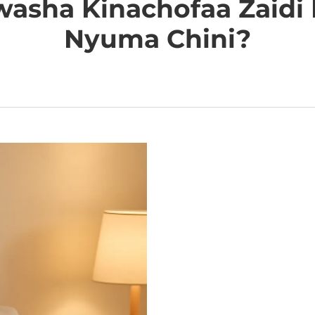
Uwasha Kinachofaa Zaid
Nyuma Chini?