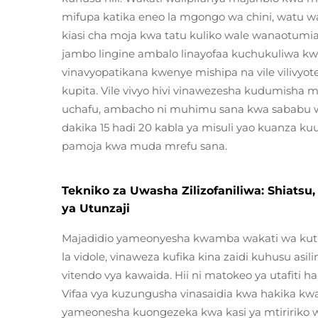
mifupa katika eneo la mgongo wa chini, watu 
kiasi cha moja kwa tatu kuliko wale wanaotumi
jambo lingine ambalo linayofaa kuchukuliwa kwa u
vinavyopatikana kwenye mishipa na vile viliv
kupita. Vile vivyo hivi vinawezesha kudumisha
uchafu, ambacho ni muhimu sana kwa sababu
dakika 15 hadi 20 kabla ya misuli yao kuanza 
pamoja kwa muda mrefu sana.
Tekniko za Uwasha Zilizofaniliwa: Shiatsu
ya Utunzaji
Majadidio yameonyesha kwamba wakati wa kutum
la vidole, vinaweza kufika kina zaidi kuhusu asi
vitendo vya kawaida. Hii ni matokeo ya utafiti h
Vifaa vya kuzungusha vinasaidia kwa hakika kwa 
yameonesha kuongezeka kwa kasi ya mtiririko w