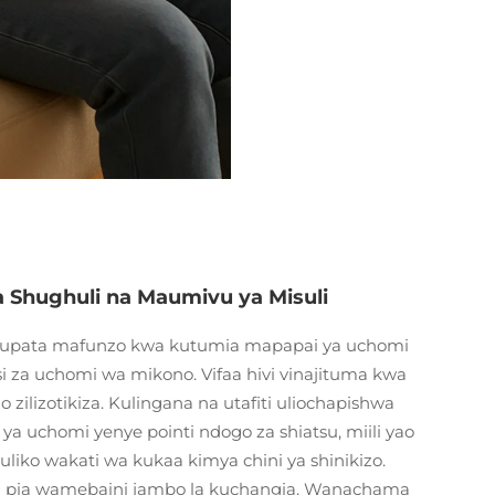
a Shughuli na Maumivu ya Misuli
upata mafunzo kwa kutumia mapapai ya uchomi
si za uchomi wa mikono. Vifaa hivi vinajituma kwa
o zilizotikiza. Kulingana na utafiti uliochapishwa
 uchomi yenye pointi ndogo za shiatsu, miili yao
kuliko wakati wa kukaa kimya chini ya shinikizo.
 pia wamebaini jambo la kuchangia. Wanachama