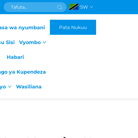
SW
Pata Nukuu
asa wa nyumbani
u Sisi
Vyombo
Habari
ngo ya Kupendeza
iyo
Wasiliana