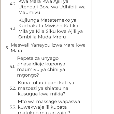
Kwa Mara Kwa Ajili ya
Utendaji Bora wa Udhibiti wa
Maumivu
Kujiunga Matetemeko ya
Kuchakata Mwisho Katika
Mila ya Kila Siku kwa Ajili ya
Ombi la Muda Mrefu
Maswali Yanayoulizwa Mara kwa
Mara
Pepeta za unyago
zinasaidiaje kuponya
maumivu ya chini ya
mgongo?
Kuna tofauti gani kati ya
mazoezi ya shiatsu na
kusugua kwa mikia?
Mto wa massage wapaswa
kuwekwaje ili kupata
matokeo mazuri zaidi?