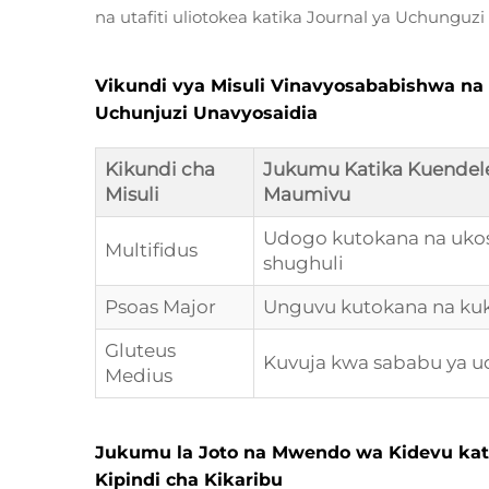
na utafiti uliotokea katika Journal ya Uchungu
Vikundi vya Misuli Vinavyosababishwa na
Uchunjuzi Unavyosaidia
Kikundi cha
Jukumu Katika Kuendel
Misuli
Maumivu
Udogo kutokana na uko
Multifidus
shughuli
Psoas Major
Unguvu kutokana na kuk
Gluteus
Kuvuja kwa sababu ya u
Medius
Jukumu la Joto na Mwendo wa Kidevu kati
Kipindi cha Kikaribu