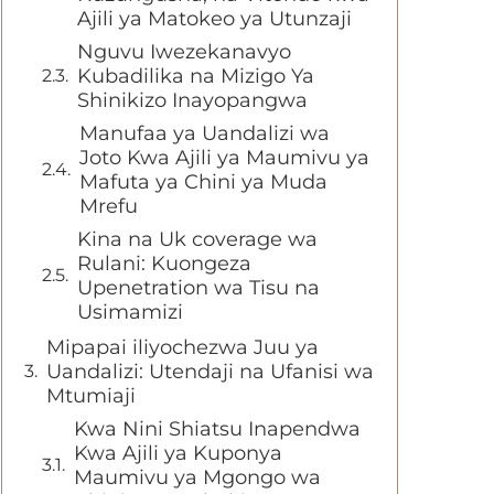
Ajili ya Matokeo ya Utunzaji
Nguvu Iwezekanavyo
Kubadilika na Mizigo Ya
Shinikizo Inayopangwa
Manufaa ya Uandalizi wa
Joto Kwa Ajili ya Maumivu ya
Mafuta ya Chini ya Muda
Mrefu
Kina na Uk coverage wa
Rulani: Kuongeza
Upenetration wa Tisu na
Usimamizi
Mipapai iliyochezwa Juu ya
Uandalizi: Utendaji na Ufanisi wa
Mtumiaji
Kwa Nini Shiatsu Inapendwa
Kwa Ajili ya Kuponya
Maumivu ya Mgongo wa