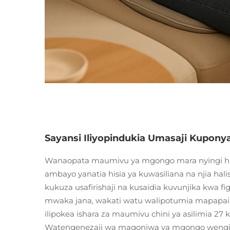
Sayansi Iliyopindukia Umasaji Kupony
Wanaopata maumivu ya mgongo mara nyingi h
ambayo yanatia hisia ya kuwasiliana na njia hali
kukuza usafirishaji na kusaidia kuvunjika kwa fig
mwaka jana, wakati watu walipotumia mapapai ya
ilipokea ishara za maumivu chini ya asilimia 27 
Watengenezaji wa magonjwa ya mgongo wengi