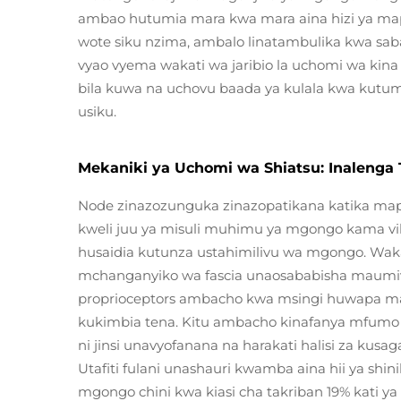
ambao hutumia mara kwa mara aina hizi ya m
wote siku nzima, ambalo linatambulika kwa sa
vyao vyema wakati wa jaribio la uchomi wa kin
bila kuwa na uchovu baada ya kulala kwa kutu
usiku.
Mekaniki ya Uchomi wa Shiatsu: Inaleng
Node zinazozunguka zinazopatikana katika map
kweli juu ya misuli muhimu ya mgongo kama vi
husaidia kutunza ustahimilivu wa mgongo. Wakat
mchanganyiko wa fascia unaosababisha maumiv
proprioceptors ambacho kwa msingi huwapa ma
kukimbia tena. Kitu ambacho kinafanya mfumo w
ni jinsi unavyofanana na harakati halisi za kus
Utafiti fulani unashauri kwamba aina hii ya sh
mgongo chini kwa kiasi cha takriban 19% kati