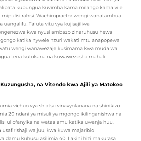
walipata kupungua kuvimba kama milango kama vile
a mipulisi rahisi. Wachiropractor wengi wanatambua
angalifu. Tafuta vitu vya kujisajiliwa
yotengenezwa kwa nyusi ambazo zinaruhusu hewa
 mgongo katika nywele nzuri wakati mtu anapopewa
 watu wengi wanawezaje kusimama kwa muda wa
kuugua tena kutokana na kuwawezesha mahali
, Kuzungusha, na Vitendo kwa Ajili ya Matokeo
ia vichuo vya shiatsu vinavyofanana na shinikizo
limia 20 ndani ya misuli ya mgongo ikilinganishwa na
alisi uliofanyika na wataalamu katika uwanja huu.
usafirishaji wa juu, kwa kuwa majaribio
a damu kuhusu asilimia 40. Lakini hizi makurasa