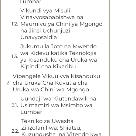
Lumbar
Vikundi vya Misuli
Vinavyosababishwa na
Maumivu ya Chini ya Mgongo
na Jinsi Uchunjuzi
Unavyosaidia
Jukumu la Joto na Mwendo
wa Kidevu katika Teknolojia
ya Kisanduku cha Uruka wa
Kipindi cha Kikaribu
Vipengele Vikuu vya Kisanduku
cha Uruka Cha Kuvutia cha
Uruka wa Chini wa Mgongo
Uundaji wa Kiutendawili na
Usimamizi wa Msimbo wa
Lumbar
Tekniko za Uwasha
Zilizofaniliwa: Shiatsu,
Kuzungusha, na Vitendo kwa