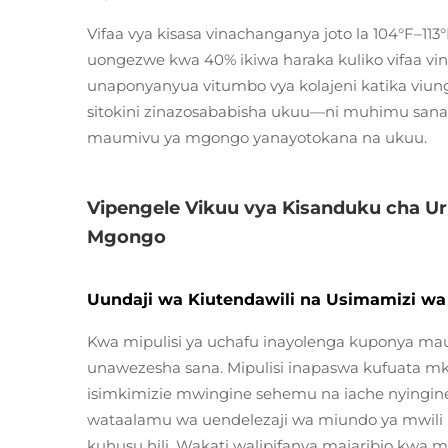
Vifaa vya kisasa vinachanganya joto la 104°F–1
uongezwe kwa 40% ikiwa haraka kuliko vifaa vin
unaponyanyua vitumbo vya kolajeni katika viun
sitokini zinazosababisha ukuu—ni muhimu san
maumivu ya mgongo yanayotokana na ukuu.
Vipengele Vikuu vya Kisanduku cha Ur
Mgongo
Uundaji wa Kiutendawili na Usimamizi w
Kwa mipulisi ya uchafu inayolenga kuponya ma
unawezesha sana. Mipulisi inapaswa kufuata mk
isimkimizie mwingine sehemu na iache nyingine 
wataalamu wa uendelezaji wa miundo ya mwili 
kuhusu hili. Wakati walipifanya majaribio kwa mip