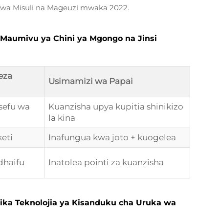
zi wa Misuli na Mageuzi mwaka 2022.
 Maumivu ya Chini ya Mgongo na Jinsi
eza
Usimamizi wa Papai
sefu wa
Kuanzisha upya kupitia shinikizo
la kina
eti
Inafungua kwa joto + kuogelea
dhaifu
Inatolea pointi za kuanzisha
ka Teknolojia ya Kisanduku cha Uruka wa