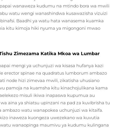
apapai wanaweza kudumu na mtindo bora wa mwili
babu watu wengi wanashindwa kusawazisha vizuizi
a binafsi. Baadhi ya watu hata wanasema kuamka
mia kitu kimoja hiki nyuma ya migongoni mwao
a Tishu Zimezama Katika Mkoa wa Lumbar
apai mengi ya uchunjuzi wa kisasa hufanya kazi
le erector spinae na quadratus lumborum ambazo
i node hizi zimevaa mwili, zikatisha uhusiano
u pamoja na kuamsha kitu kinachojulikana kama
elekezo misuli ikiwa inapaswa kupumua au
a aina ya shiatsu upinzani na pad za kuvibrisha tu
aga ambazo watu wanapokea uchunjuzi wa kitaifa.
inikizo inaweza kuongeza uwezekano wa kuvutia
 ya watu wanaopinga maumivu ya kudumu kulingana