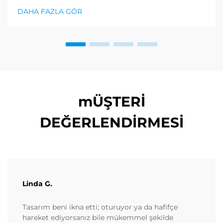
olduğundan, bu talep hatta daha da arttı. Bu kapsamlı
DAHA FAZLA GÖR
alım rehberi...
mÜŞTERİ
DEĞERLENDİRMESİ
Linda G.
Tasarım beni ikna etti; oturuyor ya da hafifçe
hareket ediyorsanız bile mükemmel şekilde