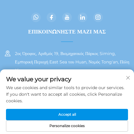
ΕΠΙΚΟΙΝΩΝΗΣΤΕ ΜΑΖΙ ΜΑΣ
2ος Όροφος, Αριθμός 19, Βιομηχανικός Πάρκος Siming,
Εμπορική Περιοχή East Sea του Huan, Νομός Tong'an, Πόλη
Xiamen
We value your privacy
+86 13215929911
We use cookies and similar tools to provide our services.
If you don't want to accept all cookies, click Personalize
[email protected]
cookies.
Accept all
Δικαιώματα Πνευματικής Ιδιοκτησίας © 2025 από τη Jamooz (Xiamen)
Technology Co., Ltd.
Πολιτική Απορρήτου
Personalize cookies
ΗΛ.