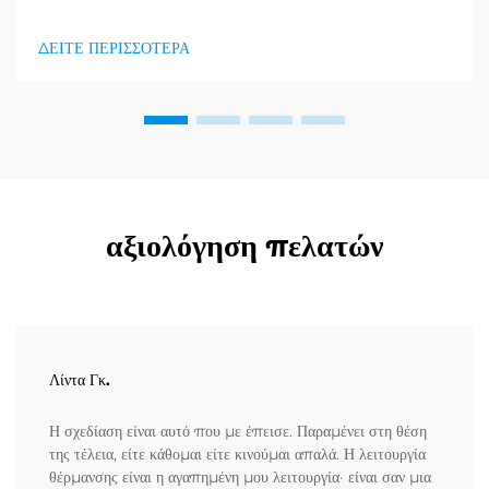
συγκεκριμένες λειτουργίες όταν αγοράζουν συσκευές μάσαζ. Η
αναγνώριση αυτών των κλειδιαίων χαρακτηριστικών βοηθάει στην
ΔΕΙΤΕ ΠΕΡΙΣΣΟΤΕΡΑ
καλύτερη σύμφωνηση των προϊόντων, των φτιαξιμάτων και των
προμηθευτών με τους αγοραστές...
αξιολόγηση πελατών
Λίντα Γκ.
Η σχεδίαση είναι αυτό που με έπεισε. Παραμένει στη θέση
της τέλεια, είτε κάθομαι είτε κινούμαι απαλά. Η λειτουργία
θέρμανσης είναι η αγαπημένη μου λειτουργία· είναι σαν μια