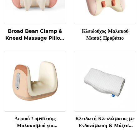
Broad Bean Clamp &
Κλειδούχος Μαλακού
Knead Massage Pillow
Μασάζ Προβάτιο
MINIPillow
Αεριού Συμπίεσης
Κλειδωτή Κλειδώματος με
Μαλακισμού για
Ενδυνάμωση & Μάζεση
Αποφύγματα
Γρανάζας Υπνόου
Τενοσυνοβίτιδας στα