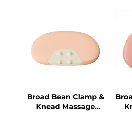
Broad Bean Clamp &
Bro
Knead Massage
K
Pillow
Pi