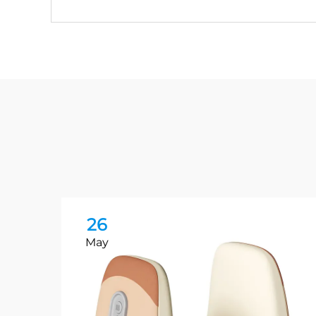
26
May