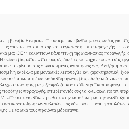
 [Όνομα Εταιρείας] προσφέρει ακριβοποιημένες λύσεις για επιχει
α μας στον τομέα και τα κορυφαία εγκαταστήματα παραγωγής, μπορο
σιακά μας OEM καλύπτουν κάθε πτυχή της διαδικασίας παραγωγής, 
Η ομάδα μας από εμπειρούς σχεδιαστές και μηχανικούς θα σας εργαστ
 αποκρίνεται στις συγκεκριμένες απαιτήσεις σας. Ανεξάρτητα από 
οσμένη καρέκλα με μοναδικές λειτουργίες και χαρακτηριστικά, έχου
ι συστατικά στη διαδικασία παραγωγής μας, εξασφαλίζοντας ότι οι
 έλεγχου ποιότητας μας εξασφαλίζουν ότι κάθε προϊόν που φεύγει απ
ς ποσότητες παραγωγής, επιτρέποντάς σας να κλιμακώνετε την παρ
M, μπορείτε να επικεντρωθείτε στην καταστολή και την ανάπτυξη τη
α και ικανοποίηση των πελατών μας κάνει να είμαστε η απολύτως κ
ης με τα δικά τους προϊόντα μάρκετινγκ.