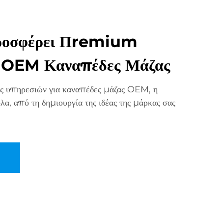
οσφέρει Πremium
α OEM Καναπέδες Μάζας
 υπηρεσιών για καναπέδες μάζας OEM, η
α, από τη δημιουργία της ιδέας της μάρκας σας