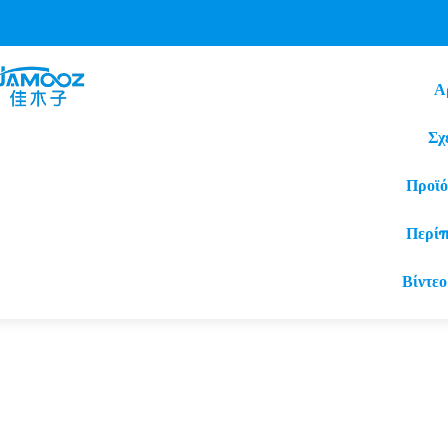
Α
Σχ
Προϊό
Περί
Βίντεο