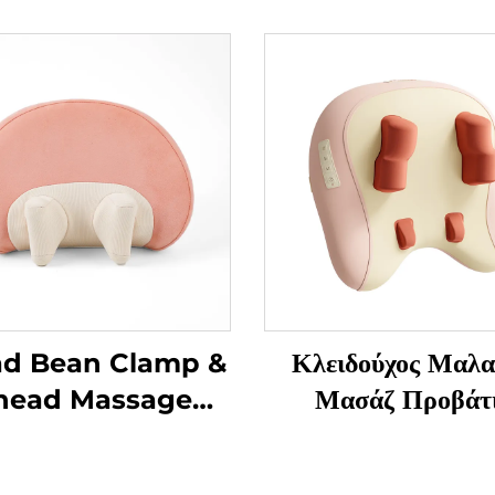
ad Bean Clamp &
Κλειδούχος Μαλα
nead Massage
Μασάζ Προβάτ
llow MINIPillow