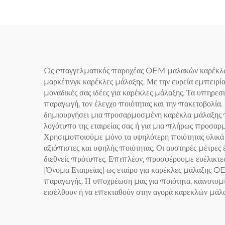
Ως επαγγελματικός παροχέας OEM μαλακών καρέκλων, η
μαρκέτινγκ καρέκλες μάλαξης. Με την ευρεία εμπειρί
μοναδικές σας ιδέες για καρέκλες μάλαξης. Τα υπηρε
παραγωγή, τον έλεγχο ποιότητας και την πακετοβολία. 
δημιουργήσει μια προσαρμοσμένη καρέκλα μάλαξης που
λογότυπο της εταιρείας σας ή για μια πλήρως προσαρμ
Χρησιμοποιούμε μόνο τα υψηλότερη ποιότητας υλικά κα
αξιόπιστες και υψηλής ποιότητας. Οι αυστηρές μέτρες
διεθνείς πρότυπες. Επιπλέον, προσφέρουμε ευέλικτε
[Όνομα Εταιρείας] ως εταίρο για καρέκλες μάλαξης OE
παραγωγής. Η υποχρέωση μας για ποιότητα, καινοτομί
εισέλθουν ή να επεκταθούν στην αγορά καρεκλών μάλαξ