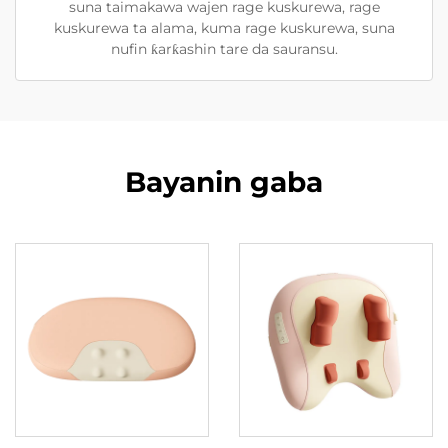
suna taimakawa wajen rage kuskurewa, rage
kuskurewa ta alama, kuma rage kuskurewa, suna
nufin ƙarƙashin tare da sauransu.
Bayanin gaba