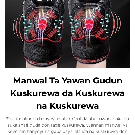
Manwal Ta Yawan Gudun
Kuskurewa da Kuskurewa
na Kuskurewa
Za a fadakar da hanyoyi mai amfani da abubuwan alaka da
suka shafi guda don rage kuskurewa. Wannan manwal ya
kovercin hanyoyi na gaba daya, ala'ida na kuskurewa don