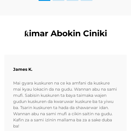
ƙimar Abokin Ciniki
James K.
Mai gyara kuskuren na ce ka amfani da kuskure
mai kyau lokacin da na gudu. Wannan abu na sami
mufi. Sabisin kuskuren ta baya taimaka wajen
gudun kuskuren da kwaruwar kuskure ba ta yiwu
ba. Tsarin kuskuren ta hada da shawarwar idan.
Wannan abu na sami mufi a cikin saitin na gudu.
Kafin za a sami izinin mallama ba za a sake duba
ba!