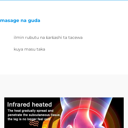
masage na guda
ilmin rubutu na ƙarƙashi ta tacewa
kuya masu taka