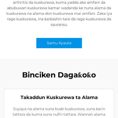
arthritis da kuskurewa, kuma yadda ake amfani da
abubuwan kuskurewa kamar wadanda ke nuna alama da
kuskurewa na alama don kuskurewa mai amfani. Zaka iya
rage kuskurewa, ina ƙarƙashin tare da rage kuskurewa da
sauransu.
Samu Kyauta
Binciken Dagaƙoƙo
Takaddun Kuskurewa ta Alama
Suyaya na alama suna buɗe kuskurewa, suna ƙarin
tattara da kuma suna nufin tattara. Wannan alama