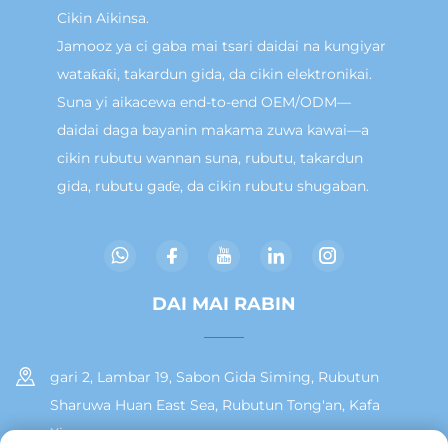
Cikin Aikinsa.
Jamooz ya ci gaba mai tsari daidai na kungiyar
wataƙaƙi, takardun gida, da cikin elektronikai.
Suna yi aikacewa end-to-end OEM/ODM—
daidai daga bayanin makama zuwa kawai—a
cikin rubutu wannan suna, rubutu, takardun
gida, rubutu gaɗe, da cikin rubutu shugaban.
DAI MAI RABIN
gari 2, Lambar 19, Sabon Gida Siming, Rubutun
Sharuwa Huan East Sea, Rubutun Tong'an, Kafa
Xiamen