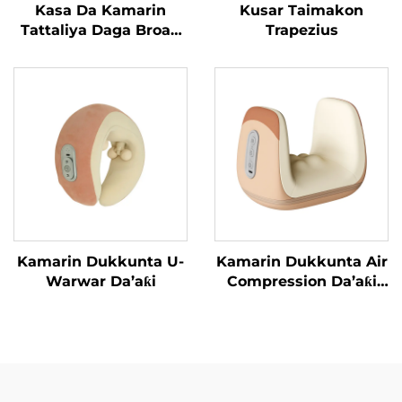
Kasa Da Kamarin
Kusar Taimakon
Tattaliya Daga Broad
Trapezius
Bean
Kamarin Dukkunta U-
Kamarin Dukkunta Air
Warwar Da’aƙi
Compression Da’aƙi
Aiki Gaba