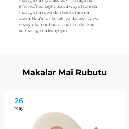
masage na myofascial. 4. Masage na
Infrared/Red Light: Za su wuya tsoni da
masage na ruwa don bauta tare da
izawa. Nau'in da ke ciki ya dacewa zuwa
neyaya, kamar bauta, sauƙa na karkara,
ko masage na ƙwayoyin.
Makalar Mai Rubutu
26
May