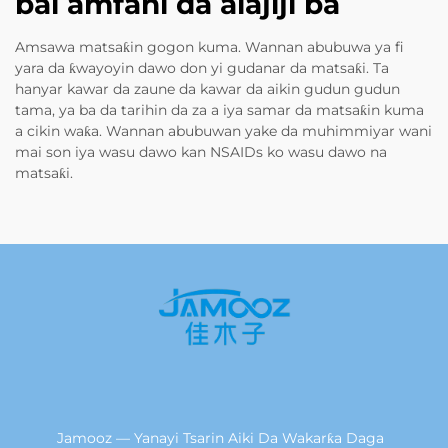
bai amfani da alajiji ba
Amsawa matsaƙin gogon kuma. Wannan abubuwa ya fi
yara da ƙwayoyin dawo don yi gudanar da matsaƙi. Ta
hanyar kawar da zaune da kawar da aikin gudun gudun
tama, ya ba da tarihin da za a iya samar da matsaƙin kuma
a cikin waƙa. Wannan abubuwan yake da muhimmiyar wani
mai son iya wasu dawo kan NSAIDs ko wasu dawo na
matsaƙi.
Jamooz — Yanayi Tsarin Aiki Da Wakarƙa Daga