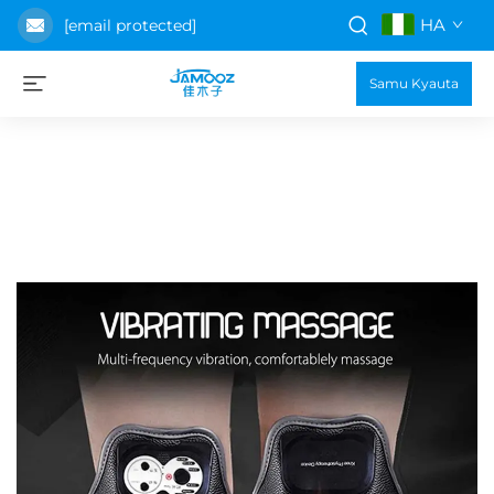
HA
[email protected]
Samu Kyauta