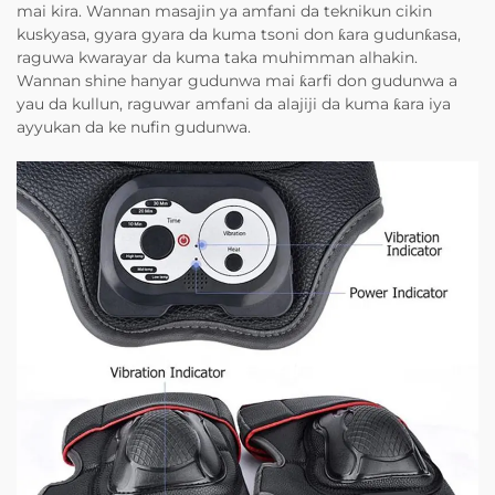
mai kira. Wannan masajin ya amfani da teknikun cikin
kuskyasa, gyara gyara da kuma tsoni don ƙara gudunƙasa,
raguwa kwarayar da kuma taka muhimman alhakin.
Wannan shine hanyar gudunwa mai ƙarfi don gudunwa a
yau da kullun, raguwar amfani da alajiji da kuma ƙara iya
ayyukan da ke nufin gudunwa.