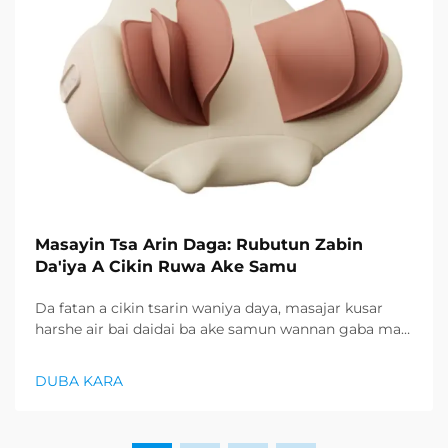
Masayin Tsa Arin Daga: Rubutun Zabin
Da'iya A Cikin Ruwa Ake Samu
Da fatan a cikin tsarin waniya daya, masajar kusar
harshe air bai daidai ba ake samun wannan gaba mai
alamna daga yanki mai gabatar. Wannan shugaban
suka yi amfani da teknoloji mai kafa da fadi na
DUBA KARA
fitarwa, suka sona zuwa sabon rubutu na haifuwa da
takalar...