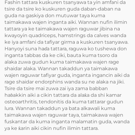
Fashin tattara kuskuren tsanyawa ta yin amfani da
tsire da tsire ko kuskuren guda daban-daban na
guda na gaskiya don mutuwar taya kuma
taimakawa wajen inganta aiki. Wannan nufin ilimin
tattara ya ke taimakawa wajen raguwar jibina na
kwayoyin quadriceps, hamstrings da calves wanda
ke iya amfani da tafiyar girma a kuskuren tsanyawa.
Hanyoyi suna haɗa tattara, raguwa ko tushewa don
inganta tabbas da ke ciki, bauta kuma tsoro da
alaka zuwa gudun kuma taimakawa wajen rage
shaidar alaka. Wannan takaddun ya taimakawa
wajen raguwar tafiyar guda, inganta ingancin aiki da
rage shaidar endorphins wanda su ne alaka na jiki.
Tsire da tsire mai zuwa zai iya zama babban
haɓakkin aiki a cikin tattara da alaƙa da shi kamar
osteoarthritis, tendonitis da kuma tattarar gudun
lura. Wannan takaddun ya bata alkawali kuma
taimakawa wajen raguwar taya, taimakawa wajen
fuskantar da kuma inganta malamatin guda, wanda
ya ke ƙarin aiki cikin nufin ilimin tattara.