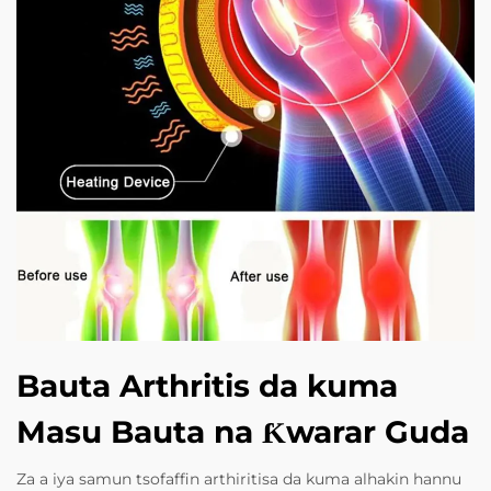
Bauta Arthritis da kuma
Masu Bauta na Ƙwarar Guda
Za a iya samun tsofaffin arthiritisa da kuma alhakin hannu