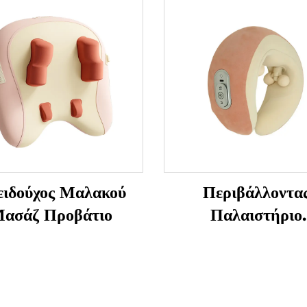
ειδούχος Μαλακού
Περιβάλλοντα
ασάζ Προβάτιο
Παλαιστήριο
Μαλακισμού για 
Αυχένα σε
Κατασχεδιασμένο
Σχήμα