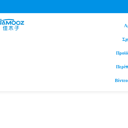
Α
Σχ
Προϊό
Περί
Βίντεο