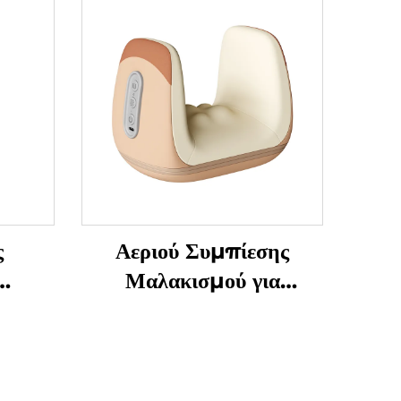
ς
Αεριού Συμπίεσης
Μαλακισμού για
τον
Αποφύγματα
Τενοσυνοβίτιδας στα
 U-
Χειριδιά