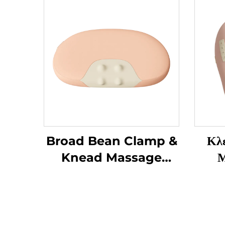
Broad Bean Clamp &
Κλ
Knead Massage
Μ
Pillow