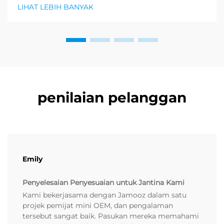
kesejahteraan, dan permintaan besar untuk produk
LIHAT LEBIH BANYAK
relaksasi sedang muncul. Pengedar sudah
mengetahui...
penilaian pelanggan
Emily
Penyelesaian Penyesuaian untuk Jantina Kami
Kami bekerjasama dengan Jamooz dalam satu
projek pemijat mini OEM, dan pengalaman
tersebut sangat baik. Pasukan mereka memahami