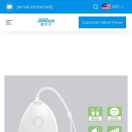
MS
[email protected]
Dapatkan Sebut Harga