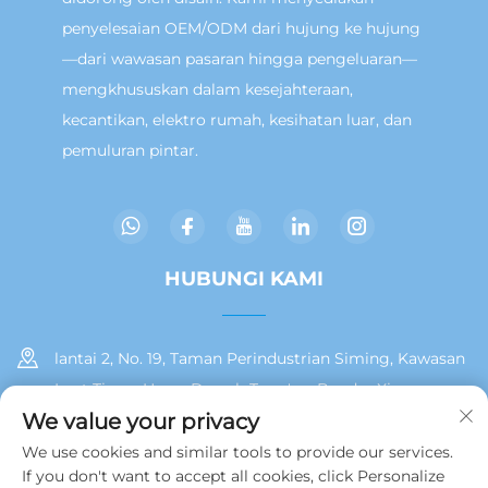
penyelesaian OEM/ODM dari hujung ke hujung
—dari wawasan pasaran hingga pengeluaran—
mengkhususkan dalam kesejahteraan,
kecantikan, elektro rumah, kesihatan luar, dan
pemuluran pintar.
HUBUNGI KAMI
lantai 2, No. 19, Taman Perindustrian Siming, Kawasan
Laut Timur Huan, Daerah Tong'an, Bandar Xiamen
We value your privacy
+86 13215929911
We use cookies and similar tools to provide our services.
If you don't want to accept all cookies, click Personalize
[email protected]