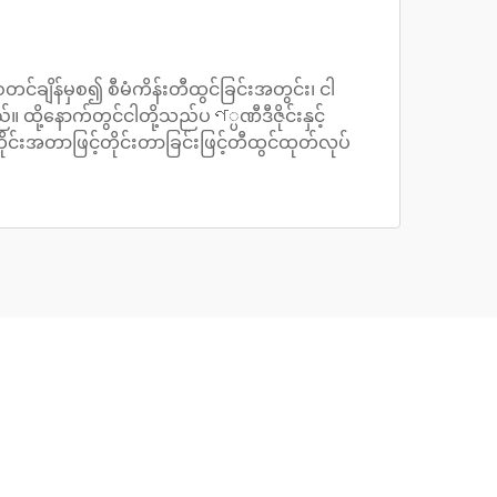
ချိန်မှစ၍ စီမံကိန်းတီထွင်ခြင်းအတွင်း၊ ငါ
 ထို့နောက်တွင်ငါတို့သည်ပণ္ပဏီဒီဇိုင်းနှင့်
်းအတာဖြင့်တိုင်းတာခြင်းဖြင့်တီထွင်ထုတ်လုပ်