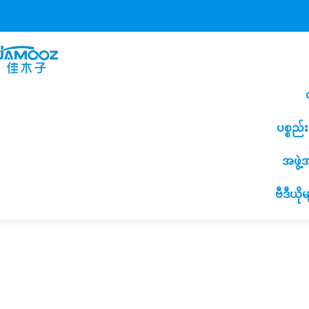
ပစ္စည်
အဖွဲ
ဗီဒီယိုမ