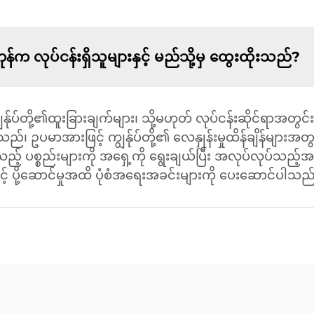
 လုပ်ငန်းရှိသူများနှင့် မည်သို့မှ ထွေးထိုးသည်?
ုပ်တို့၏ထူးခြားချက်များ၊ သို့မဟုတ် လုပ်ငန်းဆိုင်ရာအတွင
 ဥပမာအားဖြင့် ကျွန်ုပ်တို့၏ လေနှုန်းမှုထိန်ချိန်များအတွ
 ပစ္စည်းများကို အရှေ့ကို ရွေးချယ်ပြီး အလုပ်လုပ်သည့်အခါမ
နှင့် ပို့ဆောင်မှုအထိ ပုံစံအရေးအခင်းများကို ပေးဆောင်ပါသည