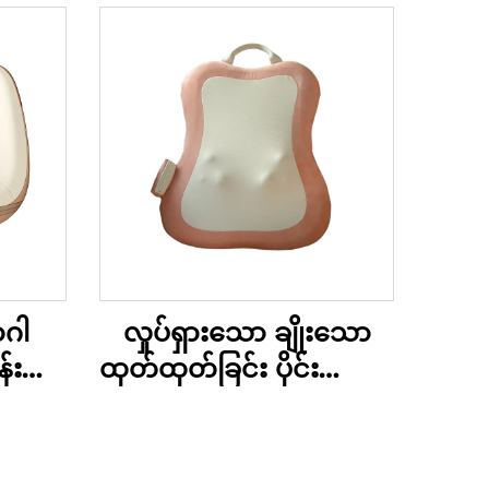
ာဂါ
လှုပ်ရှားသော ချိုးသော
်းချိုး
ထုတ်ထုတ်ခြင်း ပိုင်းထောင့်
းအပ်
အပ်