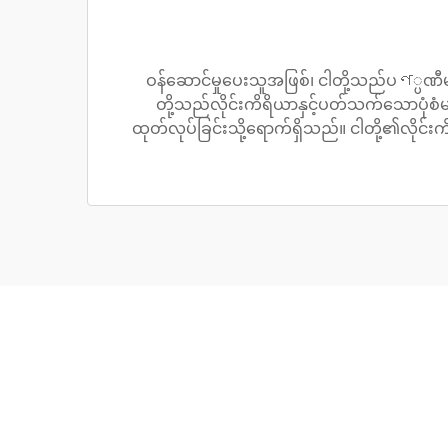
ဝန်ဆောင်မှုပေးသူအဖြစ်၊ ငါတို့သည်ပণ္ပဏီမ
တို့သည်လိုင်းကိရိယာနှင့်ပတ်သက်သောပုံစံမျာ
ထုတ်လုပ်ခြင်းသို့ရောက်ရှိသည်။ ငါတို့၏လိုင