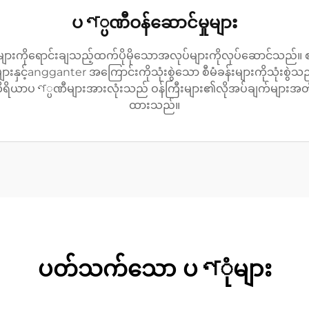
ပণ္ပဏီဝန်ဆောင်မှုများ
ျားကိုရောင်းချသည့်ထက်ပိုမိုသောအလုပ်များကိုလုပ်ဆောင်သည်။ စတင်
းနှင့်angganter အကြောင်းကိုသုံးစွဲသော စီမံခန်းများကိုသုံးစွဲသည်။
်းကိရိယာပণ္ပဏီများအားလုံးသည် ဝန်ကြီးများ၏လိုအပ်ချက်များအတိုင
ထားသည်။
ပတ်သက်သော ပণုံများ