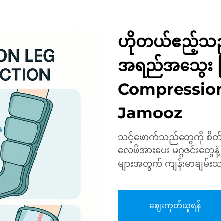
ဟိုတယ်ဧည့်သည
အရည်အသွေး မြှ
Compressio
Jamooz
သင့်ဖောက်သည်တွေကို စိတ်လ
လေဖိအားပေး မဂ္ဂဇင်းတွေနဲ့
များအတွက် ကျန်းမာချမ်းသာမှ
ဈေးကုတ်ယူရန်