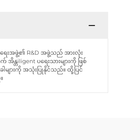
်းရေးအဖွဲ့၏ R&D အဖွဲ့သည် အားလုံး
က် အိန္တiligent ပရေးသားများကို ဖြစ်
ျားကို အသုံးပြုနိုင်သည်။ ထို့ပြင်
်။