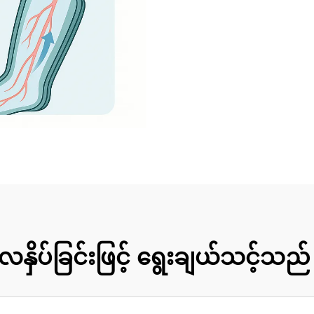
နှိပ်ခြင်းဖြင့် ရွေးချယ်သင့်သည