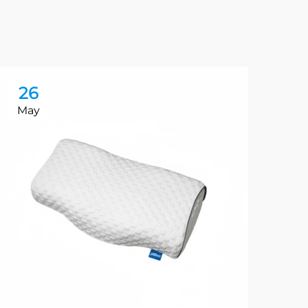
26
2
May
Ma