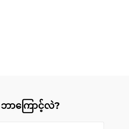
် ဘာကြောင့်လဲ?