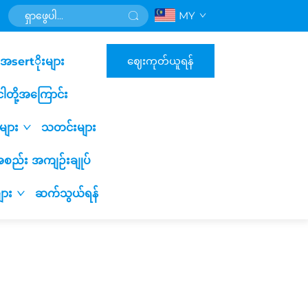
MY
ဈေးကုတ်ယူရန်
အsertိုးများ
ငါတို့အကြောင်း
းများ
သတင်းများ
့အစည်း အကျဉ်းချုပ်
ျား
ဆက်သွယ်ရန်