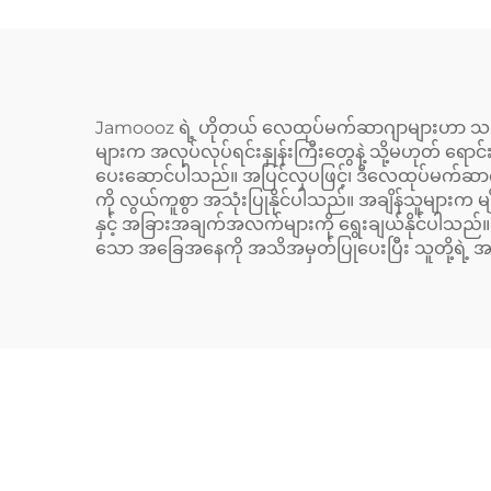
Jamoooz ရဲ့ ဟိုတယ် လေထုပ်မက်ဆာဂျာများဟာ သင့်
များက အလုပ်လုပ်ရင်းနှုန်းကြီးတွေနဲ့ သို့မဟုတ် ရ
ပေးဆောင်ပါသည်။ အပြင်လှပဖြင့်၊ ဒီလေထုပ်မက်ဆာဂျာ
ကို လွယ်ကူစွာ အသုံးပြုနိုင်ပါသည်။ အချိန်သူများက မ
နှင့် အခြားအချက်အလက်များကို ရွေးချယ်နိုင်ပါသည်။ 
သော အခြေအနေကို အသိအမှတ်ပြုပေးပြီး သူတို့ရဲ့ အ