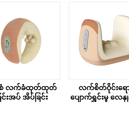
ံစံ လက်ခံထုတ်ထုတ်
လက်စိတ်ဝိုင်းရေ
ြင်းအပ် အိပ်ခြင်း
ပျောက်ရွှင်းမှု လေနှုန
သောထုတ်ထုတ်ခြင်