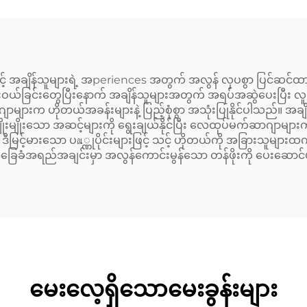
 အချိန်သူများရဲ့ အperiences အတွက် အလွန် လှပစွာ ပြင်ဆင်ထာ
ောင်းဝယ်ခြင်းတွေပြီးနောက် အချိန်သူများအတွက် အရပ်အဆွဲပေးပြီး
များက ဟိုတယ်အခန်းများနဲ့ ပြည့်စုံစွာ အသုံးပြုနိုင်ပါသည်။ အခ
ျိုးမျိုးသော အဆင့်များကို ရွေးချယ်နိုင်ပြီး လေထုပ်မက်ဆာဂျာမျာ
ဒီမြင့်မားသော ပณ္ဏုပိုင်းများဖြင့် သင့် ဟိုတယ်ကို အခြားသူများ
ခြေခံအရည်အချင်းမှာ အလွန်ကောင်းမွန်သော တန်ဖိုးကို ပေးဆောင
မေးလေ့ရှိသောမေးခွန်းများ