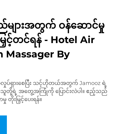
်များအတွက် ဝန်ဆောင်မှု
င့်တင်ရန် - Hotel Air
n Massager By
ှုပ်ရှားစေပြီး သင့်ဟိုတယ်အတွက် Jamooz ရဲ့
 သူတို့ရဲ့ အတွေ့အကြုံကို ပြောင်းလဲပါ။ ဧည့်သည်
ု တိုးမြှင့်ပေးရန်။