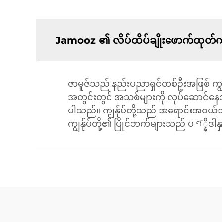
Jamooz ၏ လိပ်ထိပ်ချိုးဖောက်ထုတ်ကုန်က
ဇာမူဇ်သည် နည်းပညာရှင်တစ်ဦးအဖြစ် ကျွန်
အတွင်းတွင် အသစ်များကို လုပ်ဆောင်နေသည်၊
ပါသည်။ ကျွန်ုပ်တို့သည် အရောင်းအဝယ်သည့်
ကျွန်ုပ်တို့၏ ပြိုင်ဘက်များသည် ပণ္နိဒါ