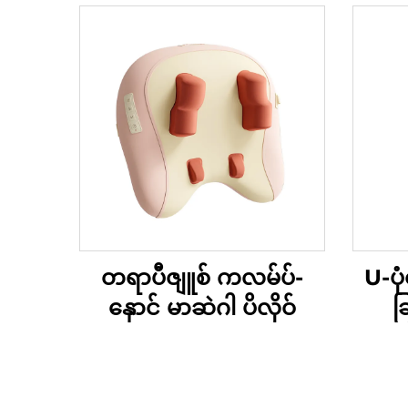
တရာပီဇျူစ် ကလမ်ပ်-
U-ပု
နှောင် မာဆဲဂါ ပိလိုဝ်
ခ