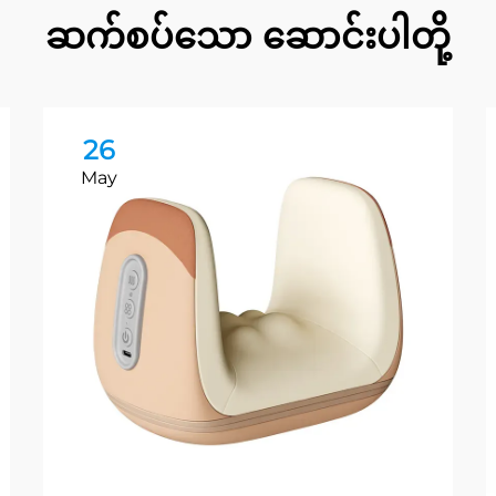
ဆက်စပ်သော ဆောင်းပါတို့
26
May