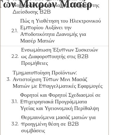
 Των Μικρών Μασέρ
Νοήμονα Τεχνολογία για Ενίσχυση της
Διείσδυσης B2B
Πώς η Υιοθέτηση του Ηλεκτρονικού
Εμπορίου Αυξάνει την
Αποδοτικότητα Διανομής για
Μασέρ Ματιών
Ενσωμάτωση Έξυπνων Συσκευών
ως Διαφοροποιητής στις B2B
Προμήθειες
Τμηματοποίηση Προϊόντων:
Αντιστοίχιση Τύπων Μινι Μασάζ
Ματιών με Επαγγελματικές Εφαρμογές
Φορητοί και Φορητοί Σχεδιασμοί σε
Επιχειρησιακά Προγράμματα
Υγείας και Υγειονομική Περίθαλψη
Θερμαινόμενα μασάζ ματιών για
προηγμένη θέση σε B2B
συμβάσεις