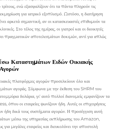
 τρίτους, ενώ εξασφαλίζουν ότι τα πάντα πληρούν τις
τεκμηρίωση για ιατρικό εξοπλισμό. Ωστόσο, η διατήρηση
νει αρκετά σημαντική, αν οι κατασκευαστές επιθυμούν τα
νικές. Στο τέλος της ημέρας, οι γιατροί και οι διοικητές
άσει πραγματικών αποτελεσμάτων δοκιμών, αντί για απλώς
έσω Καταστημάτων Ειδών Οικιακής
 Αγορών
κτυακές πλατφόρμες αγορών προσελκύουν όλο και
τημάτων αγοράς. Σύμφωνα με την έκθεση του SHRM του
ατομμύρια δολάρια, γι' αυτό πολλοί διανομείς εμφανίζουν τα
 όπου οι εταιρείες ψωνίζουν ήδη. Αυτές οι επιχειρήσεις
τουν ήδη δικά τους συστήματα αγορών. Η προσέγγιση αυτή
θεμάτων μέσω της υπηρεσίας εκπλήρωσης του Amazon,
 για μεγάλες εταιρείες και διευκολύνει την αποστολή