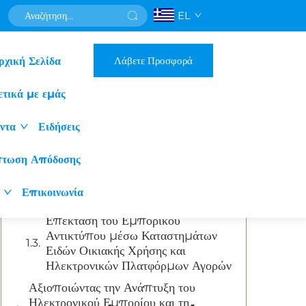
EL
Πίνακας Περιεχομένων
Λάβετε Προσφορά
ρχική Σελίδα
Επέκταση της B2B εμβέλειας μέσω
στρατηγικών καναλιών διανομής
ετικά με εμάς
Ηλεκτρονικό vs. φυσικό λιανικό
εμπόριο: Βελτιστοποίηση της
ντα
Ειδήσεις
πρόσβασης B2B στις αγορές μασέρ
ματιών
πτωση Απόδοσης
Άμεσες Πωλήσεις και Εταιρικές
Συνεργασίες με Κλινικές για Είσοδο
Επικοινωνία
B2B με Υψηλή Εμπιστοσύνη
Επέκταση του Εμπορικού
Αντικτύπου μέσω Καταστημάτων
Ειδών Οικιακής Χρήσης και
Ηλεκτρονικών Πλατφόρμων Αγορών
Αξιοποιώντας την Ανάπτυξη του
Ηλεκτρονικού Εμπορίου και τη