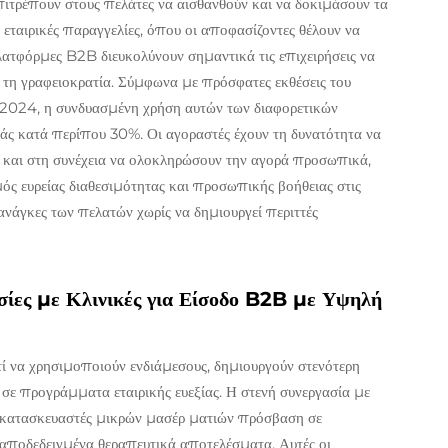
πιτρέπουν στους πελάτες να αισθανθούν και να δοκιμάσουν τα
ς εταιρικές παραγγελίες, όπου οι αποφασίζοντες θέλουν να
λατφόρμες B2B διευκολύνουν σημαντικά τις επιχειρήσεις να
 τη γραφειοκρατία. Σύμφωνα με πρόσφατες εκθέσεις του
 2024, η συνδυασμένη χρήση αυτών των διαφορετικών
άς κατά περίπου 30%. Οι αγοραστές έχουν τη δυνατότητα να
α και στη συνέχεια να ολοκληρώσουν την αγορά προσωπικά,
μός ευρείας διαθεσιμότητας και προσωπικής βοήθειας στις
 ανάγκες των πελατών χωρίς να δημιουργεί περιττές
σίες με Κλινικές για Είσοδο B2B με Υψηλή
τί να χρησιμοποιούν ενδιάμεσους, δημιουργούν στενότερη
σε προγράμματα εταιρικής ευεξίας. Η στενή συνεργασία με
ς κατασκευαστές μικρών μασέρ ματιών πρόσβαση σε
 αποδεδειγμένα θεραπευτικά αποτελέσματα. Αυτές οι