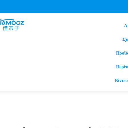
Α
Σχ
Προϊό
Περί
Βίντεο