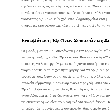
σχεδόν εντελώς τις ενοχλητικές καθυστερήσεις που καθόρ
οι πλατφόρμες προσφέρουν ειδικές τιμές για μεγάλες ποσ
ποσότητες εξοικονομούν χρήματα. Δημιουργείται έτσι μι
αγοραστές επωφελούνται, κάτι που εξηγεί γιατί όλο και π
Ενσωμάτωση Έξυπνων Συσκευών ως Δια
Οι μασάζ ματιών που συνδέονται με την τεχνολογία IoT 
εταιρικής ευεξίας, καθώς προσφέρουν ποικίλα οφέλη από 
συσκευές να λειτουργούν με τα υπάρχοντα συστήματα ευεξ
παρακολουθούν τη συχνότητα χρήσης και να ορίζουν προσ
εργαζόμενους. Όταν οι διανομείς επιδιώκουν μεγάλες συ
στοιχεία θέρμανσης, προκαθορισμένα προγράμματα για δ
προσαρμόζονται στις ατομικές προτιμήσεις. Αυτό βοηθά 
αποτελέσματα από τις θεραπείες, αντί να εικάζουν για τ
τις συσκευές όμως είναι το δυναμικό για συνεχή έσοδα.
επιπλέον λειτουργίες μέσω συνδρομών, δημιουργώντας έτσ