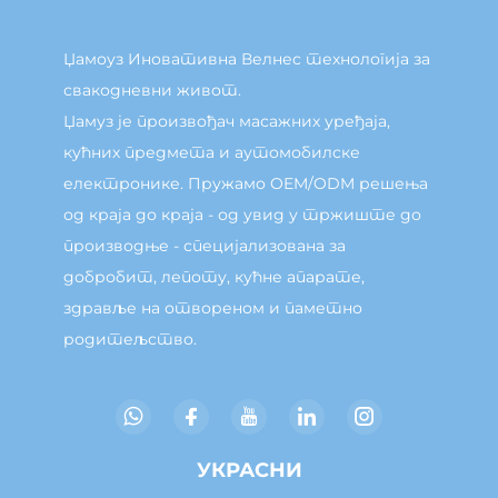
Џамоуз Иновативна Велнес технологија за
свакодневни живот.
Џамуз је произвођач масажних уређаја,
кућних предмета и аутомобилске
електронике. Пружамо OEM/ODM решења
од краја до краја - од увид у тржиште до
производње - специјализована за
добробит, лепоту, кућне апарате,
здравље на отвореном и паметно
родитељство.
УКРАСНИ