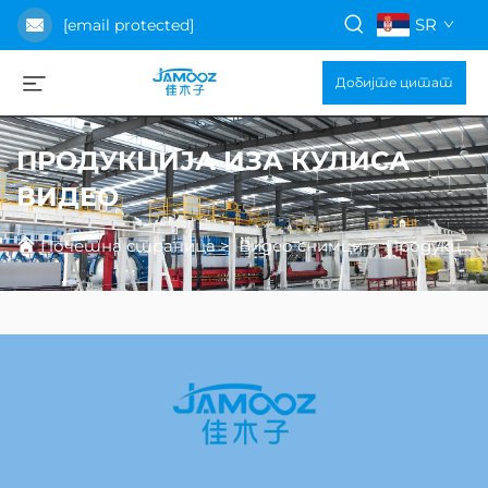
SR
[email protected]
Добијте цитат
ПРОДУКЦИЈА ИЗА КУЛИСА
ВИДЕО
Почетна страница
>
Видео снимци
>
Продукција иза кулиса видео