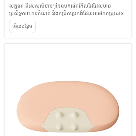
លក្ខណៈ​ពិសេស​សំខាន់ៗ​នៃ​ឧបករណ៍​រំកិល​ដៃ​ដែល​មាន​
ប្រសិទ្ធភាព ការ​កំណត់ និង​កម្រិត​ប្រេកង់​ដែល​អាច​កែតម្រូវ​បាន​
សម្រាប់​ការ​ស្រាយ​អារម្មណ៍​ផ្ទាល់​ខ្លួន ឧបករណ៍​រំកិល​ដៃ​ដែល​មាន​
មើលបន្ថែម
គុណភាព​ខ្ពស់​បច្ចុប្បន្ន​ភាគច្រើន​មាន​ការ​កំណត់​ដែល​អាច​
កែតម្រូវ​បាន​តាម​តម្រូវ​ការ​របស់​មនុស្ស​ម្នាក់ៗ។ មនុស្ស​អាច​
កែតម្រូវ​របៀប​ដែល​វារំកិល...