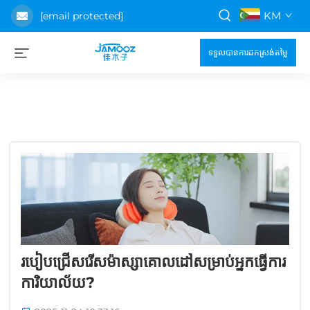
KM
[email protected]
ទទួលបានការដកស្រង់តម្លៃ
របៀបជ្រើសរើសម៉ាស្សាគោលដៅសម្រាប់អ្នកធ្វើការ
ការិយាល័យ?