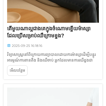
តើមួយណាល្អជាងគេក្នុងចំណោមខ្នើយម៉ាស្សា
ដែលប្រើសម្រាប់ឈឺក្រោមខ្នង?
2025-09-25 16:18:16
វិទ្យាសាស្ត្រនៅពីក្រោយការព្យាបាលដោយការម៉ាស្សាដើម្បីបន្ធូរ
អារម្មណ៍ការតានតឹង និងឈឺចាប់ អ្នកដែលមានការឈឺខ្នងជា
ញឹកញាប់ទទួលបានការសម្រាកដោយប្រើម៉ាស្សាផ្កាយ ដែល
មើលបន្ថែម
ចម្លងអារម្មណ៍ដូចជាការម៉ាស្សាដោយដៃពិតប្រាកដ។ ឧបករណ៍
ទាំងនេះដំណើរការដោយការបង្កើនសុខភាពឈាម និងជួយ...