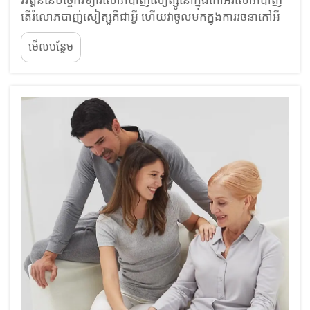
តើរំលោភបាញ់សៀត្សូគឺជាអ្វី ហើយវាចូលមកក្នុងការរចនាកៅអី
រំលោភបាញ់ដោយរបៀបណា? ការរំលោភបាញ់សៀត្សូចាប់ផ្តើម
មើលបន្ថែម
ឡើងនៅប្រទេសជប៉ុនជាទម្រង់មួយនៃការព្យាបាលដោយដៃ
ដែលអ្នកជំនាញបានអនុវត្តសម្ពាធដោយចង្វាក់តាមតាម...