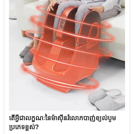
តើអ្វីជាលក្ខណៈនៃម៉ាស៊ីនរំលោភបាញ់ខ្យល់បូម
ប្រភេទខ្ពស់?