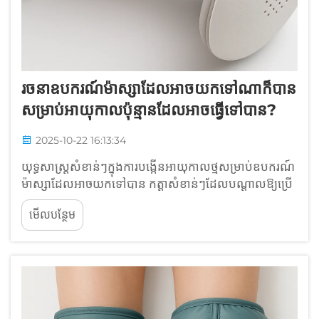
រចនាឧបករណ៍ម៉ាស្សាដែលអាចយកទៅណាក៏បាន
សម្រាប់អាយុកាលប៉ុន្មានដែលអាចធ្វើទៅបាន?
2025-10-22 16:13:34
យុទ្ធសាស្ត្រសំខាន់ៗក្នុងការបង្កើនអាយុកាលថ្មសម្រាប់ឧបករណ៍
ម៉ាស្សាដែលអាចយកទៅបាន កត្តាសំខាន់ៗដែលបណ្តាលឱ្យប្រើ
ថាមពលក្នុងឧបករណ៍ម៉ាស្សាដែលអាចយកទៅបាន ឧបករណ៍
មើលបន្ថែម
ម៉ាស្សាដែលអាចយកទៅបានភាគច្រើនប្រើថាមពលភាគ
ច្រើនពីម៉ូទ័រដែលដំណើរការប្រហែល 58% នៃពេលវេលា ខណៈ
ដែលប្រព័ន្ធគ្រប់គ្រងយក...