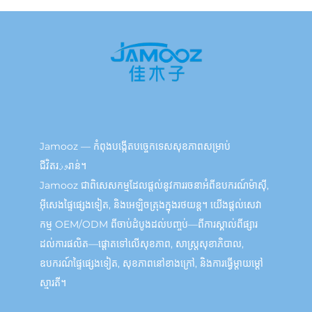
Jamooz — កំពុងបង្កើតបច្ចេកទេសសុខភាពសម្រាប់
ជីវិតរوزរាន់។
Jamooz ជាពិសេសកម្មដែលផ្តល់នូវការរចនាអំពីឧបករណ៍ម៉ាស៊ី,
អ៊ីសេងផ្ទៃផ្សេងទៀត, និងអេឡិចត្រុងក្នុងរថយន្ត។ យើងផ្តល់សេវា
កម្ម OEM/ODM ពីចាប់ដំបូងដល់បញ្ចប់—ពីការស្គាល់ពីផ្សារ
ដល់ការផលិត—ផ្តោតទៅលើសុខភាព, សាស្ត្រសុខាភិបាល,
ឧបករណ៍ផ្ទៃផ្សេងទៀត, សុខភាពនៅខាងក្រៅ, និងការធ្វើម្តាយម្ដៅ
ស្មារតី។