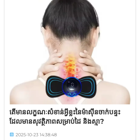
តើមានលក្ខណៈសំខាន់អ្វីខ្លះនៃម៉ាស៊ីនចាក់បន្ទះ
ដែលមានសុវត្ថិភាពសម្រាប់ដៃ និងស្មា?
2025-10-23 14:38:48