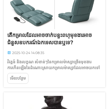
តើកម្រាលដែលអាចចាក់បន្ទះពហុមុខងារអាច
ជំនួសឧបករណ៍ឯកទេសបានឬទេ?
2025-10-24 14:08:35
វិវត្តន៍ និងលក្ខណៈសំខាន់ៗនៃកម្រាលម៉ាស្សាច្រើនមុខងារ
ការកើនឡើងនៃដំណោះស្រាយកម្រាលម៉ាស្សាដែលអាចយកទៅ
បានក្នុងសុខភាពផ្ទះ ឧបករណ៍ម៉ាស្សាដែលអាចយកទៅបានបាន
មើលបន្ថែម
ឃើញការកើនឡើងយ៉ាងខ្លាំងក្នុងប្រជាប្រិយភាពកាលពីថ្មីៗនេះ
ដោយការតម្រូវការកើនឡើងប្រហែល 40% ចាប់តាំងពីឆ្នាំ
2020 តទៅ...