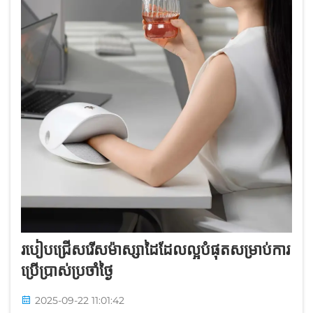
របៀបជ្រើសរើសម៉ាស្សាដៃដែលល្អបំផុតសម្រាប់ការ
ប្រើប្រាស់ប្រចាំថ្ងៃ
2025-09-22 11:01:42