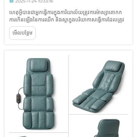
2025-11-24 10:33:16
ហេតុអ្វីបានជាអ្នកធ្វើការក្នុងការិយាល័យត្រូវការម៉ាស្សាគោកក
ការកើនឡើងនៃការឈឺក និងស្មាក្នុងបរិយាកាសធ្វើការដែលត្រូវ
អង្គុយយូរ ប្រហែលពីរភាគបីនៃមនុស្សដែលធ្វើការនៅ
មើលបន្ថែម
ការិយាល័យនិយាយថាពួកគេមានការឈឺកបន្ទាប់ពីអង្គុយនៅ
មុខតុរបស់ពួកគេអស់រយៈពេលប្រហែលប្រាំពីរម៉ោង ឬច្រើនជាង
នេះក្នុងមួយថ្ងៃមួយ...