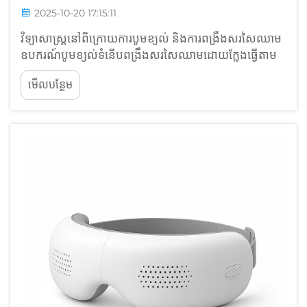
2025-10-20 17:15:11
វិទ្យាសាស្ត្រនៅពីក្រោយការបូមខ្យល់ និងការពង្រឹងសរសៃឈាម
ឧបករណ៍បូមខ្យល់ទំនើបពង្រឹងសរសៃឈាមដោយក្លែងធ្វើតាម
យន្តការបូមឈាមដោយសាច់ដុំឆ្អឹងដែលធម្មជាតិរបស់រាងកាយ។
មើលបន្ថែម
តាមរយៈការអនុវត្តសម្ពាធដែលមានគោលដៅ និងតាមលំដាប់
ប្រព័ន្ធទាំងនេះ...