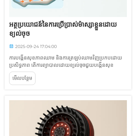
អត្ថប្រយោជន៍នៃការប្រើប្រាស់ម៉ាស្សាខ្លួនដោយ
ខ្យល់ចុច
2025-09-24 17:04:00
ការបង្កើនសុខភាពឈាម និងការត្រឡប់ឈាមវិញប្រកបដោយ
ប្រសិទ្ធភាព តើការព្យាបាលដោយខ្យល់ចុចជួយបង្កើនសុខ
ភាពឈាមនៅក្នុងជើងយ៉ាងដូចម្តេច? ម៉ាស្សាជើងដែលប្រើ
មើលបន្ថែម
ខ្យល់ចុច អនុវត្តសម្ពាធដោយលំដាប់លំដោយ ដើម្បីចម្លងរបៀប
ដែលសាច់ដុំបង្រួមដោយធម្មជាតិ។ វាជំរុញឈាម...