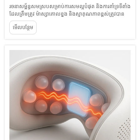
រចនាសម្ព័ន្ធសមស្របសម្រាប់ការសមល្អបំផុត និងការគាំទ្រទីតាំង
ដែលត្រឹមត្រូវ ម៉ាស្សាគោលខ្នង និងស្មាគុណភាពខ្ពស់ត្រូវបាន
រចនាឡើងដើម្បីធ្វើតាមរាងវិលធម្មជាតិនៃឆ្អឹងខ្នងក ដែលជួយរក្សា
មើលបន្ថែម
ការប៉ះពាល់ល្អជាមួយសរសៃឈាមត្រពូងដោយមិនចុចខ្លាំងពេក
ទៅលើ...