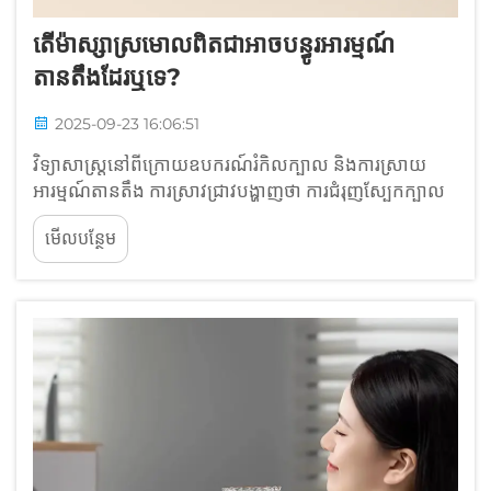
តើម៉ាស្សាស្រមោលពិតជាអាចបន្ធូរអារម្មណ៍
តានតឹងដែរឬទេ?
2025-09-23 16:06:51
វិទ្យាសាស្ត្រនៅពីក្រោយឧបករណ៍​រំកិលក្បាល និង​ការស្រាយ
អារម្មណ៍តានតឹង ការស្រាវជ្រាវបង្ហាញថា ការជំរុញ​ស្បែកក្បាល​
តាមរយៈ​ឧបករណ៍​រំកិលក្បាល បង្កើត​ប្រតិកម្មជីវសាស្ត្រដែល
មើលបន្ថែម
អាចវាស់វែងបាន ដែលភ្ជាប់​នឹង​ការ​កាត់​បន្ថយ​អារម្មណ៍​តានតឹង។
ឧបករណ៍​ទាំង​នេះ​ប្រើ​មេកានិច​នៃ​សរសៃ​ប្រសាទ​ដើម្បី​ប្រឆាំង...