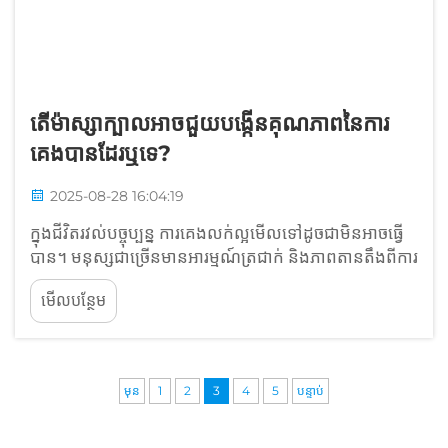
តើម៉ាស្សាក្បាលអាចជួយបង្កើនគុណភាពនៃការ
គេងបានដែរឬទេ?
2025-08-28 16:04:19
ក្នុងជីវិតរវល់បច្ចុប្បន្ន ការគេងលក់ល្អមើលទៅដូចជាមិនអាចធ្វើ
បាន។ មនុស្សជាច្រើនមានអារម្មណ៍ត្រជាក់ និងភាពតានតឹងពីការ
គេងមិនលក់ ហើយយប់ដែលគេងមិនលក់បានធ្វើឱ្យយើង
មើលបន្ថែម
ស្វែងរកដំណោះស្រាយ។ ឧបករណ៍មួយដែលកំពុងទទួលបាន
ប្រជាប្រិយភាពយ៉ាងរហ័សគឺគ្រឿងម៉ាស្សាស្បែកក្បាល។ អត្ថបទ
នេះនឹងធ្វើការបំបែក...
មុន
1
2
3
4
5
បន្ទាប់