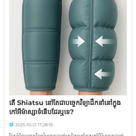
តើ Shiatsu នៅតែជាបច្ចេកវិទ្យាដឹកនាំនៅក្នុង
កៅអីម៉ាស្សាទំនើបដែរឬទេ?
2025-10-21 17:28:19
វិវត្តន៍នៃបច្ចេកវិទ្យារំលោភបាញ់សៀត្សូនៅក្នុងកៅអីរំលោភបាញ់