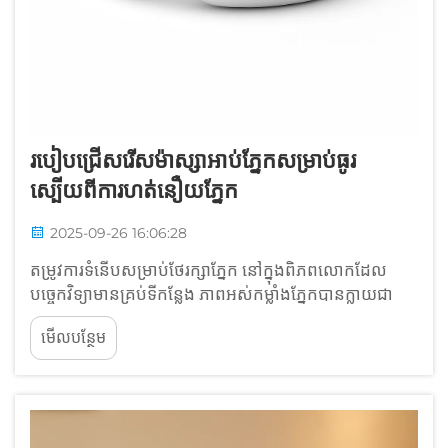
របៀបជ្រើសរើសម៉ាស្សាអាប់ភ្នែកសម្រាប់ធូរ
ស្បើយពីការហត់នឿយភ្នែក
2025-09-26 16:06:28
តម្រូវការទំនើបសម្រាប់ថែរក្សាភ្នែក នៅក្នុងពិភពលោកដែល
បច្ចេកវិទ្យាមានគ្រប់ទីកន្លែង ភាពអស់កម្លាំងភ្នែកបានក្លាយជា
បញ្ហាធម្មតាសម្រាប់មនុស្សរាប់លាននាក់។ ការអង្គុយមើលអេ
មើលបន្ថែម
ក្រង់អស់ម៉ោងៗ កត្តាបរិស្ថាន និងដំណើរការចាស់ទ្រុឌទ្រោម
ដោយធម្មជាតិ អាចធ្វើឱ្យភ្នែកយើងមានអារម្មណ៍អស់កម្លាំង ស្ងួត
និង...