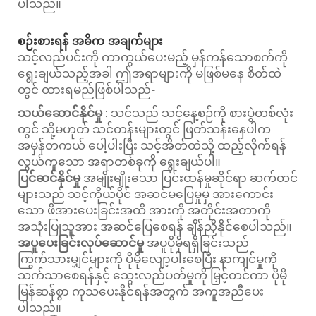
ပါသည်။
စဉ်းစားရန် အဓိက အချက်များ
သင့်လည်ပင်းကို ကာကွယ်ပေးမည့် မှန်ကန်သောစက်ကို
ရွေးချယ်သည့်အခါ ဤအရာများကို မဖြစ်မနေ စိတ်ထဲ
တွင် ထားရမည်ဖြစ်ပါသည်-
သယ်ဆောင်နိုင်မှု
: သင်သည် သင့်နေ့စဉ်ကို စားပွဲတစ်လုံး
တွင် သို့မဟုတ် သင်တန်းများတွင် ဖြတ်သန်းနေပါက
အမှန်တကယ် ပေါ့ပါးပြီး သင့်အိတ်ထဲသို့ ထည့်လိုက်ရန်
လွယ်ကူသော အရာတစ်ခုကို ရွေးချယ်ပါ။
ပြင်ဆင်နိုင်မှု
အမျိုးမျိုးသော ပြင်းထန်မှုဆိုင်ရာ ဆက်တင်
များသည် သင့်ကိုယ်ပိုင် အဆင်မပြေမှုမှ အားကောင်း
သော ဖိအားပေးခြင်းအထိ အားကို အတိုင်းအတာကို
အသုံးပြုသူအား အဆင်ပြေစေရန် ချိန်ညှိနိုင်စေပါသည်။
အပူပေးခြင်းလုပ်ဆောင်မှု
အပူပိုမိုရရှိခြင်းသည်
ကြွက်သားမျှင်များကို ပိုမိုလျော့ပါးစေပြီး နာကျင်မှုကို
သက်သာစေရန်နှင့် သွေးလည်ပတ်မှုကို မြှင့်တင်ကာ ပိုမို
မြန်ဆန်စွာ ကုသပေးနိုင်ရန်အတွက် အကူအညီပေး
ပါသည်။