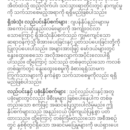
အိတ်ထဲသို့ ထည့်လိုက်ပါ၊ သင်သွားရာတိုင်းတွင် နာကျင်မှု
ကို သက်သာစေမည့်အရာကို ရရှိမည်ဖြစ်ပါသည်။
ရှိအဲသုံး လည်ပင်းနှိပ်စက်များ
: ဂျပန်နှိပ်နည်းများမှ
အကောင်းဆုံးနည်းလမ်းများကို အကျုံးဝင်လာ
သောကြောင့် ရှိအဲသုံးနှိပ်စက်သည် ကျွမ်းကျင်သော
ဆရာဝန်ကဲ့သို့ ဖိအားပေးခြင်းနှင့် ပွတ်သပ်ပေးခြင်းတို့ကို
ပြုလုပ်ပေးပါသည်။ အများအားဖြင့် မော်ဒယ်များတွင်
နွေးထွေးစေသော အလိုအလျောက်အပိုင်းလေးပါရှိ
ပါသည်။ ထို့ကြောင့် သင်သည် တစ်ခုတည်းသော ကလစ်
တစ်ချက်တွင် နွေးထွေးစေမှုကို ခံစားရရုံသာမက
ကြွက်သားများကို နက်နဲစွာ သက်သာစေမှုကိုလည်း ရရှိ
မည်ဖြစ်ပါသည်။
လည်ပင်းနှင့် ပခုံးနှိပ်စက်များ
: သင့်လည်ပင်းနှင့်အတူ
ပခုံးများတွင်လည်း ဖိစီးမှုများ ဖြစ်ပေါ်နေပါက တစ်ခု
တည်းသော စက်ဖြင့် အဆင်ပြေသွားပါလိမ့်မည်။ ဤ
နှိပ်စက်များသည် အနည်းငယ် ပိုမိုကျယ်ပြန့်စွာ ပတ်
ထားသည်။ ထို့ကြောင့် တစ်ကြိမ်တည်းသော အစီအစဉ်
တွင် နှစ်စုံတွင်ရှိသော အဆင်မပြေမှုများကို ဖယ်ရှားပေး