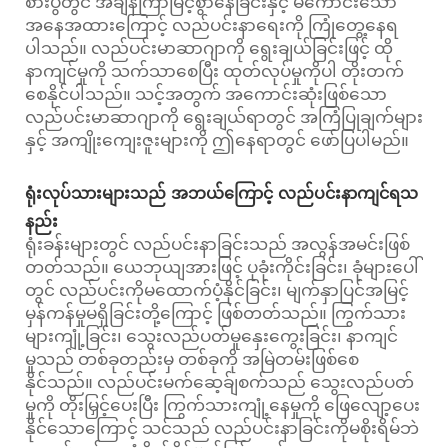
စားပွဲတွင် အချိန်ကြာမြင့်စွာနေခြင်းနှင့် မကောင်းသော
အနေအထားကြောင့် လည်ပင်းနာရေးကို ကြုံတွေ့နေရ
ပါသည်။ လည်ပင်းမာဆာဂျာကို ရွေးချယ်ခြင်းဖြင့် ထို
နာကျင်မှုကို သက်သာစေပြီး ထုတ်လုပ်မှုကိုပါ တိုးတက်
စေနိုင်ပါသည်။ သင့်အတွက် အကောင်းဆုံးဖြစ်သော
လည်ပင်းမာဆာဂျာကို ရွေးချယ်ရာတွင် အကြံပြုချက်များ
နှင့် အကျိုးကျေးဇူးများကို ဤနေရာတွင် ဖော်ပြပါမည်။
ရုံးလုပ်သားများသည် အဘယ်ကြောင့် လည်ပင်းနာကျင်ရသ
နည်း
ရုံးခန်းများတွင် လည်ပင်းနာခြင်းသည် အလွန်အမင်းဖြစ်
တတ်သည်။ ယေဘုယျအားဖြင့် ပုခုံးကိုင်းခြင်း၊ ခုံများပေါ်
တွင် လည်ပင်းကိုမထောက်ပံ့နိုင်ခြင်း၊ မျက်နှာပြင်အမြင့်
မှန်ကန်မှုမရှိခြင်းတို့ကြောင့် ဖြစ်တတ်သည်။ ကြွက်သား
များကျုံ့ခြင်း၊ သွေးလည်ပတ်မှုနှေးကွေးခြင်း၊ နာကျင်
မှုသည် တစ်ခုတည်းမှ တစ်ခုကို အမြဲတမ်းဖြစ်စေ
နိုင်သည်။ လည်ပင်းမက်ဆေ့ခ်ျစက်သည် သွေးလည်ပတ်
မှုကို တိုးမြှင့်ပေးပြီး ကြွက်သားကျုံ့နေမှုကို ဖြေလျော့ပေး
နိုင်သောကြောင့် သင်သည် လည်ပင်းနာခြင်းကိုမစိုးရိမ်ဘဲ