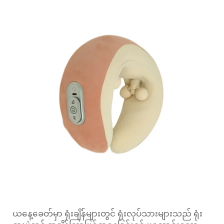
ယနေ့ခေတ်မှာ ရုံးချိန်များတွင် ရုံးလုပ်သားများသည် ရုံး