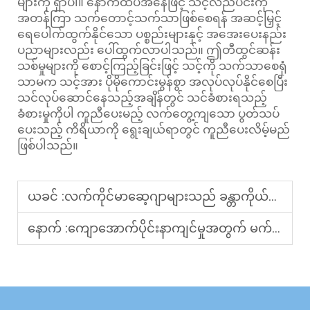
များကို ရှာပါ။ နောက်ထပ်အနေဖြင့် သင့်လည်ပင်းကို
အတန်ကြာ သက်တောင့်သက်သာဖြစ်စေရန် အဆင့်မြှင့်
ရေပေါက်ထွက်နိုင်သော ပစ္စည်းများနှင့် အအေးပေးနည်း
ပညာများလည်း ပေါ်ထွက်လာပါသည်။ ဤတီထွင်ဆန်း
သစ်မှုများကို စောင့်ကြည့်ခြင်းဖြင့် သင့်ကို သက်သာစေရုံ
သာမက သင့်အား ပိုမိုကောင်းမွန်စွာ အလုပ်လုပ်နိုင်စေပြီး
သင်လုပ်ဆောင်နေသည့်အချိန်တွင် သင်ခံစားရသည့်
ခံစားမှုကိုပါ ကူညီပေးမည့် လက်တွေ့ကျသော ပွတ်သပ်
ပေးသည့် ကိရိယာကို ရွေးချယ်ရာတွင် ကူညီပေးလိမ့်မည်
ဖြစ်ပါသည်။
ယခင် :
လက်ကိုင်မာဆေ့ဂျာများသည် ခန္တာကိုယ်လုံးကျန်းမာရေးအတွက် သင့်လျော်ပါသလား။
နောက် :
ကျောအောက်ပိုင်းနာကျင်မှုအတွက် မက်ဆေ့ချ် ပိုက်ဆံအိတ်သည် အလုပ်လုပ်ပါသလား။