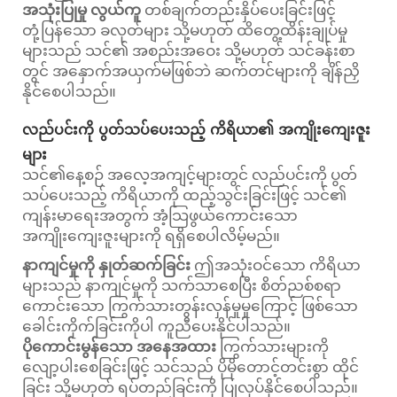
အသုံးပြုမှု လွယ်ကူ
တစ်ချက်တည်းနှိပ်ပေးခြင်းဖြင့်
တုံ့ပြန်သော ခလုတ်များ သို့မဟုတ် ထိတွေ့ထိန်းချုပ်မှု
များသည် သင်၏ အစည်းအဝေး သို့မဟုတ် သင်ခန်းစာ
တွင် အနှောက်အယှက်မဖြစ်ဘဲ ဆက်တင်များကို ချိန်ညှိ
နိုင်စေပါသည်။
လည်ပင်းကို ပွတ်သပ်ပေးသည့် ကိရိယာ၏ အကျိုးကျေးဇူး
များ
သင်၏နေ့စဉ် အလေ့အကျင့်များတွင် လည်ပင်းကို ပွတ်
သပ်ပေးသည့် ကိရိယာကို ထည့်သွင်းခြင်းဖြင့် သင်၏
ကျန်းမာရေးအတွက် အံ့သြဖွယ်ကောင်းသော
အကျိုးကျေးဇူးများကို ရရှိစေပါလိမ့်မည်။
နာကျင်မှုကို နှုတ်ဆက်ခြင်း
ဤအသုံးဝင်သော ကိရိယာ
များသည် နာကျင်မှုကို သက်သာစေပြီး စိတ်ညစ်စရာ
ကောင်းသော ကြွက်သားတွန်းလှန်မှုမှုကြောင့် ဖြစ်သော
ခေါင်းကိုက်ခြင်းကိုပါ ကူညီပေးနိုင်ပါသည်။
ပိုကောင်းမွန်သော အနေအထား
ကြွက်သားများကို
လျော့ပါးစေခြင်းဖြင့် သင်သည် ပိုမိုတောင့်တင်းစွာ ထိုင်
ခြင်း သို့မဟုတ် ရပ်တည်ခြင်းကို ပြုလုပ်နိုင်စေပါသည်။