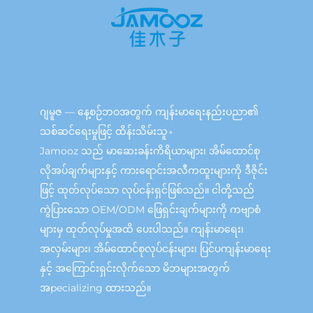
ဂျမူဇ — နေ့စဉ်ဘဝအတွက် ကျန်းမာရေးနည်းပညာ၏
သစ်ဆင်ရေးမှုဖြင့် ထိန်းသိမ်းသူ。
Jamooz သည် မာဆေးခန်းကိရိယာများ၊ အိမ်ထောင်စု
လိုအပ်ချက်များနှင့် ကားရောင်းအလီကထူးများကို ဒီဇိုင်း
ဖြင့် ထုတ်လုပ်သော လုပ်ငန်းရှင်ဖြစ်သည်။ ငါတို့သည်
ကွဲပြားသော OEM/ODM ဖြေရှင်းချက်များကို ကဗျာစံ
များမှ ထုတ်လုပ်မှုအထိ ပေးပါသည်။ ကျန်းမာရေး၊
အလှမ်းများ၊ အိမ်ထောင်စုလုပ်ငန်းများ၊ ပြင်ပကျန်းမာရေး
နှင့် အကြောင်းရှင်းလိုက်သော မိဘများအတွက်
အpecializing ထားသည်။