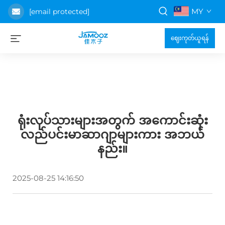
MY
[email protected]
ဈေးကုတ်ယူရန်
ရုံးလုပ်သားများအတွက် အကောင်းဆုံး
လည်ပင်းမာဆာဂျာများကား အဘယ်
နည်း။
2025-08-25 14:16:50