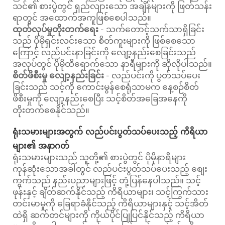
သင်၏ စားပွဲတွင် ရှည်လျားသော အချိန်များကို ဖြတ်သန်း
ရာတွင် အထောက်အကူဖြစ်စေပါသည်။
ထုတ်လုပ်မှုတိုးတက်ရေး
- သက်တောင့်သက်သာရှိခြင်း
သည် ပိုမိုရှင်းလင်းသော စိတ်ကူးများကို ဖြစ်စေသော
ကြောင့် လည်ပင်းနာခြင်းကို လျော့နည်းစေခြင်းသည်
အလုပ်တွင် ပိုမိုထိရောက်သော နာရီများကို ဆိုလိုပါသည်။
စိတ်ဖိစီးမှု လျော့နည်းခြင်း
- လည်ပင်းကို ပွတ်သပ်ပေး
ခြင်းသည် သင့်ကို ကောင်းမွန်စေရုံသာမက နေ့စဉ်စိတ်
ဖိစီးမှုကို လျော့နည်းစေပြီး သင့်စိတ်အခြေအနေကို
တိုးတက်စေနိုင်သည်။
ရုံးသမားများအတွက် လည်ပင်းပွတ်သပ်ပေးသည့် ကိရိယာ
များ၏ အနာဂတ်
ရုံးသမားများသည် သူတို့၏ စားပွဲတွင် ပိုမိုနာရီများ
ကုန်ဆုံးသောအခါတွင် လည်ပင်းပွတ်သပ်ပေးသည့် စျေး
ကွက်သည် နည်းပညာများဖြင့် တုံ့ပြန်နေပါသည်။ သင့်
ဖုန်းနှင့် ချိတ်ဆက်နိုင်သည့် ကိရိယာများ၊ သင့်ကြွက်သား
တင်းမာမှုကို ခြေရာခံနိုင်သည့် ကိရိယာများနှင့် သင့်အိတ်
ထဲရှိ ဆက်တင်များကို ကိုယ်ပိုင်ပြုပြင်နိုင်သည့် ကိရိယာ