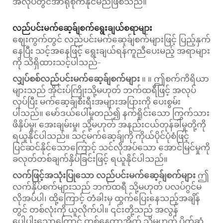
အလုပ်တွင်အာရုံစိုက်နိုင်မည်ဖြစ်သည်။
လည်ပင်းမက်ဆေ့ခ်ျစက်ရွေးချယ်စရာများ
ဈေးကွက်တွင် လည်ပင်းမက်ဆေ့ခ်ျစက်များဖြင့် ပြည့်နှက်
နေပြီး သင့်အနေဖြင့် ရွေးချယ်ရန်ကူညီပေးမည့် အရာများ
ကို သိရှိထားသင့်ပါသည်-
လျှပ်စစ်လည်ပင်းမက်ဆေ့ခ်ျစက်များ
။ ။ ဤစက်ကိရိယာ
များသည် အိုင်းပ်ကြိုးသို့မဟုတ် ဘက်ထရီဖြင့် အလုပ်
လုပ်ပြီး မက်ဆေ့ခ်ျစီးရီးအများအပြားကို ပေးစွမ်း
ပါသည်။ မော်ဒယ်ပေါ်မူတည်၍ နက်ရှိုင်းသော ကြွက်သား
ဖိနှိပ်မှု၊ အေးချမ်းမှု၊ သို့မဟုတ် အနည်းငယ်တုန်ခါမှုတို့ကို
ရယူနိုင်ပါသည်။ သင့်မက်ဆေ့ခ်ျကို ကိုယ်ပိုင်ပုံစံဖြင့်
ပြင်ဆင်နိုင်သောကြောင့် သင်လိုအပ်သော အောင်မြင်မှုကို
ခလုတ်တစ်ချက်နှိပ်ခြင်းဖြင့် ရယူနိုင်ပါသည်။
လက်ဖြင့်အသုံးပြုသော လည်ပင်းမက်ဆေ့ခ်ျစက်များ
ဤ
လက်နှိပ်စက်များသည် ဘက်ထရီ သို့မဟုတ် ပလပ်ဂွင်မ
လိုအပ်ပါ၊ ထို့ကြောင့် တံခါးမှ ထွက်ပြေးနေသည့်အချိန်
တွင် တစ်လုံးကို ယူလိုက်ပါ။ ၎င်းတို့သည် အလွန်
ပေါ့ပါးသောကြောင့် တစ်နေ့တာအိတ် သို့မဟုတ် ပိုက်ဆံ