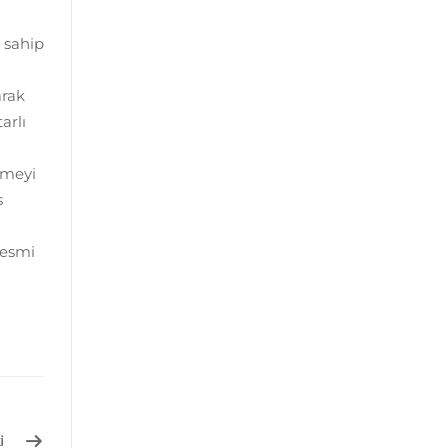
 sahip
arak
arlı
şmeyi
s
resmi
i