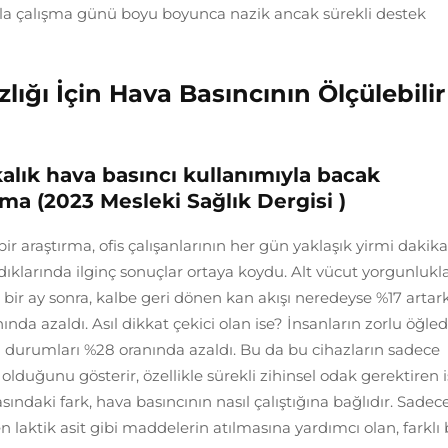
la çalışma günü boyu boyunca nazik ancak sürekli destek
lığı İçin Hava Basıncının Ölçülebilir
alık hava basıncı kullanımıyla bacak
lma (2023
Mesleki Sağlık Dergisi
)
ir araştırma, ofis çalışanlarının her gün yaklaşık yirmi dakika
klarında ilginç sonuçlar ortaya koydu. Alt vücut yorgunlukla
ir ay sonra, kalbe geri dönen kan akışı neredeyse %17 artar
ında azaldı. Asıl dikkat çekici olan ise? İnsanların zorlu öğle
 durumları %28 oranında azaldı. Bu da bu cihazların sadece
lduğunu gösterir, özellikle sürekli zihinsel odak gerektiren i
ındaki fark, hava basıncının nasıl çalıştığına bağlıdır. Sadec
n laktik asit gibi maddelerin atılmasına yardımcı olan, farklı