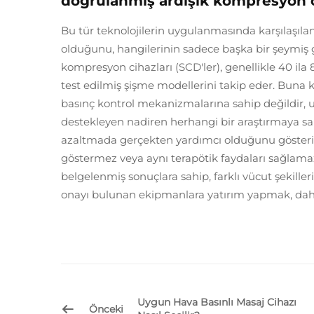
doğrulanmış ardışık kompresyon c
Bu tür teknolojilerin uygulanmasında karşılaşıla
olduğunu, hangilerinin sadece başka bir şeymiş gib
kompresyon cihazları (SCD'ler), genellikle 40 ila
test edilmiş şişme modellerini takip eder. Buna k
basınç kontrol mekanizmalarına sahip değildir, u
destekleyen nadiren herhangi bir araştırmaya sahi
azaltmada gerçekten yardımcı olduğunu gösterirk
göstermez veya aynı terapötik faydaları sağlamaz
belgelenmiş sonuçlara sahip, farklı vücut şekilleri
onayı bulunan ekipmanlara yatırım yapmak, daha
Uygun Hava Basınlı Masaj Cihazı
Önceki