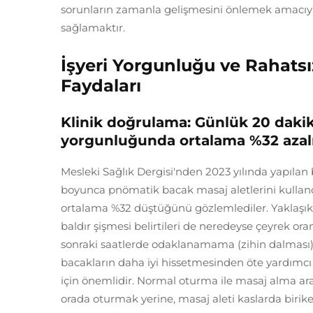
sorunların zamanla gelişmesini önlemek amacıy
sağlamaktır.
İşyeri Yorgunluğu ve Rahatsız
Faydaları
Klinik doğrulama: Günlük 20 dakik
yorgunluğunda ortalama %32 aza
Mesleki Sağlık Dergisi'nden 2023 yılında yapılan b
boyunca pnömatik bacak masaj aletlerini kullandı
ortalama %32 düştüğünü gözlemlediler. Yaklaşık b
baldır şişmesi belirtileri de neredeyse çeyrek oran
sonraki saatlerde odaklanamama (zihin dalması)
bacakların daha iyi hissetmesinden öte yardımcı o
için önemlidir. Normal oturma ile masaj alma aras
orada oturmak yerine, masaj aleti kaslarda birike