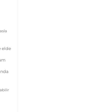
asla
e elde
vam
ında
abilir