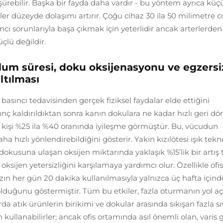
şürebilir. Başka bir fayda daha vardır - bu yöntem ayrıca küç
er düzeyde dolaşımı artırır. Çoğu cihaz 30 ila 50 milimetre c
sıncı sorunlarıyla başa çıkmak için yeterlidir ancak arterlerde
çlü değildir.
olum süresi, doku oksijenasyonu ve egzersi
ltılması
basıncı tedavisinden gerçek fiziksel faydalar elde ettiğini
nç kaldırıldıktan sonra kanın dokulara ne kadar hızlı geri d
u kişi %25 ila %40 oranında iyileşme görmüştür. Bu, vücudun
hızlı yönlendirebildiğini gösterir. Yakın kızılötesi ışık tekno
dokusuna ulaşan oksijen miktarında yaklaşık %15’lik bir artış 
ksijen yetersizliğini karşılamaya yardımcı olur. Özellikle ofis
hazın her gün 20 dakika kullanılmasıyla yalnızca üç hafta içind
duğunu göstermiştir. Tüm bu etkiler, fazla oturmanın yol aç
rda atık ürünlerin birikimi ve dokular arasında sıkışan fazla sıv
 kullanabilirler; ancak ofis ortamında asıl önemli olan, varis g