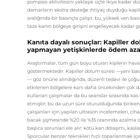
pompası aktivitesini yaklaşık üçte ikiye kadar dü
damarların ekstra desteğe ihtiyaç duyduğu kapill
aralığında bir basınçla çalışır; bu, yüksek ven ba
taze kanın bölgeye girişini engelleyecek kadar gü
Kanıta dayalı sonuçlar: Kapiller d
yapmayan yetişkinlerde ödem aza
Araştırmalar, tüm gün boyu oturan kişilerin hava 
göstermektedir. Kapiller dolum süresi —yani bası
— göz önüne alındığında, düzenli tedavi ile çoğ
etkilenen bölgelere kanı daha öncekinden çok daha 
kullanan çalışmalar da bu seanslar sırasında kas 
etmiştir; bu da uzun süre oturulduğunda biriken o
çalışanları için yapılan ultrason incelemeleri, ci
bacak şişmesinde %20 ila %35 oranında azalma ol
başlıca sorunları ele alır: kötü kan dolaşımı, kasla
Sporcular benzer teknikleri hızlı toparlanmak için