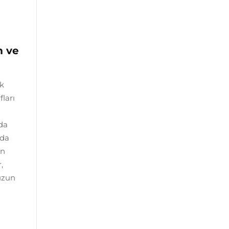
m ve
ek
fları
nda
nda
an
,
 uzun