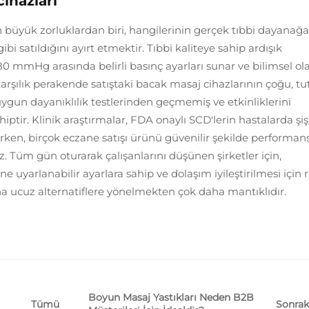
ihazları
n büyük zorluklardan biri, hangilerinin gerçek tıbbi dayanağa
i satıldığını ayırt etmektir. Tıbbi kaliteye sahip ardışık
 80 mmHg arasında belirli basınç ayarları sunar ve bilimsel ol
arşılık perakende satıştaki bacak masaj cihazlarının çoğu, tut
ygun dayanıklılık testlerinden geçmemiş ve etkinliklerini
ptir. Klinik araştırmalar, FDA onaylı SCD'lerin hastalarda şi
en, birçok eczane satışı ürünü güvenilir şekilde performan
. Tüm gün oturarak çalışanlarını düşünen şirketler için,
ne uyarlanabilir ayarlara sahip ve dolaşım iyileştirilmesi için 
 ucuz alternatiflere yönelmekten çok daha mantıklıdır.
Boyun Masaj Yastıkları Neden B2B
Sonrak
Tümü