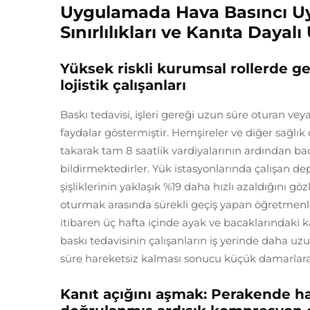
Uygulamada Hava Basıncı Uy
Sınırlılıkları ve Kanıta Daya
Yüksek riskli kurumsal rollerde ge
lojistik çalışanları
Baskı tedavisi, işleri gereği uzun süre oturan ve
faydalar göstermiştir. Hemşireler ve diğer sağlık ça
takarak tam 8 saatlik vardiyalarının ardından ba
bildirmektedirler. Yük istasyonlarında çalışan dep
şişliklerinin yaklaşık %19 daha hızlı azaldığını
oturmak arasında sürekli geçiş yapan öğretmenle
itibaren üç hafta içinde ayak ve bacaklarındaki 
baskı tedavisinin çalışanların iş yerinde daha u
süre hareketsiz kalması sonucu küçük damarlara v
Kanıt açığını aşmak: Perakende ha