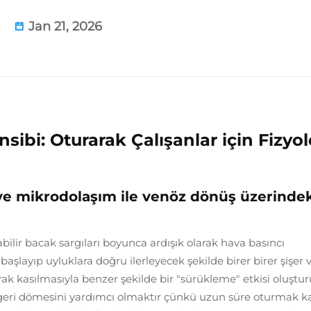
Jan 21, 2026
ibi: Oturarak Çalışanlar için Fizyol
 mikrodolaşım ile venöz dönüş üzerindek
abilir bacak sargıları boyunca ardışık olarak hava basıncı
başlayıp uyluklara doğru ilerleyecek şekilde birer birer şişer 
k kasılmasıyla benzer şekilde bir "sürükleme" etkisi oluştur
geri dömesini yardımcı olmaktır çünkü uzun süre oturmak k