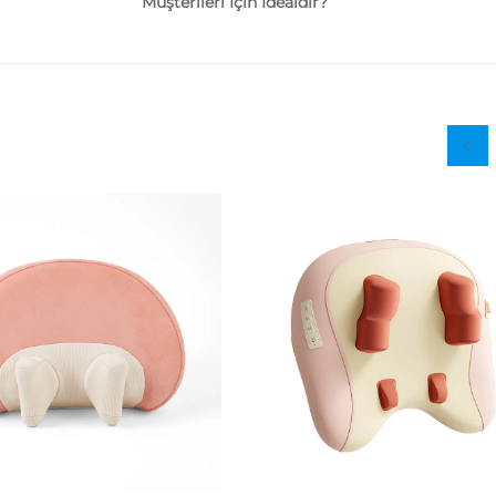
Müşterileri İçin İdealdir?