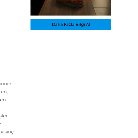
Daha Fazla Bilgi Al
rının
ken,
den
şler
e
 basınç