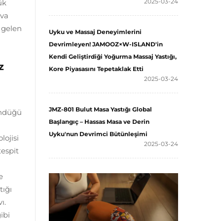
2025-03-24
ük
ıva
n gelen
Uyku ve Massaj Deneyimlerini
Devrimleyen! JAMOOZ×W-ISLAND'in
Kendi Geliştirdiği Yoğurma Massaj Yastığı,
z
Kore Piyasasını Tepetaklak Etti
2025-03-24
JMZ-801 Bulut Masa Yastığı Global
öndüğü
Başlangıç – Hassas Masa ve Derin
Uyku'nun Devrimci Bütünleşimi
lojisi
2025-03-24
tespit
e
tığı
ı.
ibi