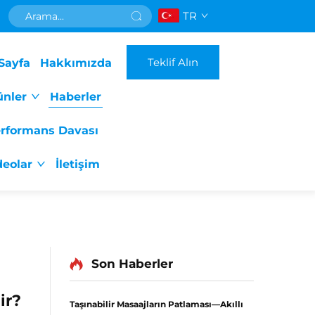
TR
Teklif Alın
Sayfa
Hakkımızda
ünler
Haberler
rformans Davası
deolar
İletişim
Son Haberler
ir?
Taşınabilir Masaajların Patlaması—Akıllı