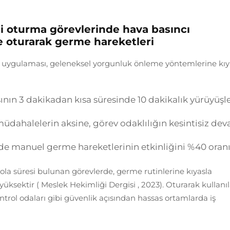
eli oturma görevlerinde hava basıncı
e oturarak germe hareketleri
sıncı uygulaması, geleneksel yorgunluk önleme yöntemlerine kıy
ının 3 dakikadan kısa süresinde 10 dakikalık yürüyüşl
müdahalelerin aksine, görev odaklılığın kesintisiz de
e manuel germe hareketlerinin etkinliğini %40 oran
ola süresi bulunan görevlerde, germe rutinlerine kıyasla
yüksektir (
Meslek Hekimliği Dergisi
, 2023). Oturarak kullanıl
ntrol odaları gibi güvenlik açısından hassas ortamlarda iş