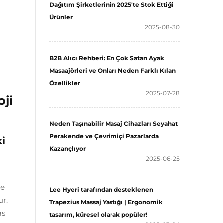
Dağıtım Şirketlerinin 2025'te Stok Ettiği
Ürünler
2025-08-30
B2B Alıcı Rehberi: En Çok Satan Ayak
Masaajörleri ve Onları Neden Farklı Kılan
Özellikler
2025-07-28
oji
Neden Taşınabilir Masaj Cihazları Seyahat
Perakende ve Çevrimiçi Pazarlarda
i
Kazançlıyor
2025-06-25
ve
Lee Hyeri tarafından desteklenen
ur.
Trapezius Massaj Yastığı | Ergonomik
as
tasarım, küresel olarak popüler!