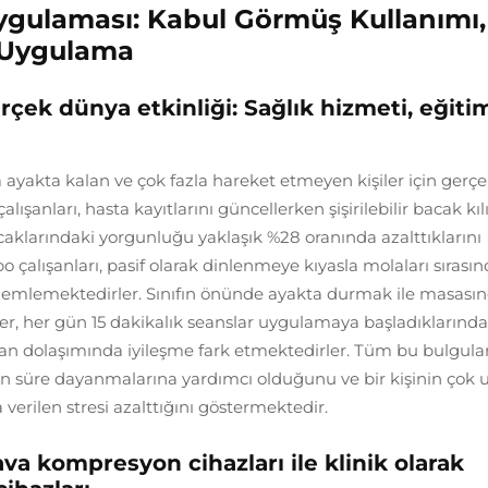
gulaması: Kabul Görmüş Kullanımı,
lı Uygulama
rçek dünya etkinliği: Sağlık hizmeti, eğiti
ya ayakta kalan ve çok fazla hareket etmeyen kişiler için gerç
lışanları, hasta kayıtlarını güncellerken şişirilebilir bacak kılı
caklarındaki yorgunluğu yaklaşık %28 oranında azalttıklarını
o çalışanları, pasif olarak dinlenmeye kıyasla molaları sırası
 gözlemlemektedirler. Sınıfın önünde ayakta durmak ile masası
r, her gün 15 dakikalık seanslar uygulamaya başladıklarınd
kan dolaşımında iyileşme fark etmektedirler. Tüm bu bulgular
zun süre dayanmalarına yardımcı olduğunu ve bir kişinin çok
erilen stresi azalttığını göstermektedir.
va kompresyon cihazları ile klinik olarak