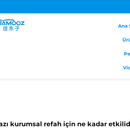
Ana 
Ür
Pe
Vi
zı kurumsal refah için ne kadar etkilid