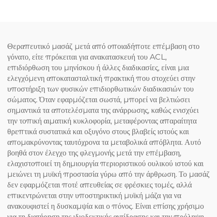
Θεραπευτικό μασάζ μετά από οποιαδήποτε επέμβαση στο
γόνατο, είτε πρόκειται για ανακατασκευή του ACL,
επιδιόρθωση του μηνίσκου ή άλλες διαδικασίες, είναι μια
ελεγχόμενη αποκατασταλτική πρακτική που στοχεύει στην
υποστήριξη των φυσικών επιδιορθωτικών διαδικασιών του
σώματος. Όταν εφαρμόζεται σωστά, μπορεί να βελτιώσει
σημαντικά τα αποτελέσματα της ανάρρωσης, καθώς ενισχύει
την τοπική αιματική κυκλοφορία, μεταφέροντας απαραίτητα
θρεπτικά συστατικά και οξυγόνο στους βλαβείς ιστούς και
απομακρύνοντας ταυτόχρονα τα μεταβολικά απόβλητα. Αυτό
βοηθά στον έλεγχο της φλεγμονής μετά την επέμβαση,
ελαχιστοποιεί τη δημιουργία περιοριστικού ουλικού ιστού και
μειώνει τη μυϊκή προστασία γύρω από την άρθρωση. Το μασάζ
δεν εφαρμόζεται ποτέ απευθείας σε φρέσκιες τομές, αλλά
επικεντρώνεται στην υποστηρικτική μυϊκή μάζα για να
ανακουφιστεί η δυσκαμψία και ο πόνος. Είναι επίσης χρήσιμο
για τη διατήρηση της ιδιοδεκτικής αντίδρασης και την πρόληψη