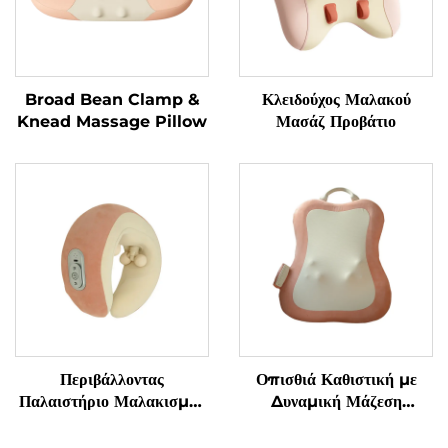
Broad Bean Clamp &
Κλειδούχος Μαλακού
Knead Massage Pillow
Μασάζ Προβάτιο
Περιβάλλοντας
Οπισθιά Καθιστική με
Παλαιστήριο Μαλακισμού
Δυναμική Μάζεση
για τον Αυχένα σε
Μαλακισμού
Κατασχεδιασμένο U-Σχήμα